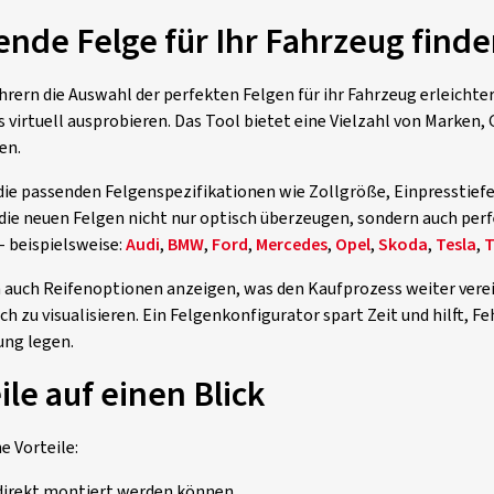
ende Felge für Ihr Fahrzeug find
hrern die Auswahl der perfekten Felgen für ihr Fahrzeug erleichte
rtuell ausprobieren. Das Tool bietet eine Vielzahl von Marken, G
en.
 die passenden Felgenspezifikationen wie Zollgröße, Einpresstiefe
 die neuen Felgen nicht nur optisch überzeugen, sondern auch per
- beispielsweise:
Audi
,
BMW
,
Ford
,
Mercedes
,
Opel
,
Skoda
,
Tesla
,
T
 auch Reifenoptionen anzeigen, was den Kaufprozess weiter vere
zu visualisieren. Ein Felgenkonfigurator spart Zeit und hilft, Fehl
ung legen.
ile auf einen Blick
e Vorteile:
g direkt montiert werden können