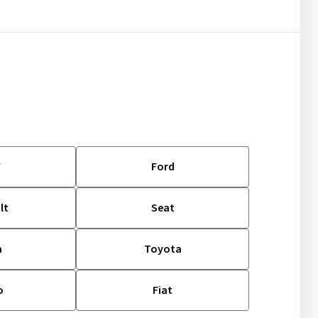
W
Ford
lt
Seat
a
Toyota
o
Fiat