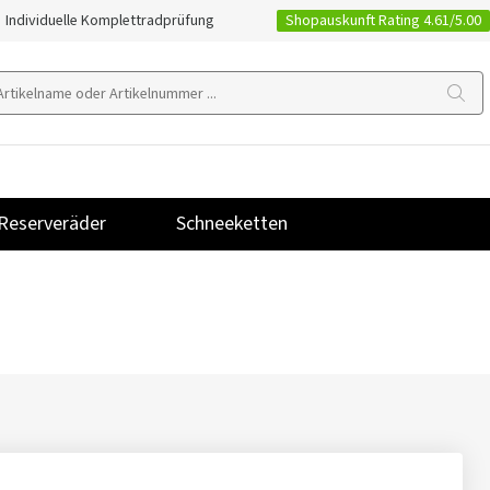
Shopauskunft Rating 4.61/5.00
Individuelle Komplettradprüfung
Reserveräder
Schneeketten