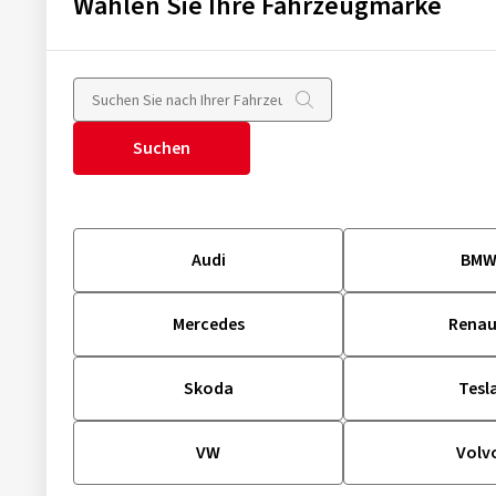
Wählen Sie Ihre Fahrzeugmarke
Suchen
Audi
BM
Mercedes
Renau
Skoda
Tesl
VW
Volv