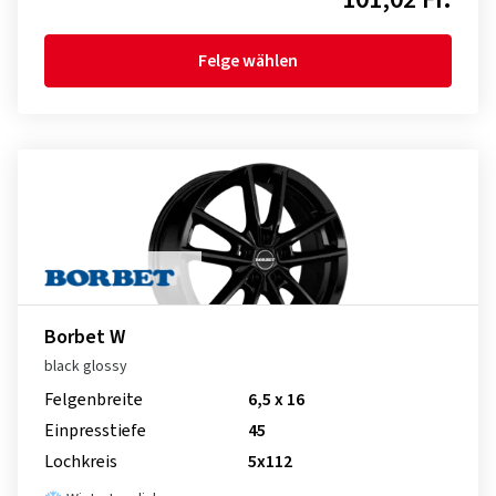
Felge wählen
Borbet W
black glossy
Felgenbreite
6,5 x 16
Einpresstiefe
45
Lochkreis
5x112