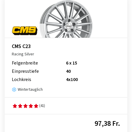
CMS C23
Racing Silver
Felgenbreite
6 x 15
Einpresstiefe
40
Lochkreis
4x100
Wintertauglich
(41)
97,38 Fr.