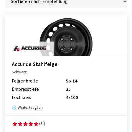
Accuride Stahlfelge
Schwarz
Felgenbreite
5 x 14
Einpresstiefe
35
Lochkreis
4x100
Wintertauglich
(31)