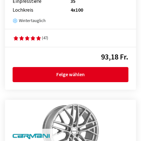
Einpresstiefe
35
Lochkreis
4x100
Wintertauglich
(47)
93,18 Fr.
Felge wählen