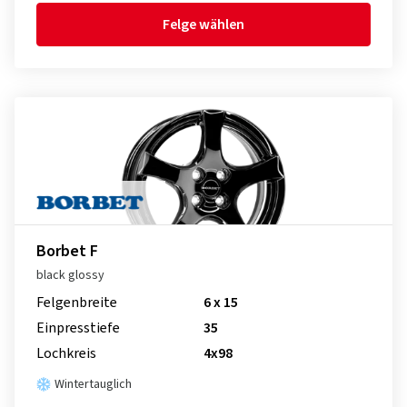
Felge wählen
Borbet F
black glossy
Felgenbreite
6 x 15
Einpresstiefe
35
Lochkreis
4x98
Wintertauglich