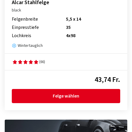
Alcar Stahlfelge
black
Felgenbreite
5,5 x 14
Einpresstiefe
35
Lochkreis
4x98
Wintertauglich
(66)
43,74 Fr.
Felge wählen