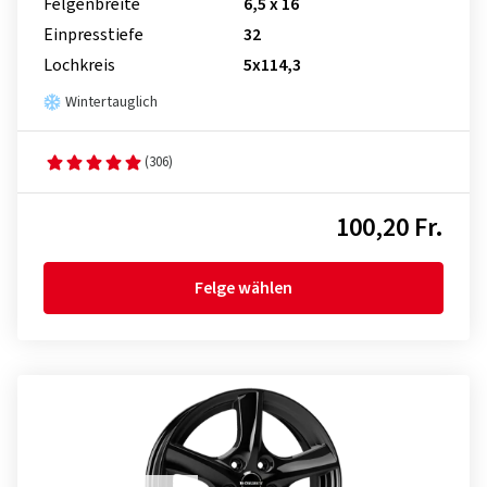
Felgenbreite
6,5 x 16
Einpresstiefe
32
Lochkreis
5x114,3
Wintertauglich
(306)
100,20 Fr.
Felge wählen