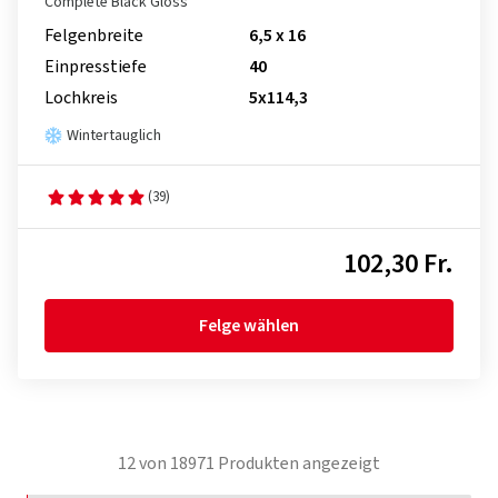
Complete Black Gloss
Felgenbreite
6,5 x 16
Einpresstiefe
40
Lochkreis
5x114,3
Wintertauglich
(39)
102,30 Fr.
Felge wählen
12
von
18971
Produkten angezeigt