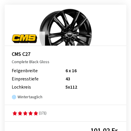
CMS C27
Complete Black Gloss
Felgenbreite
6 x 16
Einpresstiefe
43
Lochkreis
5x112
Wintertauglich
(171)
101,02 Fr.