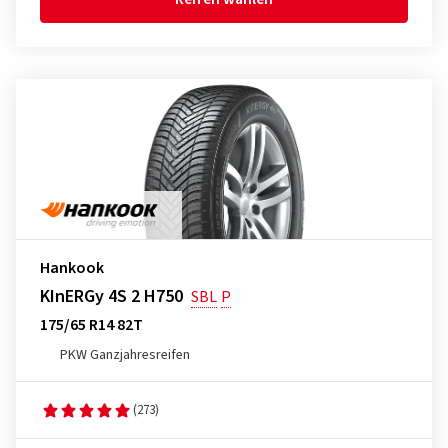
Hankook
KInERGy 4S 2 H750
SBL
P
175/65 R14 82T
PKW Ganzjahresreifen
(273)