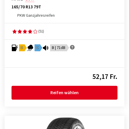
165/70 R13 79T
PKW Ganzjahresreifen
(51)
D
C
B | 71dB
52,17 Fr.
Reifen wählen