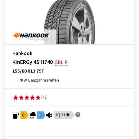
Hankook
KInERGy 4S H740
SBL
P
155/80 R13 79T
PKW Ganzjahresreifen
(46)
D
C
B | 71dB