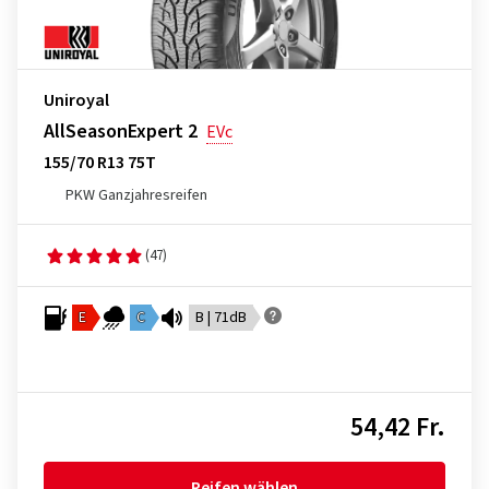
Uniroyal
AllSeasonExpert 2
EVc
155/70 R13 75T
PKW Ganzjahresreifen
(47)
E
C
B | 71dB
54,42 Fr.
Reifen wählen