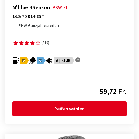
N'blue 4Season
BSW
XL
165/70 R14 85T
PKW Ganzjahresreifen
(310)
D
C
B | 71dB
59,72 Fr.
Reifen wählen