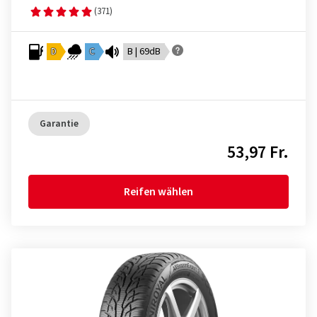
(371)
D
C
B | 69dB
Garantie
53,97 Fr.
Reifen wählen