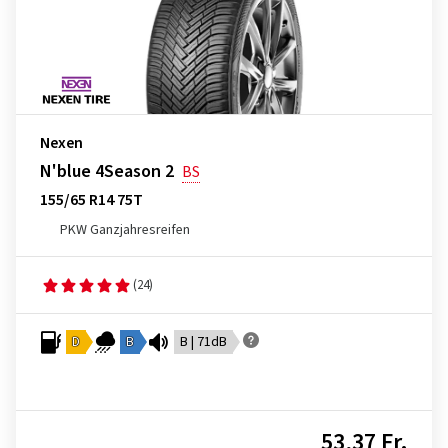
Nexen
N'blue 4Season 2
BS
155/65 R14 75T
PKW Ganzjahresreifen
(24)
D
B
B | 71dB
53,37 Fr.