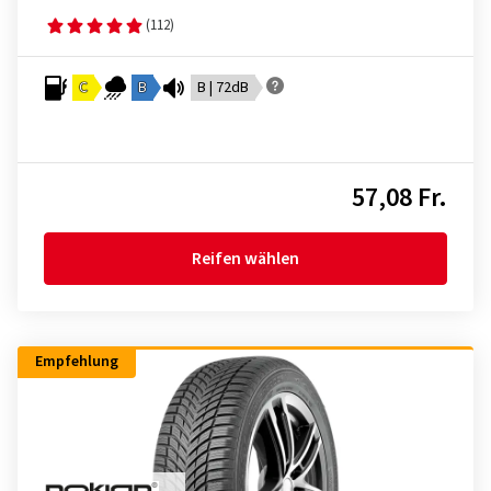
(112)
C
B
B | 72dB
57,08 Fr.
Reifen wählen
Empfehlung