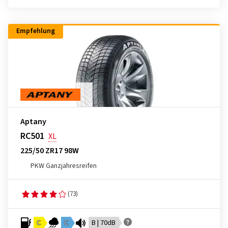
Empfehlung
Aptany
RC501
XL
225/50 ZR17 98W
PKW Ganzjahresreifen
(73)
C
C
B | 70dB