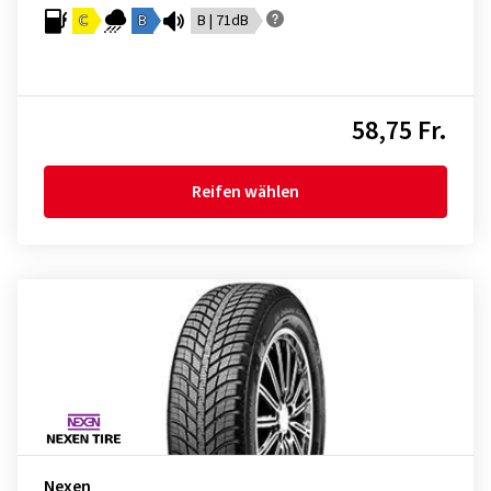
C
B
B | 71dB
58,75 Fr.
Reifen wählen
Nexen