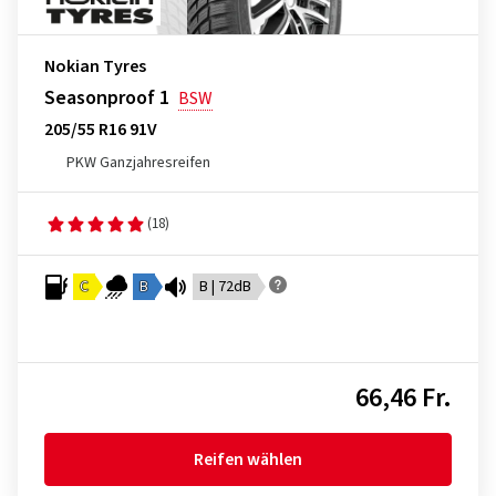
Nokian Tyres
Seasonproof 1
BSW
205/55 R16 91V
PKW Ganzjahresreifen
(18)
C
B
B | 72dB
66,46 Fr.
Reifen wählen