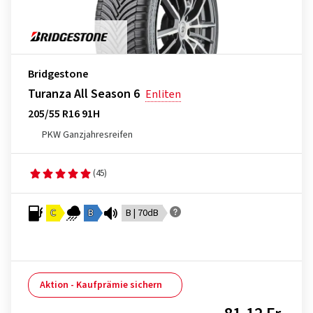
Bridgestone
Turanza All Season 6
Enliten
205/55 R16 91H
PKW Ganzjahresreifen
(45)
C
B
B | 70dB
Aktion - Kaufprämie sichern