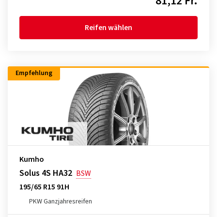
81,12 Fr.
Reifen wählen
Empfehlung
Kumho
Solus 4S HA32
BSW
195/65 R15 91H
PKW Ganzjahresreifen