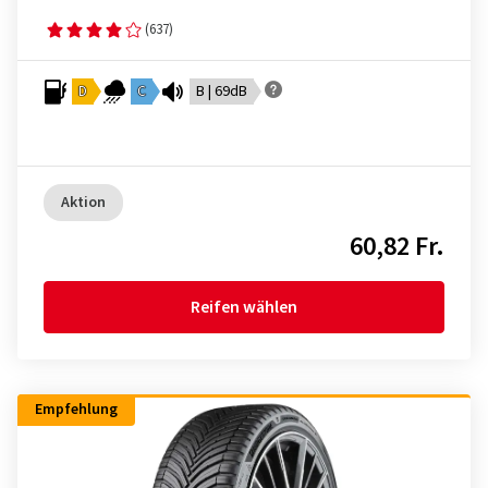
(637)
D
C
B | 69dB
Aktion
60,82 Fr.
Reifen wählen
Empfehlung