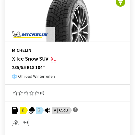
MICHELIN
X-Ice Snow SUV
XL
235/55 R18 104T
Offroad Winterreifen
(0)
C
E
A | 69dB