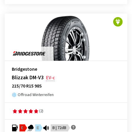
Bridgestone
Blizzak DM-V3
EV-c
215/70 R15 98S
Offroad Winterreifen
(2)
E
E
B | 72dB