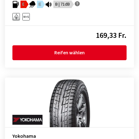
E
E
B | 71dB
169,33 Fr.
Reifen wählen
Yokohama