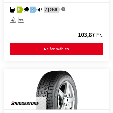
B
D
A | 68dB
103,87 Fr.
Reifen wählen