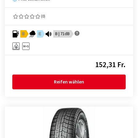
(0)
D
E
B | 71dB
152,31 Fr.
Reifen wählen