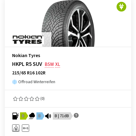
Nokian Tyres
HKPL R5 SUV
BSW
XL
215/65 R16 102R
Offroad Winterreifen
(0)
B
D
B | 71dB