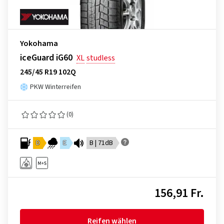
Yokohama
iceGuard iG60
XL
studless
245/45 R19 102Q
PKW Winterreifen
(0)
D
E
B | 71dB
156,91 Fr.
Reifen wählen