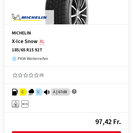
MICHELIN
X-Ice Snow
XL
185/65 R15 92T
PKW Winterreifen
(0)
C
E
A | 67dB
97,42 Fr.