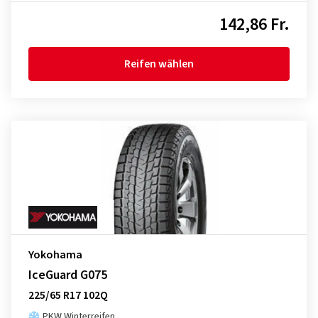
142,86 Fr.
Reifen wählen
Yokohama
IceGuard G075
225/65 R17 102Q
PKW Winterreifen