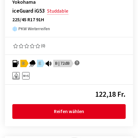
Yokohama
iceGuard iG53
Studdable
225/45 R17 91H
PKW Winterreifen
(0)
D
E
B | 72dB
122,18 Fr.
Reifen wählen