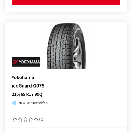
Yokohama
iceGuard G075
215/65 R17 99Q
PKW Winterreifen
(0)