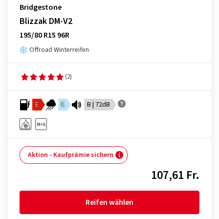
Bridgestone
Blizzak DM-V2
195/80 R15 96R
Offroad Winterreifen
(2)
E
E
B | 72dB
Aktion - Kaufprämie sichern
107,61 Fr.
Reifen wählen