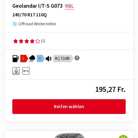
Geolandar I/T-S G073
RBL
245/70 R17 110Q
Offroad Winterreifen
(1)
E
D
B | 72dB
195,27 Fr.
Reifen wählen