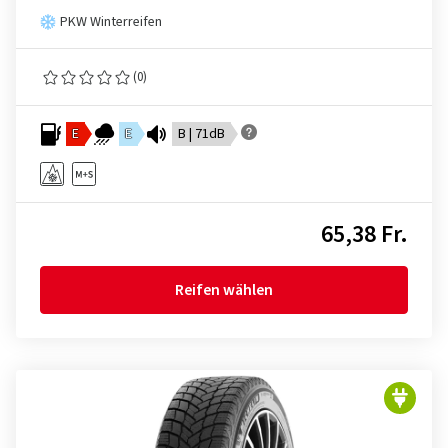
PKW Winterreifen
(0)
E
E
B | 71dB
65,38 Fr.
Reifen wählen