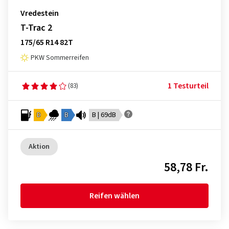
Vredestein
T-Trac 2
175/65 R14 82T
PKW Sommerreifen
1 Testurteil
(83)
D
B
B | 69dB
Aktion
58,78 Fr.
Reifen wählen