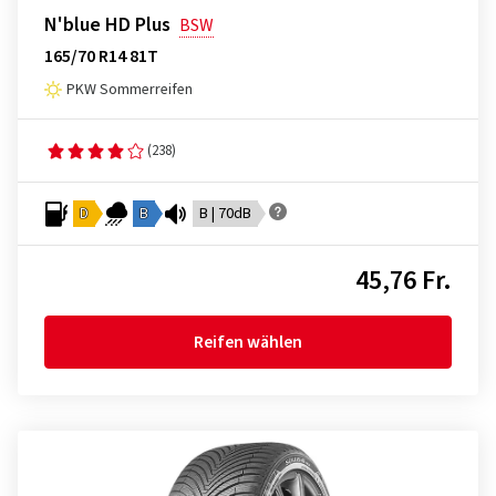
N'blue HD Plus
BSW
165/70 R14 81T
PKW Sommerreifen
(238)
D
B
B | 70dB
45,76 Fr.
Reifen wählen