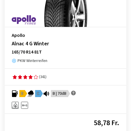
Apollo
Alnac 4 G Winter
165/70 R14 81T
PKW Winterreifen
(341)
D
C
B | 70dB
58,78 Fr.