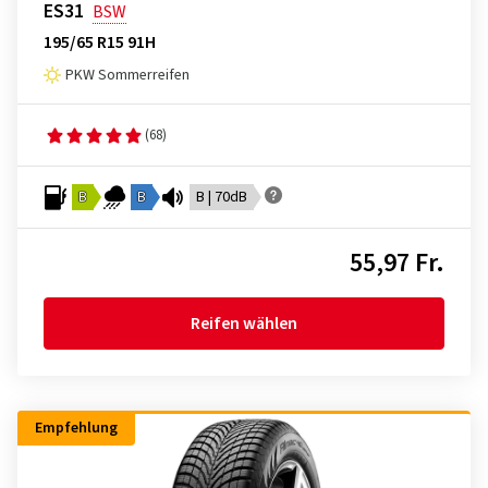
ES31
BSW
195/65 R15 91H
PKW Sommerreifen
(68)
B
B
B | 70dB
55,97 Fr.
Reifen wählen
Empfehlung