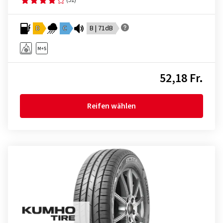
D
C
B | 71dB
52,18 Fr.
Reifen wählen