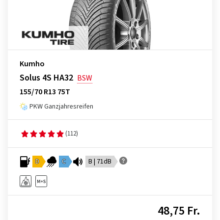
Kumho
Solus 4S HA32
BSW
155/70 R13 75T
PKW Ganzjahresreifen
(112)
D
C
B | 71dB
48,75 Fr.