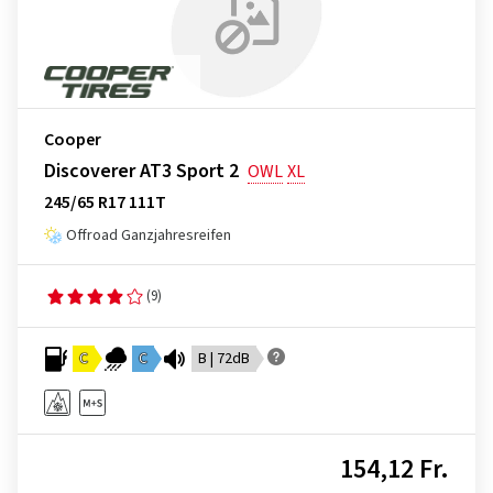
Cooper
Discoverer AT3 Sport 2
OWL
XL
245/65 R17 111T
Offroad Ganzjahresreifen
(9)
C
C
B | 72dB
154,12 Fr.