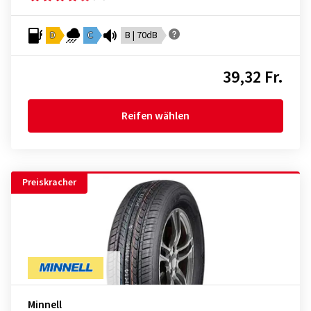
D
C
B | 70dB
39,32 Fr.
Reifen wählen
Preiskracher
Minnell