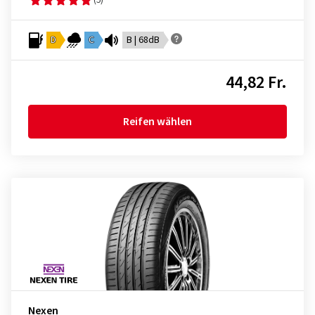
D
C
B | 68dB
44,82 Fr.
Reifen wählen
Nexen