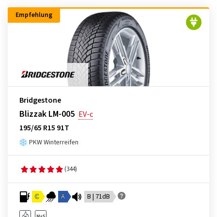
Empfehlung
Bridgestone
Blizzak LM-005
EV-c
195/65 R15 91T
PKW Winterreifen
(344)
C
A
B | 71dB