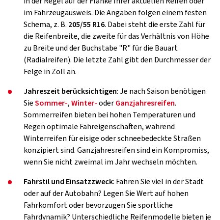
in der Regel auf der Flanke Ihrer aktuellen Reifen oder
im Fahrzeugausweis. Die Angaben folgen einem festen
Schema, z. B.
205/55 R16
. Dabei steht die erste Zahl für
die Reifenbreite, die zweite für das Verhältnis von Höhe
zu Breite und der Buchstabe "R" für die Bauart
(Radialreifen). Die letzte Zahl gibt den Durchmesser der
Felge in Zoll an.
Jahreszeit berücksichtigen
: Je nach Saison benötigen
Sie
Sommer-
,
Winter-
oder
Ganzjahresreifen
.
Sommerreifen bieten bei hohen Temperaturen und
Regen optimale Fahreigenschaften, während
Winterreifen für eisige oder schneebedeckte Straßen
konzipiert sind. Ganzjahresreifen sind ein Kompromiss,
wenn Sie nicht zweimal im Jahr wechseln möchten.
Fahrstil und Einsatzzweck
: Fahren Sie viel in der Stadt
oder auf der Autobahn? Legen Sie Wert auf hohen
Fahrkomfort oder bevorzugen Sie sportliche
Fahrdynamik? Unterschiedliche Reifenmodelle bieten je