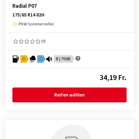
Radial P07
175/65 R14 82H
PKW Sommerreifen
(0)
D
C
B | 70dB
34,19 Fr.
Reifen wählen