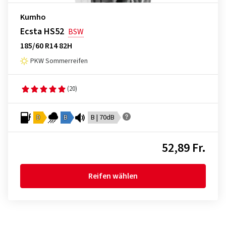
Kumho
Ecsta HS52
BSW
185/60 R14 82H
PKW Sommerreifen
(20)
D
B
B | 70dB
52,89 Fr.
Reifen wählen