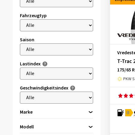
Fahrzeugtyp
Saison
Vredest
T-Trac 
Lastindex
175/65 R
PKW S
Geschwindigkeitsindex
Marke
D
Modell