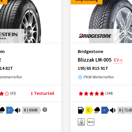
ein
Bridgestone
2
Blizzak LM-005
EV-c
14 82T
195/65 R15 91T
ommerreifen
PKW Winterreifen
1 Testurteil
(83)
(344)
B
B | 69dB
C
A
B | 71d