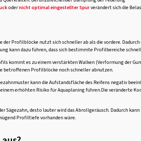
nd Querkräften. Bei unzureichender Dämpfung der Federung
ruck
oder
nicht optimal eingestellter Spur
verändert sich die Bela
e der Profilblöcke nutzt sich schneller ab als die vordere. Dadurc
g kann dazu führen, dass sich bestimmte Profilbereiche schnelle
fils kommt es zu einem verstärkten Walken (Verformung der Gumm
ie betroffenen Profilblöcke noch schneller abnutzen.
ezahnmuster kann die Aufstandsfläche des Reifens negativ beeinfl
u einem erhöhten Risiko für Aquaplaning führen.Die veränderte K
der Sägezahn, desto lauter wird das Abrollgeräusch. Dadurch kan
nügend Profiltiefe vorhanden wäre.
 aus?