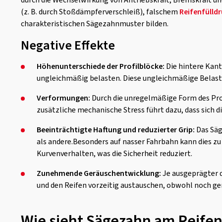
durch die Wechselwirkung von Antriebskraft, Bremskraft u
(z. B. durch Stoßdämpferverschleiß), falschem
Reifenfülld
charakteristischen Sägezahnmuster bilden.
Negative Effekte
Höhenunterschiede der Profilblöcke:
Die hintere Kant
ungleichmäßig belasten. Diese ungleichmäßige Belastun
Verformungen:
Durch die unregelmäßige Form des Pro
zusätzliche mechanische Stress führt dazu, dass sich d
Beeinträchtigte Haftung und reduzierter Grip:
Das Säg
als andere.Besonders auf nasser Fahrbahn kann dies z
Kurvenverhalten, was die Sicherheit reduziert.
Zunehmende Geräuschentwicklung:
Je ausgeprägter 
und den Reifen vorzeitig austauschen, obwohl noch ge
Wie sieht Sägezahn am Reifen