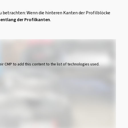
u betrachten: Wenn die hinteren Kanten der Profilblöcke
entlang der Profilkanten
.
eir CMP to add this content to the list of technologies used.