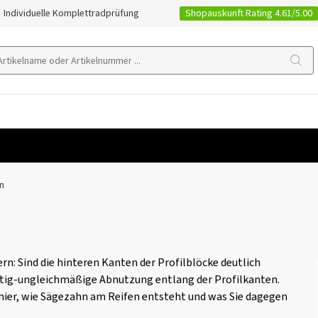
Shopauskunft Rating 4.61/5.00
Individuelle Komplettradprüfung
n
n: Sind die hinteren Kanten der Profilblöcke deutlich
nartig-ungleichmäßige Abnutzung entlang der Profilkanten.
e hier, wie Sägezahn am Reifen entsteht und was Sie dagegen