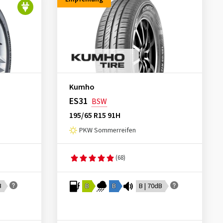
Kumho
ES31
BSW
195/65 R15 91H
PKW Sommerreifen
(68)
B
B
B
B | 70dB