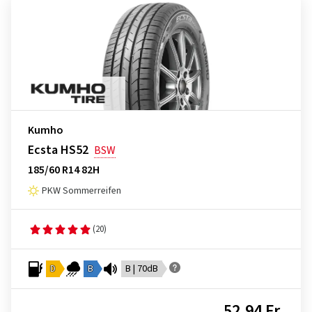
Kumho
Ecsta HS52
BSW
185/60 R14 82H
PKW Sommerreifen
(20)
D
B
B | 70dB
52,94 Fr.