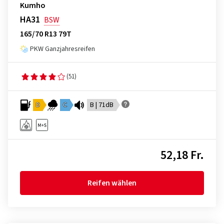
Kumho
HA31
BSW
165/70 R13 79T
PKW Ganzjahresreifen
(51)
D
C
B | 71dB
52,18 Fr.
Reifen wählen