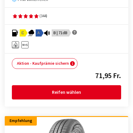
(344)
C
A
B | 71dB
Aktion - Kaufprämie sichern
71,95 Fr.
Reifen wählen
Empfehlung