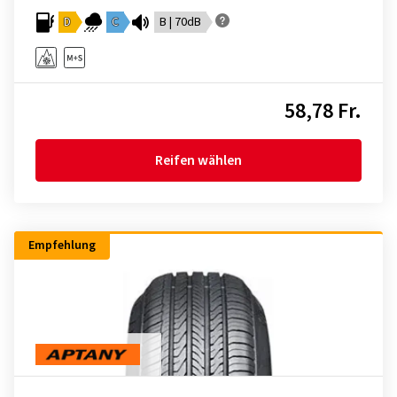
D
C
B | 70dB
58,78 Fr.
Reifen wählen
Empfehlung