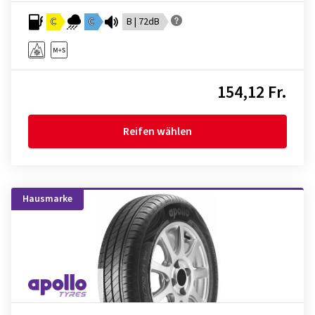
C
C
B | 72dB
154,12 Fr.
Reifen wählen
Hausmarke