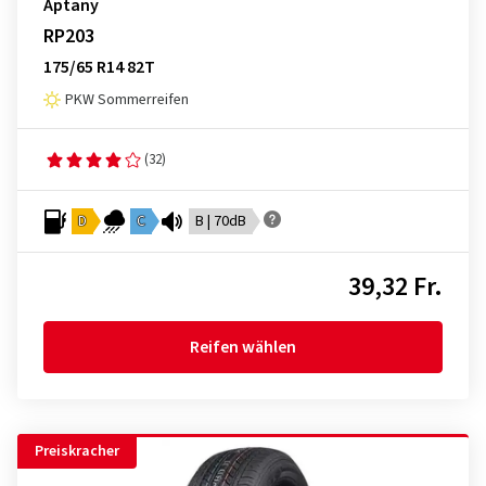
Aptany
RP203
175/65 R14 82T
PKW Sommerreifen
(32)
D
C
B | 70dB
39,32 Fr.
Reifen wählen
Preiskracher