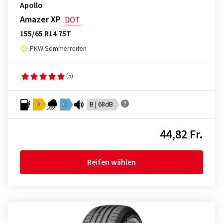
Apollo
Amazer XP
DOT
155/65 R14 75T
PKW Sommerreifen
(5)
D
C
B | 68dB
44,82 Fr.
Reifen wählen