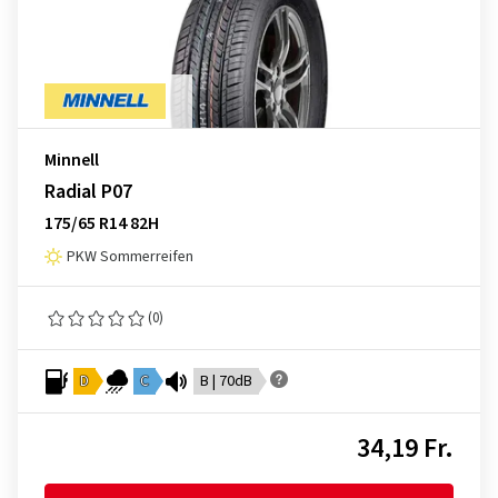
Minnell
Radial P07
175/65 R14 82H
PKW Sommerreifen
(0)
D
C
B | 70dB
34,19 Fr.