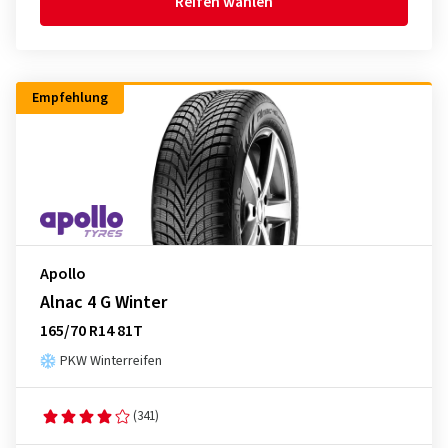
Reifen wählen
Empfehlung
Apollo
Alnac 4 G Winter
165/70 R14 81T
PKW Winterreifen
(341)