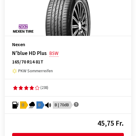
Nexen
N'blue HD Plus
BSW
165/70 R14 81T
PKW Sommerreifen
(238)
D
B
B | 70dB
45,75 Fr.