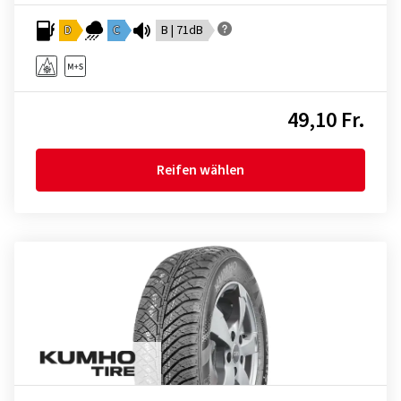
D
C
B | 71dB
49,10 Fr.
Reifen wählen