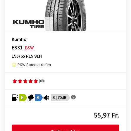
Kumho
ES31
BSW
195/65 R15 91H
PKW Sommerreifen
(68)
B
B
B | 70dB
55,97 Fr.