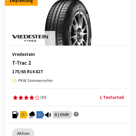
Empfehlung
Vredestein
T-Trac 2
175/65 R14 82T
PKW Sommerreifen
1 Testurteil
(83)
D
B
B | 69dB
Aktion