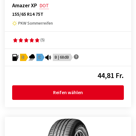
Amazer XP
DOT
155/65 R14 75T
PKW Sommerreifen
(5)
D
C
B | 68dB
44,81 Fr.
Reifen wählen