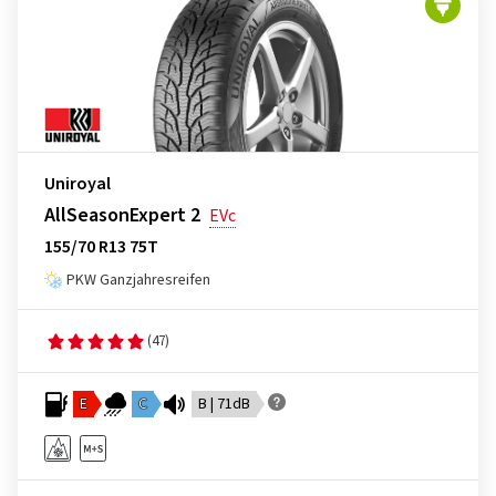
Uniroyal
AllSeasonExpert 2
EVc
155/70 R13 75T
PKW Ganzjahresreifen
(47)
E
C
B | 71dB