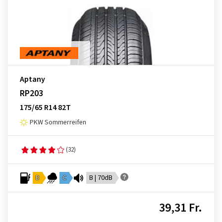
Aptany
RP203
175/65 R14 82T
PKW Sommerreifen
(32)
D
C
B | 70dB
39,31 Fr.