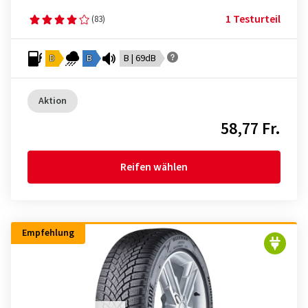
1 Testurteil
(83)
D
B
B | 69dB
Aktion
58,77 Fr.
Reifen wählen
Empfehlung