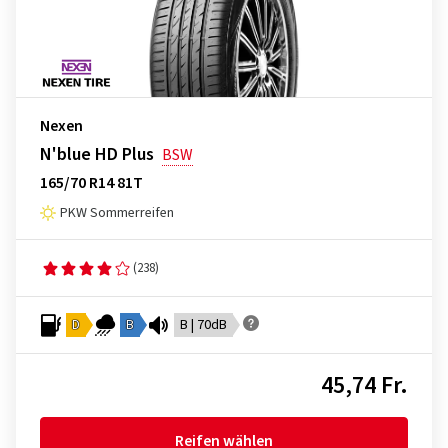
Nexen
N'blue HD Plus
BSW
165/70 R14 81T
PKW Sommerreifen
(238)
D
B
B | 70dB
45,74 Fr.
Reifen wählen