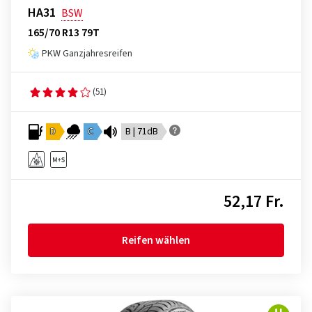
HA31
BSW
165/70 R13 79T
PKW Ganzjahresreifen
(51)
D
C
B | 71dB
52,17 Fr.
Reifen wählen