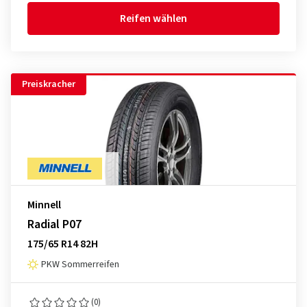
Reifen wählen
Preiskracher
Minnell
Radial P07
175/65 R14 82H
PKW Sommerreifen
(0)