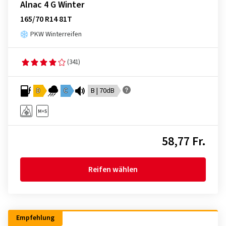
Alnac 4 G Winter
165/70 R14 81T
PKW Winterreifen
(341)
D
C
B | 70dB
58,77 Fr.
Reifen wählen
Empfehlung