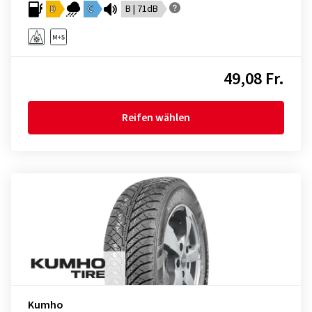
D
C
B | 71dB
49,08 Fr.
Reifen wählen
Kumho