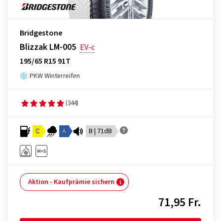
Bridgestone
Blizzak LM-005
EV-c
195/65 R15 91T
PKW Winterreifen
(344)
C
A
B | 71dB
Aktion - Kaufprämie sichern
71,95 Fr.