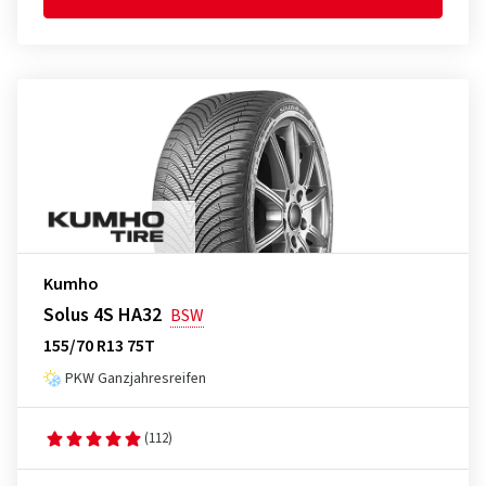
Kumho
Solus 4S HA32
BSW
155/70 R13 75T
PKW Ganzjahresreifen
(112)