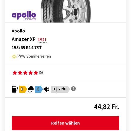
Apollo
Amazer XP
DOT
155/65 R14 75T
PKW Sommerreifen
(5)
D
C
B | 68dB
44,82 Fr.
Reifen wählen