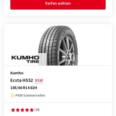
Reifen wählen
Kumho
Ecsta HS52
BSW
185/60 R14 82H
PKW Sommerreifen
(20)