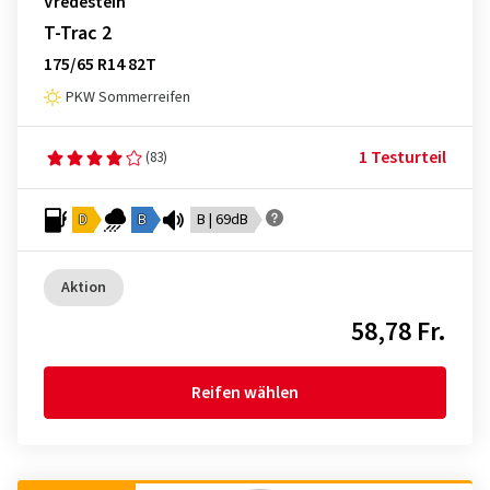
Vredestein
T-Trac 2
175/65 R14 82T
PKW Sommerreifen
1 Testurteil
(83)
D
B
B | 69dB
Aktion
58,78 Fr.
Reifen wählen