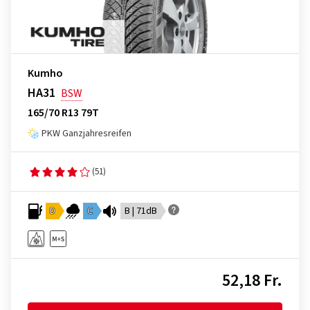
Kumho
HA31
BSW
165/70 R13 79T
PKW Ganzjahresreifen
(51)
D
C
B | 71dB
52,18 Fr.