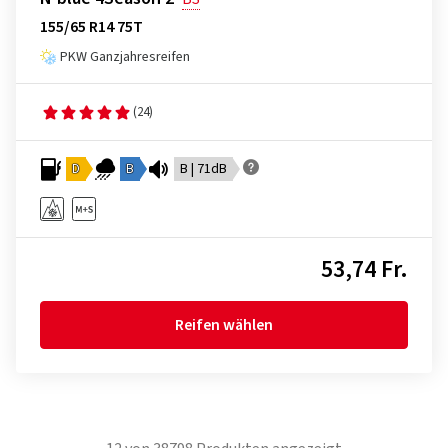
155/65 R14 75T
PKW Ganzjahresreifen
(24)
D
B
B | 71dB
53,74 Fr.
Reifen wählen