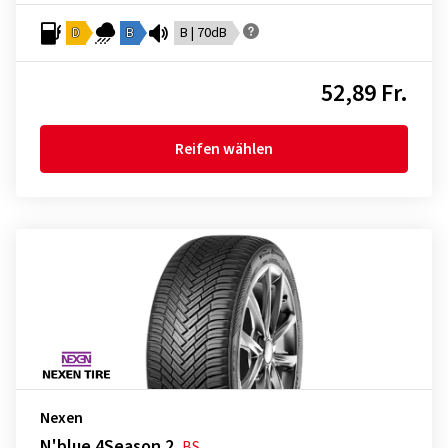
D
B
B | 70dB
52,89 Fr.
Reifen wählen
Nexen
N'blue 4Season 2
BS