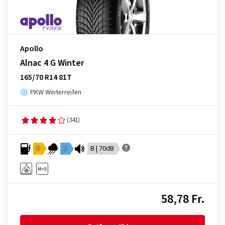
Apollo
Alnac 4 G Winter
165/70 R14 81T
PKW Winterreifen
(341)
D
C
B | 70dB
58,78 Fr.