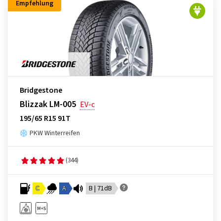
Empfehlung
Bridgestone
Blizzak LM-005
EV-c
195/65 R15 91T
PKW Winterreifen
(344)
C
A
B | 71dB