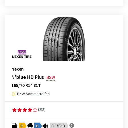
Nexen
N'blue HD Plus
BSW
165/70 R14 81T
PKW Sommerreifen
(238)
D
B
B | 70dB