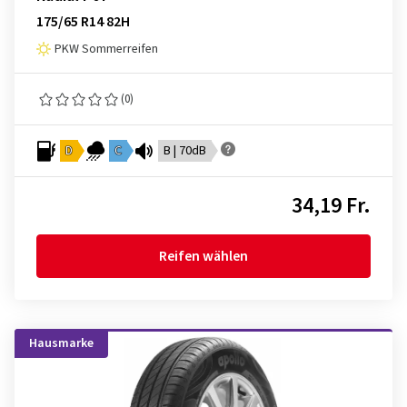
175/65 R14 82H
PKW Sommerreifen
(0)
D
C
B | 70dB
34,19 Fr.
Reifen wählen
Hausmarke