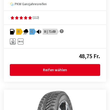
PKW Ganzjahresreifen
(112)
D
C
B | 71dB
48,75 Fr.
Reifen wählen