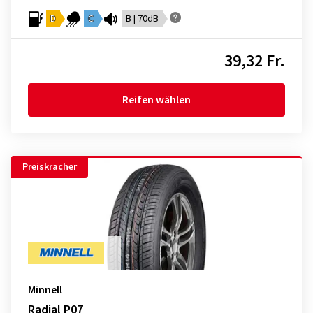
D
C
B | 70dB
39,32 Fr.
Reifen wählen
Preiskracher
Minnell
Radial P07