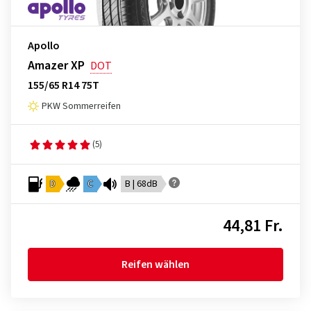
Apollo
Amazer XP
DOT
155/65 R14 75T
PKW Sommerreifen
(5)
D
C
B | 68dB
44,81 Fr.
Reifen wählen