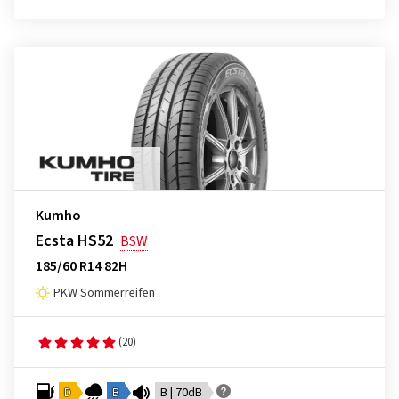
Kumho
Ecsta HS52
BSW
185/60 R14 82H
PKW Sommerreifen
(20)
D
B
B | 70dB