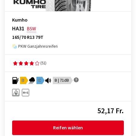
Kumho
HA31
BSW
165/70 R13 79T
PKW Ganzjahresreifen
(51)
D
C
B | 71dB
52,17 Fr.
Reifen wählen