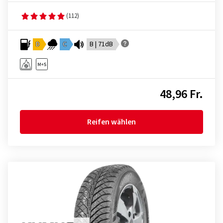
(112)
D
C
B | 71dB
48,96 Fr.
Reifen wählen