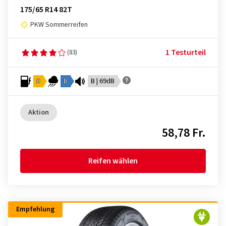
175/65 R14 82T
PKW Sommerreifen
1 Testurteil
(83)
D
B
B | 69dB
Aktion
58,78 Fr.
Reifen wählen
Empfehlung