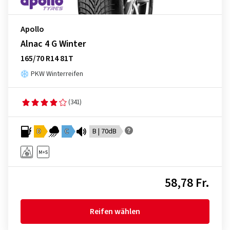
Apollo
Alnac 4 G Winter
165/70 R14 81T
PKW Winterreifen
(341)
D
C
B | 70dB
58,78 Fr.
Reifen wählen