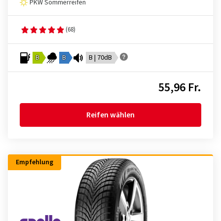
PKW Sommerreifen
(68)
B
B
B | 70dB
55,96 Fr.
Reifen wählen
Empfehlung