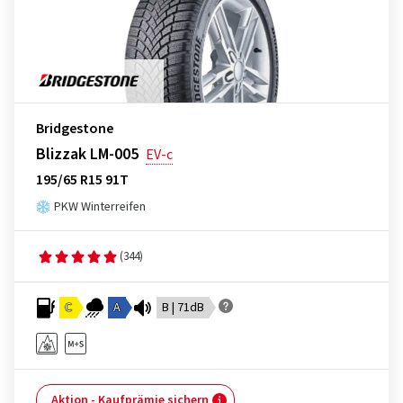
Bridgestone
Blizzak LM-005
EV-c
195/65 R15 91T
PKW Winterreifen
(344)
C
A
B | 71dB
Aktion - Kaufprämie sichern