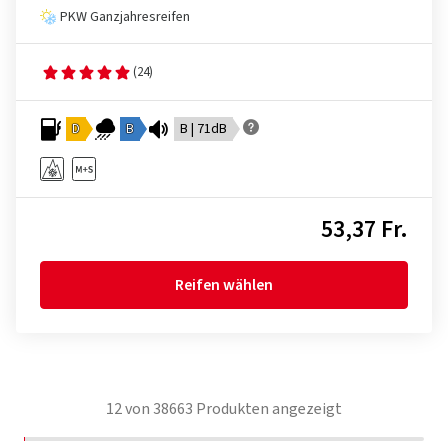
PKW Ganzjahresreifen
(24)
D
B
B | 71dB
53,37 Fr.
Reifen wählen
12
von
38663
Produkten angezeigt