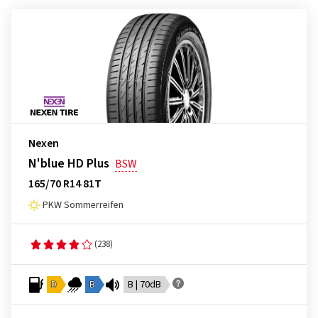
Nexen
N'blue HD Plus
BSW
165/70 R14 81T
PKW Sommerreifen
(238)
D
B
B | 70dB