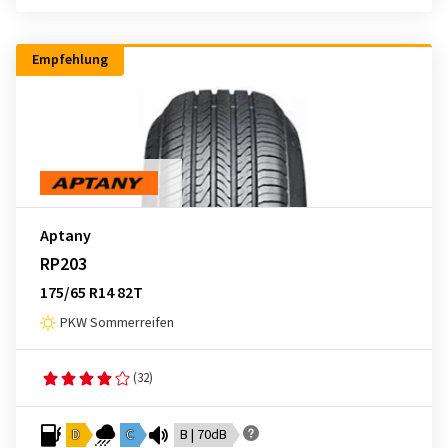
Empfehlung
Aptany
RP203
175/65 R14 82T
PKW Sommerreifen
(32)
D
C
B | 70dB