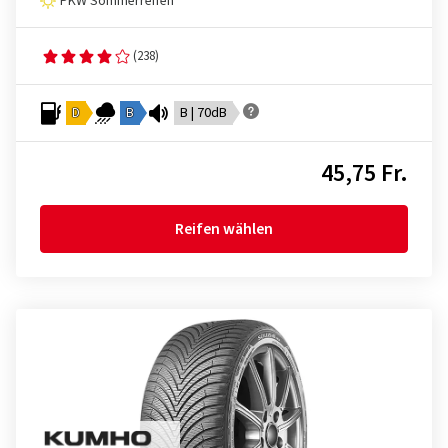
PKW Sommerreifen
(238)
D
B
B | 70dB
45,75 Fr.
Reifen wählen