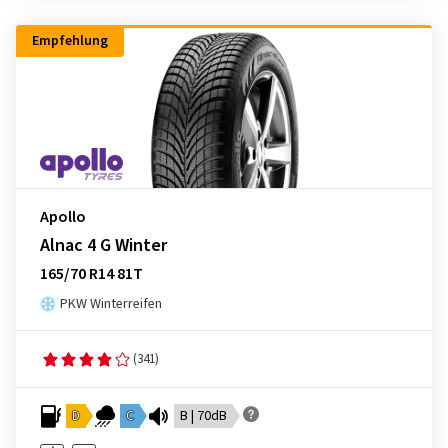
Empfehlung
Apollo
Alnac 4 G Winter
165/70 R14 81T
PKW Winterreifen
(341)
D
C
B | 70dB