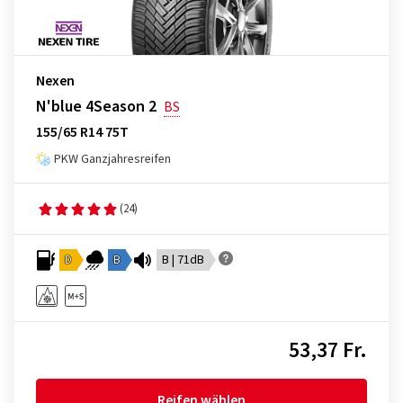
Nexen
N'blue 4Season 2
BS
155/65 R14 75T
PKW Ganzjahresreifen
(24)
D
B
B | 71dB
53,37 Fr.
Reifen wählen