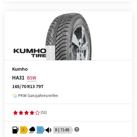
Kumho
HA31
BSW
165/70 R13 79T
PKW Ganzjahresreifen
(51)
D
C
B | 71dB