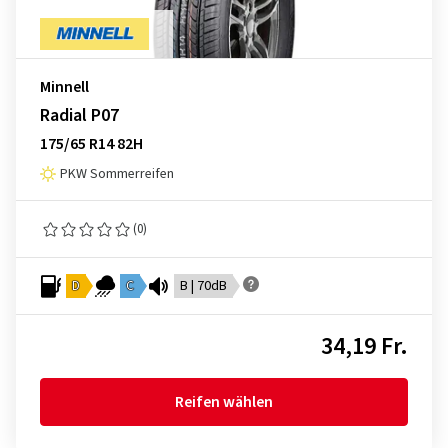
Minnell
Radial P07
175/65 R14 82H
PKW Sommerreifen
(0)
D
C
B | 70dB
34,19 Fr.
Reifen wählen