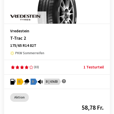
Vredestein
T-Trac 2
175/65 R14 82T
PKW Sommerreifen
1 Testurteil
(83)
D
B
B | 69dB
Aktion
58,78 Fr.