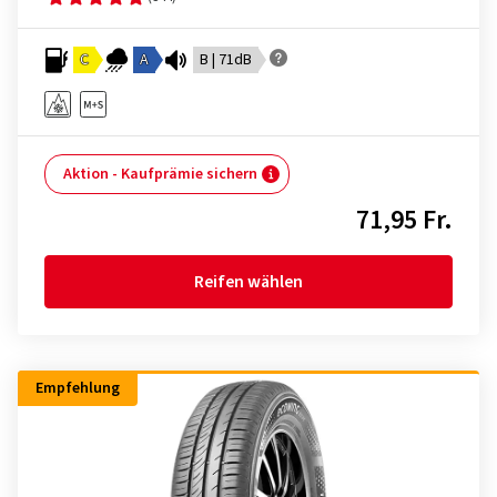
C
A
B | 71dB
Aktion - Kaufprämie sichern
71,95 Fr.
Reifen wählen
Empfehlung