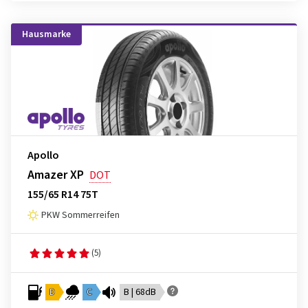
Hausmarke
Apollo
Amazer XP
DOT
155/65 R14 75T
PKW Sommerreifen
(5)
D
C
B | 68dB