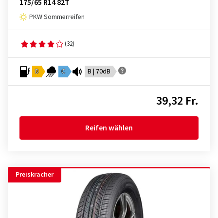
175/65 R14 82T
PKW Sommerreifen
(32)
D
C
B | 70dB
39,32 Fr.
Reifen wählen
Preiskracher