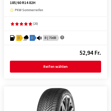
185/60 R14 82H
PKW Sommerreifen
(20)
D
B
B | 70dB
52,94 Fr.
Reifen wählen