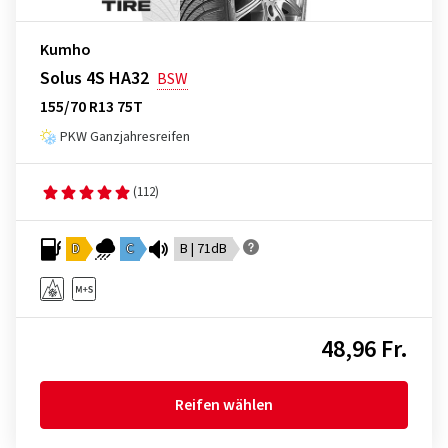
Kumho
Solus 4S HA32
BSW
155/70 R13 75T
PKW Ganzjahresreifen
(112)
D
C
B | 71dB
48,96 Fr.
Reifen wählen