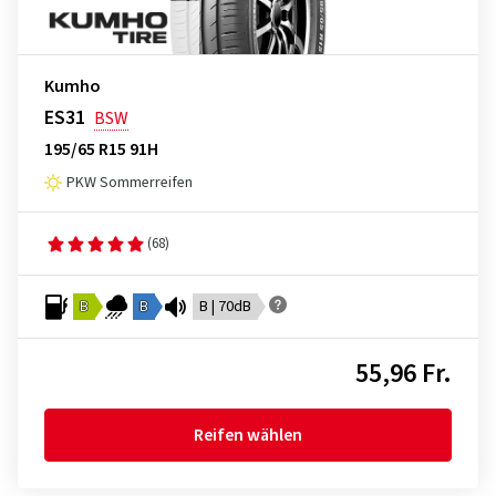
Kumho
ES31
BSW
195/65 R15 91H
PKW Sommerreifen
(68)
B
B
B | 70dB
55,96 Fr.
Reifen wählen