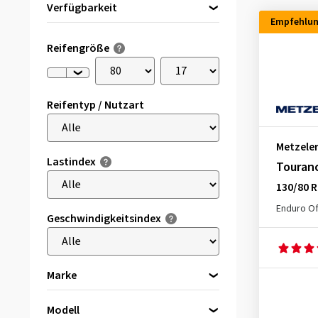
Verfügbarkeit
Empfehlu
Direkt lieferbar
(23)
Reifengröße
Reifentyp / Nutzart
Metzele
Lastindex
Touran
130/80 R
Enduro Of
Geschwindigkeitsindex
Marke
Modell