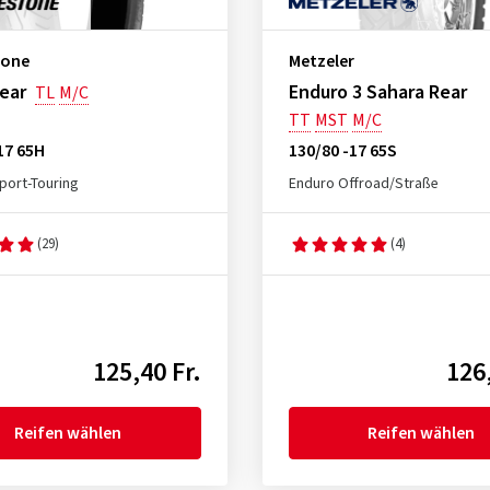
tone
Metzeler
ear
Enduro 3 Sahara Rear
TL
M/C
TT
MST
M/C
17 65H
130/80 -17 65S
port-Touring
Enduro Offroad/Straße
(29)
(4)
125,40 Fr.
126,
Reifen wählen
Reifen wählen