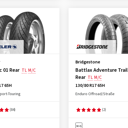
r
Bridgestone
c 01 Rear
Battlax Adventure Trai
TL
M/C
Rear
TL
M/C
17 65H
130/80 R17 65H
port-Touring
Enduro Offroad/Straße
(84)
(2)