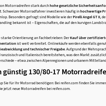
von Motorradreifen stark durch
hohe gesetzliche Sicherheitsanf
. Schweizer Motorradfahrer investieren häufig in
hochwertige Pr
Dunlop. Besonders gefragt sind Modelle wie der
Pirelli Angel GT II
, d
ndling bekannt ist – Eigenschaften, die auf den kurvigen Landst
e starke Orientierung an Fachbetrieben: Der
Kauf über zertifizier
mentation
ist weit verbreitet. Onlinekäufe werden ebenfalls genut
ieabwicklung und technischer Freigabe
. Aufgrund der Mehrsprac
ranzösisch und Italienisch bereitstehen, was den Markt zusätzlic
erschiede – etwa zwischen Alpenregionen und urbanem Mittelland 
m günstig 130/80-17 Motorradreif
p Sie für Ihr Motorrad benötigen: Bei reifen.com finden Sie imme
ie jetzt neue Motorradreifen bei reifen.com.