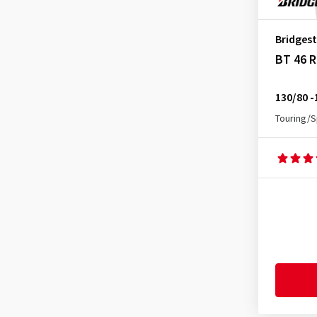
Bridges
BT 46 R
130/80 -
Touring/S