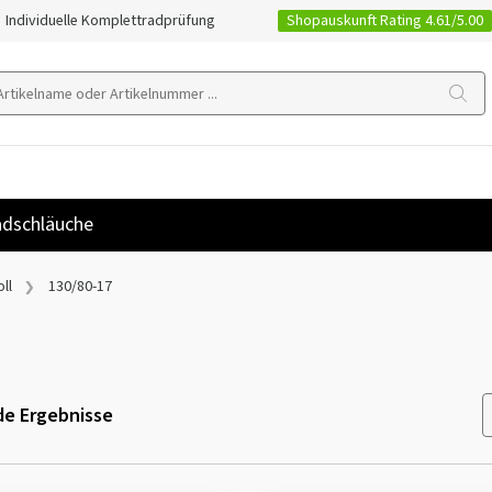
Shopauskunft Rating 4.61/5.00
Individuelle Komplettradprüfung
dschläuche
ll
130/80-17
e Ergebnisse