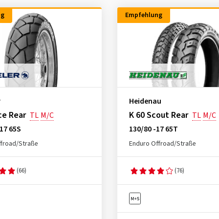
ng
Empfehlung
r
Heidenau
ce Rear
K 60 Scout Rear
TL
M/C
TL
M/C
17 65S
130/80 -17 65T
froad/Straße
Enduro Offroad/Straße
(66)
(76)