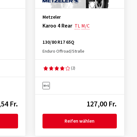
Metzeler
Karoo 4 Rear
TL
M/C
130/80 R17 65Q
Enduro Offroad/Straße
(2)
54 Fr.
127,00 Fr.
Reifen wählen