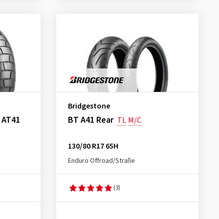
Bridgestone
l AT41
BT A41 Rear
TL
M/C
130/80 R17 65H
Enduro Offroad/Straße
(3)