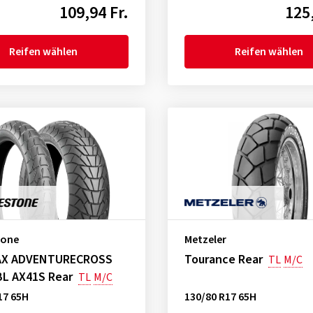
109,94 Fr.
125,
Reifen wählen
Reifen wählen
tone
Metzeler
AX ADVENTURECROSS
Tourance Rear
TL
M/C
L AX41S Rear
TL
M/C
17 65H
130/80 R17 65H