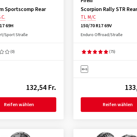
Pirelli
m Sportscomp Rear
Scorpion Rally STR Rea
.C.
TL
M/C
17 69H
150/70 R17 69V
t/Sport Straße
Enduro Offroad/Straße
(0)
(75)
132,54 Fr.
133,
Reifen wählen
Reifen wählen