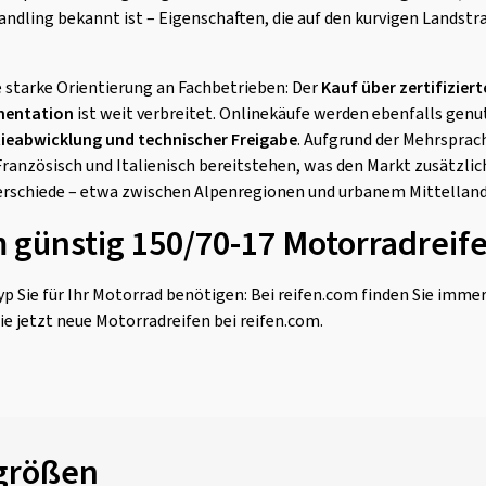
ndling bekannt ist – Eigenschaften, die auf den kurvigen Landst
e starke Orientierung an Fachbetrieben: Der
Kauf über zertifizier
mentation
ist weit verbreitet. Onlinekäufe werden ebenfalls genut
ieabwicklung und technischer Freigabe
. Aufgrund der Mehrsprac
ranzösisch und Italienisch bereitstehen, was den Markt zusätzlic
erschiede – etwa zwischen Alpenregionen und urbanem Mittelland 
m günstig 150/70-17 Motorradreif
p Sie für Ihr Motorrad benötigen: Bei reifen.com finden Sie imme
ie jetzt neue Motorradreifen bei reifen.com.
ngrößen