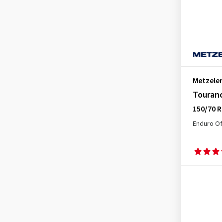
Metzele
Touran
150/70 R
Enduro Of