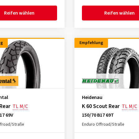
Reifen wählen
Reifen wählen
ng
Empfehlung
ntal
Heidenau
Rear
K 60 Scout Rear
TL
M/C
TL
M/C
17 69V
150/70 B17 69T
froad/Straße
Enduro Offroad/Straße