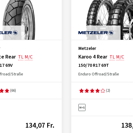
r
Metzeler
ce Rear
Karoo 4 Rear
TL
M/C
TL
M/C
17 69V
150/70 R17 69T
froad/Straße
Enduro Offroad/Straße
(66)
(2)
134,07 Fr.
138,