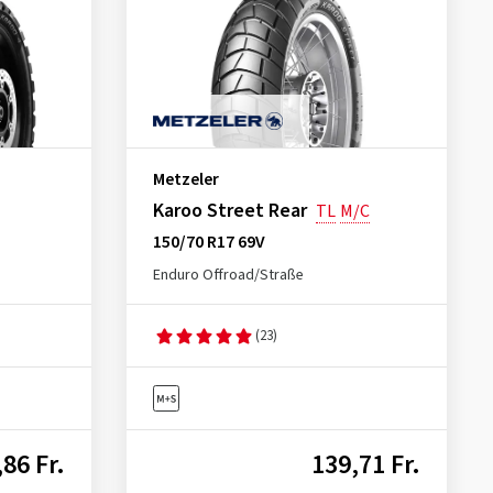
Metzeler
Karoo Street Rear
TL
M/C
150/70 R17 69V
Enduro Offroad/Straße
(23)
86 Fr.
139,71 Fr.