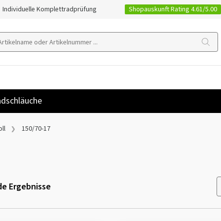
Shopauskunft Rating 4.61/5.00
Individuelle Komplettradprüfung
dschläuche
ll
150/70-17
e Ergebnisse