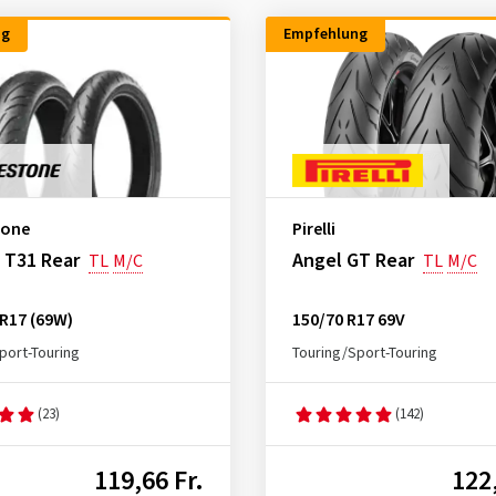
ng
Empfehlung
tone
Pirelli
 T31 Rear
Angel GT Rear
TL
M/C
TL
M/C
R17 (69W)
150/70 R17 69V
port-Touring
Touring/Sport-Touring
(23)
(142)
119,66 Fr.
122,