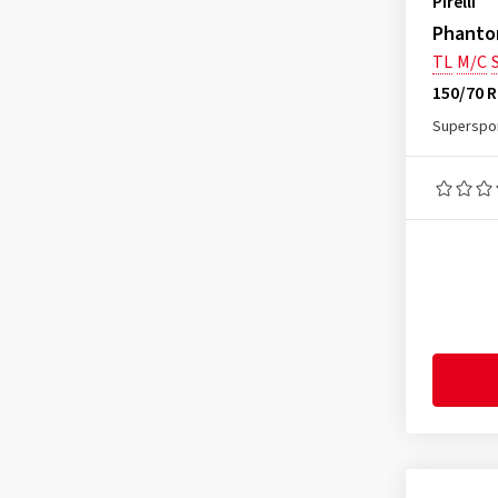
Pirelli
Phanto
TL
M/C
S
150/70 R
Superspor