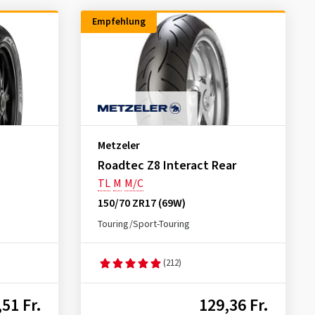
Empfehlung
Metzeler
Roadtec Z8 Interact Rear
TL
M
M/C
150/70 ZR17 (69W)
Touring/Sport-Touring
(212)
51 Fr.
129,36 Fr.