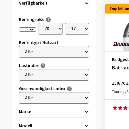
Verfügbarkeit
Empfehlu
Direkt lieferbar
(29)
Reifengröße
Reifentyp / Nutzart
Bridges
Lastindex
Battlax
150/70 Z
Geschwindigkeitsindex
Touring/S
Marke
Modell