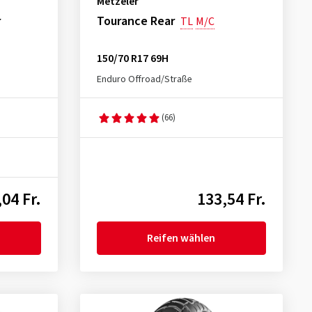
Metzeler
r
Tourance Rear
TL
M/C
150/70 R17 69H
Enduro Offroad/Straße
(66)
04 Fr.
133,54 Fr.
Reifen wählen