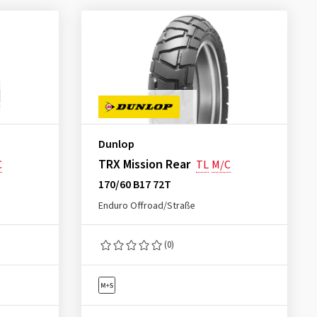
Dunlop
TRX Mission Rear
C
TL
M/C
170/60 B17 72T
Enduro Offroad/Straße
(0)