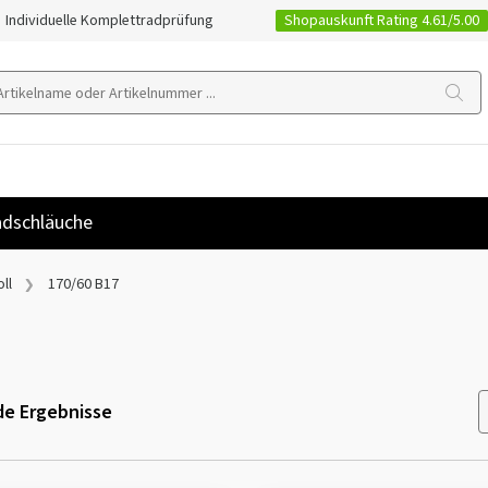
Shopauskunft Rating 4.61/5.00
Individuelle Komplettradprüfung
dschläuche
ll
170/60 B17
e Ergebnisse