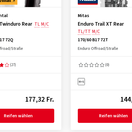
ntal
Mitas
Twinduro Rear
Enduro Trail XT Rear
TL
M/C
TL/TT
M/C
B17 72Q
170/60 B17 72T
froad/Straße
Enduro Offroad/Straße
(27)
(0)
177,32 Fr.
144,
Reifen wählen
Reifen wählen