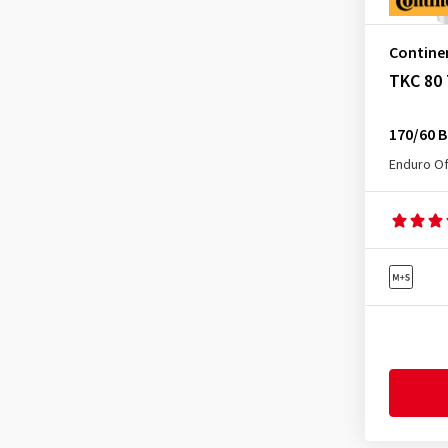
Contine
TKC 80 
170/60 
Enduro Of