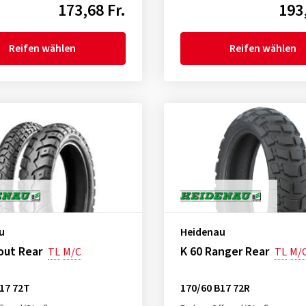
173,68 Fr.
193,
Reifen wählen
Reifen wählen
u
Heidenau
out Rear
K 60 Ranger Rear
TL
M/C
TL
M/
17 72T
170/60 B17 72R