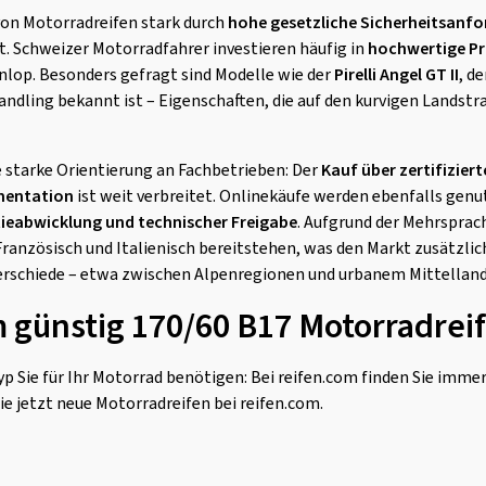
von Motorradreifen stark durch
hohe gesetzliche Sicherheitsanf
. Schweizer Motorradfahrer investieren häufig in
hochwertige Pr
Dunlop. Besonders gefragt sind Modelle wie der
Pirelli Angel GT II
, d
ndling bekannt ist – Eigenschaften, die auf den kurvigen Landst
e starke Orientierung an Fachbetrieben: Der
Kauf über zertifizier
mentation
ist weit verbreitet. Onlinekäufe werden ebenfalls genut
ieabwicklung und technischer Freigabe
. Aufgrund der Mehrsprac
ranzösisch und Italienisch bereitstehen, was den Markt zusätzlic
erschiede – etwa zwischen Alpenregionen und urbanem Mittelland 
m günstig 170/60 B17 Motorradrei
p Sie für Ihr Motorrad benötigen: Bei reifen.com finden Sie imme
ie jetzt neue Motorradreifen bei reifen.com.