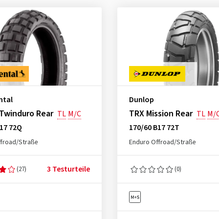
ntal
Dunlop
Twinduro Rear
TRX Mission Rear
TL
M/C
TL
M/
B17 72Q
170/60 B17 72T
froad/Straße
Enduro Offroad/Straße
3 Testurteile
(27)
(0)