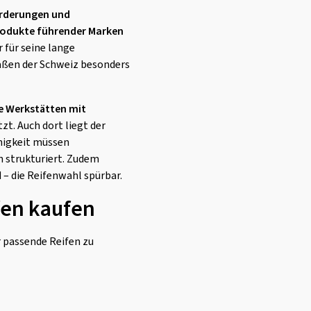
orderungen und
odukte führender Marken
er für seine lange
raßen der Schweiz besonders
te Werkstätten mit
zt. Auch dort liegt der
higkeit müssen
h strukturiert. Zudem
– die Reifenwahl spürbar.
fen kaufen
r passende Reifen zu