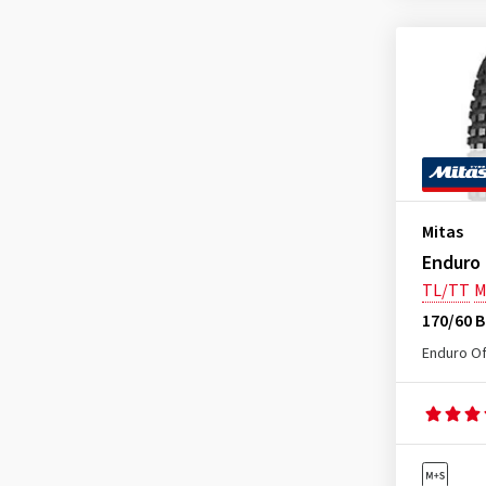
Mitas
Enduro 
TL/TT
M
170/60 B
Enduro Of