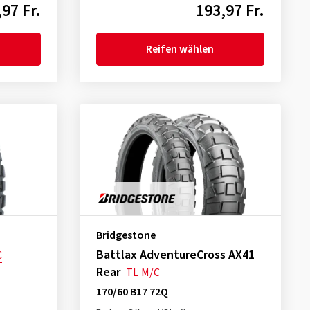
97 Fr.
193,97 Fr.
Reifen wählen
Bridgestone
Battlax AdventureCross AX41
C
Rear
TL
M/C
170/60 B17 72Q