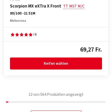
Scorpion MX eXTra X Front
TT
MST
M/C
80/100 -21 51M
Motocross
(4)
69,27 Fr.
Reifen wählen
12
von
564
Produkten angezeigt