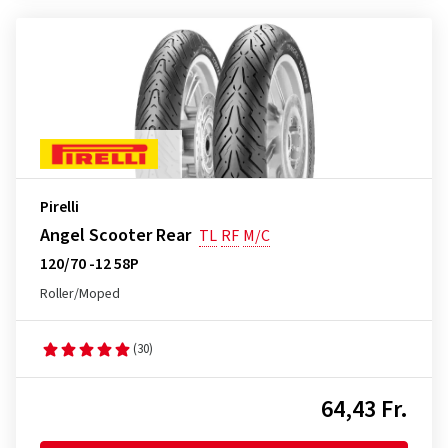
Pirelli
Angel Scooter Rear
TL
RF
M/C
120/70 -12 58P
Roller/Moped
(30)
64,43 Fr.