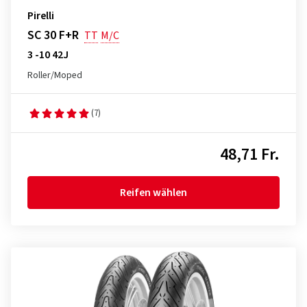
Pirelli
SC 30 F+R
TT
M/C
3 -10 42J
Roller/Moped
(7)
48,71 Fr.
Reifen wählen