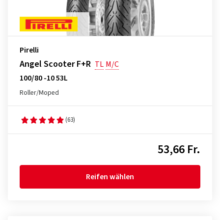
Pirelli
Angel Scooter F+R
TL
M/C
100/80 -10 53L
Roller/Moped
(63)
53,66 Fr.
Reifen wählen