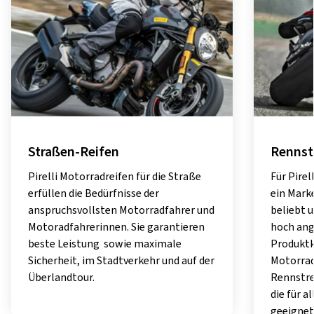
Straßen-Reifen
Rennst
Pirelli Motorradreifen für die Straße
Für Pirel
erfüllen die Bedürfnisse der
ein Mark
anspruchsvollsten Motorradfahrer und
beliebt 
Motoradfahrerinnen. Sie garantieren
hoch ange
beste Leistung sowie maximale
Produktk
Sicherheit, im Stadtverkehr und auf der
Motorrad
Überlandtour.
Rennstre
die für 
geeignet 