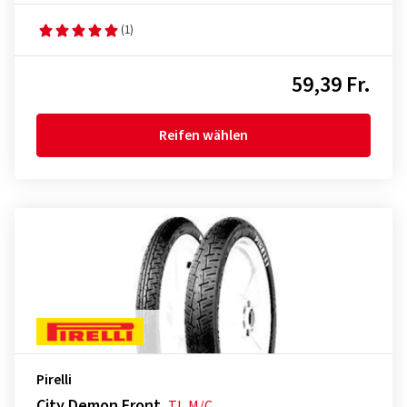
(1)
59,39 Fr.
Reifen wählen
Pirelli
City Demon Front
TL
M/C