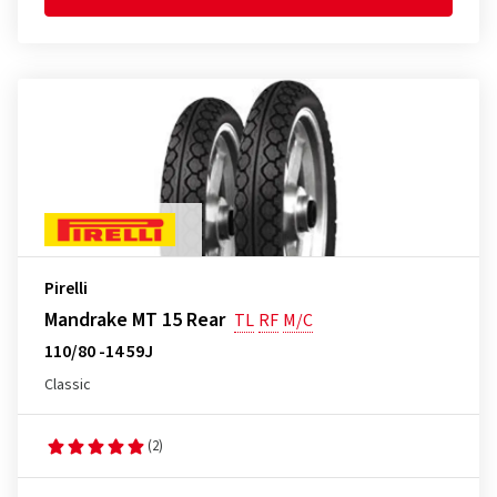
Pirelli
Mandrake MT 15 Rear
TL
RF
M/C
110/80 -14 59J
Classic
(2)