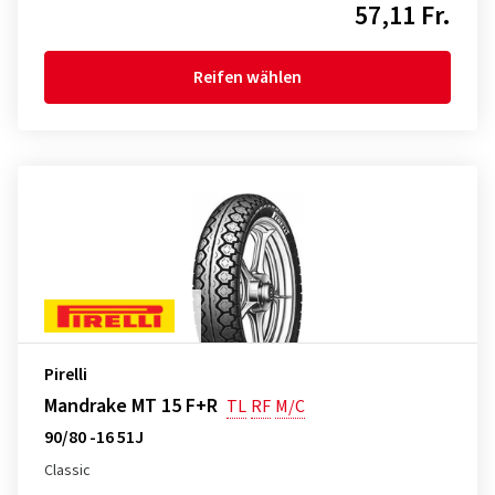
57,11 Fr.
Reifen wählen
Pirelli
Mandrake MT 15 F+R
TL
RF
M/C
90/80 -16 51J
Classic