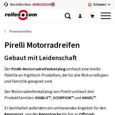
Schweiz
Bestellhotline:
0848234234
Premiumreifen
Pirelli Motorradreifen
Gebaut mit Leidenschaft
Der
Pirelli-Motorradreifenkatalog
umfasst eine breite
Palette an Hightech-Produkten, die für alle Motorradtypen
und Fahrstile geeignet sind.
Der Motorradreifenkatalog von Pirelli umfasst drei
Produktfamilien:
DIABLO™
,
SCORPION™
und
ANGEL™
.
Er beinhaltet außerdem ein umfassendes Angebot für den
Rennsport
, von der
Rennstrecke
bis hin zu
Offroad-