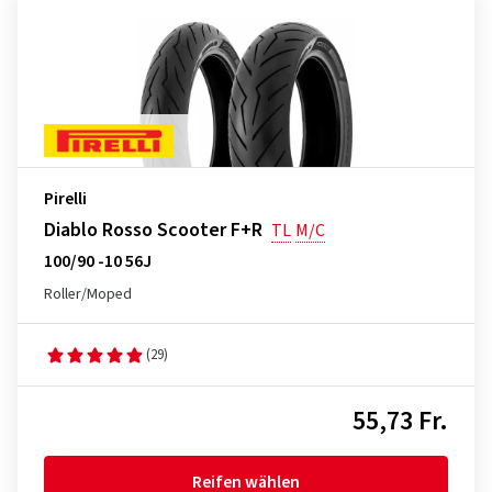
Pirelli
Diablo Rosso Scooter F+R
TL
M/C
100/90 -10 56J
Roller/Moped
(29)
55,73 Fr.
Reifen wählen