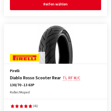
Reifen wählen
Pirelli
Diablo Rosso Scooter Rear
TL
RF
M/C
130/70 -13 63P
Roller/Moped
(41)