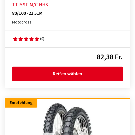
TT
MST
M/C
NHS
80/100 -21 51M
Motocross
(0)
82,38 Fr.
Reifen wählen
Empfehlung