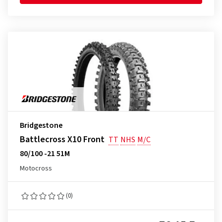
Bridgestone
Battlecross X10 Front
TT
NHS
M/C
80/100 -21 51M
Motocross
(0)