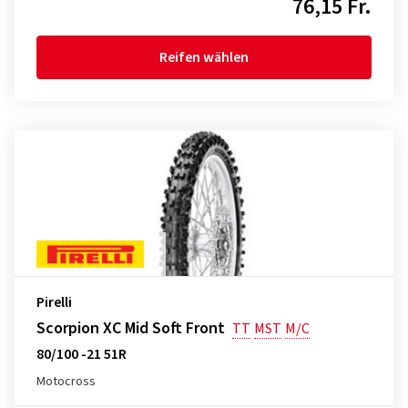
76,15 Fr.
Reifen wählen
Pirelli
Scorpion XC Mid Soft Front
TT
MST
M/C
80/100 -21 51R
Motocross