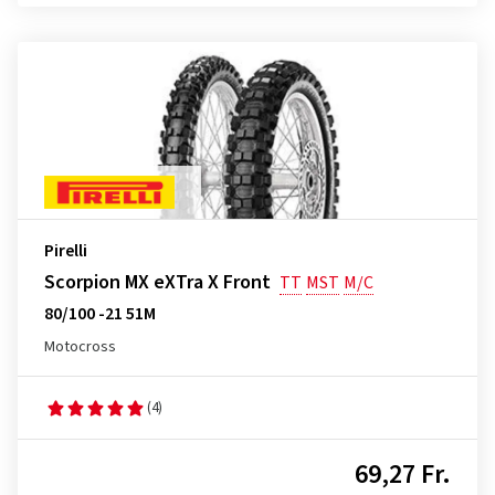
Pirelli
Scorpion MX eXTra X Front
TT
MST
M/C
80/100 -21 51M
Motocross
(4)
69,27 Fr.