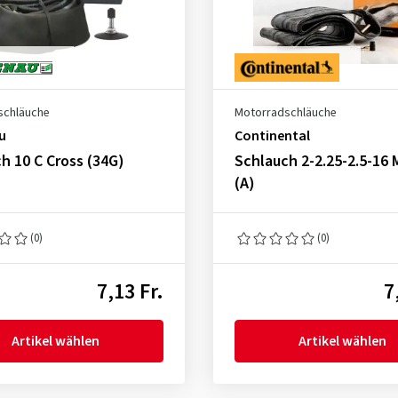
schläuche
Motorradschläuche
u
Continental
h 10 C Cross (34G)
Schlauch 2-2.25-2.5-16
(A)
(0)
(0)
7,13 Fr.
7
Artikel wählen
Artikel wählen