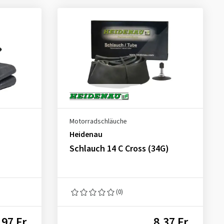
Motorradschläuche
Heidenau
Schlauch 14 C Cross (34G)
(0)
,97 Fr.
8,37 Fr.