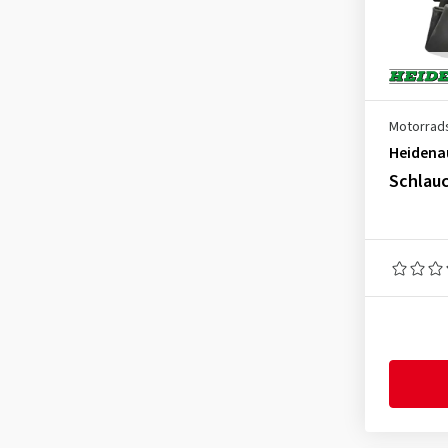
130/70-13
(1)
130/80-13
(1)
150/80-15
(3)
150/90-15
(5)
Motorrad
160/70-16
(3)
Heidena
Schlauc
160/80-16
(3)
170/55-17
(2)
170/60-17
(3)
180/55-18
(1)
100/100-17
(1)
100/100-18
(4)
100/100-90
(1)
2.00-22
(1)
2.25-17
(1)