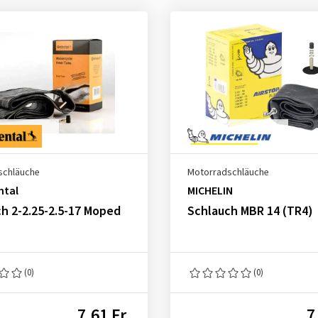
schläuche
Motorradschläuche
ntal
MICHELIN
h 2-2.25-2.5-17 Moped
Schlauch MBR 14 (TR4)
(0)
(0)
7,61 Fr.
7