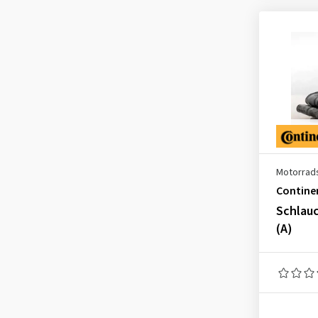
2.25-18
(2)
2.25-19
(1)
2.50-22-22
(1)
2.50-9
(1)
2.50-10
(2)
2.50-12
(1)
2.50-16
(1)
Motorrad
2.50-17
(2)
Contine
2.50-18
(3)
Schlauc
2.50-19
(3)
(A)
2.50-21
(3)
2.75-9
(2)
2.75-10
(2)
2.75-16
(1)