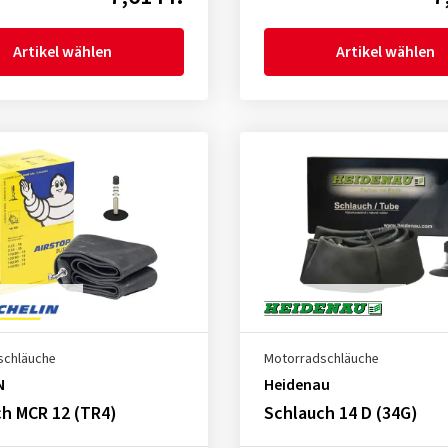
Artikel wählen
Artikel wählen
schläuche
Motorradschläuche
N
Heidenau
h MCR 12 (TR4)
Schlauch 14 D (34G)