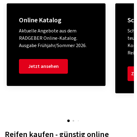
Online Katalog
Sch
Aktuelle Angebote aus dem
Schü
RADGEBER Online-Katalog.
teue
Ausgabe Frühjahr/Sommer 2026.
Komp
Reif
Jetzt ansehen
Zu
Reifen kaufen - günstig online