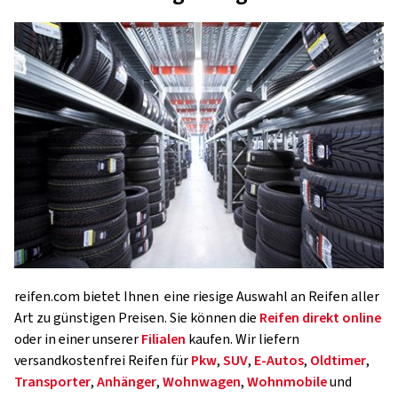
reifen.com bietet Ihnen eine riesige Auswahl an Reifen aller
Art zu günstigen Preisen. Sie können die
Reifen direkt online
oder in einer unserer
Filialen
kaufen. Wir liefern
versandkostenfrei Reifen für
Pkw
,
SUV
,
E-Autos
,
Oldtimer
,
Transporter
,
Anhänger
,
Wohnwagen
,
Wohnmobile
und