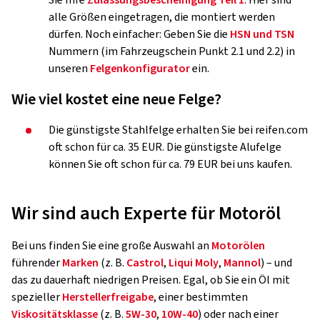
alle Größen eingetragen, die montiert werden
dürfen. Noch einfacher: Geben Sie die
HSN und TSN
Nummern (im Fahrzeugschein Punkt 2.1 und 2.2) in
unseren
Felgenkonfigurator
ein.
Wie viel kostet eine neue Felge?
Die günstigste Stahlfelge erhalten Sie bei reifen.com
oft schon für ca. 35 EUR. Die günstigste Alufelge
können Sie oft schon für ca. 79 EUR bei uns kaufen.
Wir sind auch Experte für Motoröl
Bei uns finden Sie eine große Auswahl an
Motorölen
führender
Marken
(z. B.
Castrol
,
Liqui Moly
,
Mannol
) – und
das zu dauerhaft niedrigen Preisen. Egal, ob Sie ein Öl mit
spezieller
Herstellerfreigabe
, einer bestimmten
Viskositätsklasse
(z. B.
5W-30
,
10W-40
) oder nach einer