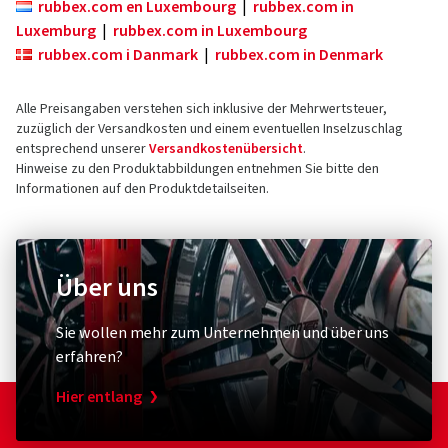
rubbex.com en Luxembourg
|
rubbex.com in
Luxemburg
|
rubbex.com in Luxembourg
rubbex.com i Danmark
|
rubbex.com in Denmark
Alle Preisangaben verstehen sich inklusive der Mehrwertsteuer,
zuzüglich der Versandkosten und einem eventuellen Inselzuschlag
entsprechend unserer
Versandkostenübersicht
.
Hinweise zu den Produktabbildungen entnehmen Sie bitte den
Informationen auf den Produktdetailseiten.
Über uns
Sie wollen mehr zum Unternehmen und über uns
erfahren?
Hier entlang