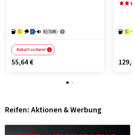
C
A
B | 71dB
C
Rabatt sichern!
55,64 €
129,8
Reifen: Aktionen & Werbung