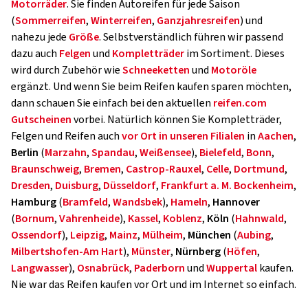
Motorräder
. Sie finden Autoreifen für jede Saison
(
Sommerreifen
,
Winterreifen
,
Ganzjahresreifen
) und
nahezu jede
Größe
. Selbstverständlich führen wir passend
dazu auch
Felgen
und
Kompletträder
im Sortiment. Dieses
wird durch Zubehör wie
Schneeketten
und
Motoröle
ergänzt. Und wenn Sie beim Reifen kaufen sparen möchten,
dann schauen Sie einfach bei den aktuellen
reifen.com
Gutscheinen
vorbei. Natürlich können Sie Kompletträder,
Felgen und Reifen auch
vor Ort in unseren Filialen
in
Aachen
,
Berlin
(
Marzahn
,
Spandau
,
Weißensee
),
Bielefeld
,
Bonn
,
Braunschweig
,
Bremen
,
Castrop-Rauxel
,
Celle
,
Dortmund
,
Dresden
,
Duisburg
,
Düsseldorf
,
Frankfurt a. M. Bockenheim
,
Hamburg
(
Bramfeld
,
Wandsbek
),
Hameln
,
Hannover
(
Bornum
,
Vahrenheide
),
Kassel
,
Koblenz
,
Köln
(
Hahnwald
,
Ossendorf
),
Leipzig
,
Mainz
,
Mülheim
,
München
(
Aubing
,
Milbertshofen-Am Hart
),
Münster
,
Nürnberg
(
Höfen
,
Langwasser
),
Osnabrück
,
Paderborn
und
Wuppertal
kaufen.
Nie war das Reifen kaufen vor Ort und im Internet so einfach.