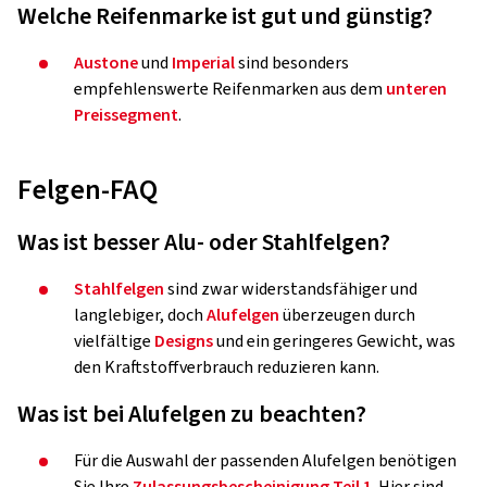
Welche Reifenmarke ist gut und günstig?
Austone
und
Imperial
sind besonders
empfehlenswerte Reifenmarken aus dem
unteren
Preissegment
.
Felgen-FAQ
Was ist besser Alu- oder Stahlfelgen?
Stahlfelgen
sind zwar widerstandsfähiger und
langlebiger, doch
Alufelgen
überzeugen durch
vielfältige
Designs
und ein geringeres Gewicht, was
den Kraftstoffverbrauch reduzieren kann.
Was ist bei Alufelgen zu beachten?
Für die Auswahl der passenden Alufelgen benötigen
Sie Ihre
Zulassungsbescheinigung Teil 1
. Hier sind