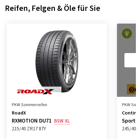
Reifen, Felgen & Öle für Sie
PKW Sommerreifen
PKW Som
RoadX
Contine
RXMOTION DU71
SportC
BSW
XL
215/40 ZR17 87Y
245/40 