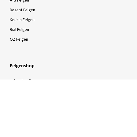
ATS Felgen
Dezent Felgen
Keskin Felgen
Rial Felgen
OZ Felgen
Felgenshop
Felgenkonfigurator
Kompletträder kaufen
16 Zoll Alufelgen
17 Zoll Alufelgen
18 Zoll Alufelgen
19 Zoll Alufelgen