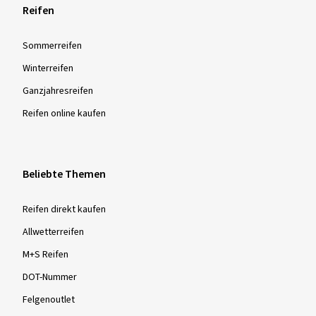
sowie niedrigen Temperaturen - besonders leistungsfähig in
Reifen
Bezug auf Sicherheit und Fahrkontrolle.
Sommer­reifen
Winter­reifen
Ganzjahres­reifen
Reifen online kaufen
Beliebte Themen
Reifen direkt kaufen
Allwetterreifen
M+S Reifen
DOT-Nummer
Felgenoutlet