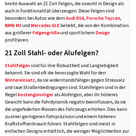
breite Auswahl an 21 Zoll Felgen, die sowohl in Design als
auch in Funktionalität überzeugen. Diese Felgen sind
besonders bei Autos wie dem
Audi RS6
,
Porsche Taycan
,
BMW M3
und
Mercedes GLE
beliebt, die von der Kombination
aus größerer
Felgengröße
und sportlichem
Design
profitieren.
21 Zoll Stahl- oder Alufelgen?
Stahlfelgen
sind für ihre Robustheit und Langlebigkeit
bekannt. Sie sind oft die bevorzugte Wahl für den
Wintereinsatz
, da sie widerstandsfähiger gegen Streusalz
und raue Straßenbedingungen sind. Stahlfelgen sind in der
Regel
kostengünstiger
als Alufelgen, aber ihr höheres
Gewicht kann die Fahrdynamik negativ beeinflussen, da sie
die ungefederten Massen des Fahrzeugs erhöhen. Dies kann
zu einer geringeren Fahrpräzision und einem höheren
Kraftstoffverbrauch führen. Stahlfelgen sind meist in
einfachen Designs erhältlich, die weniger Möglichkeiten zur