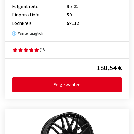
Felgenbreite
9 x 21
Einpresstiefe
59
Lochkreis
5x112
Wintertauglich
(15)
180,54 €
Felge wählen