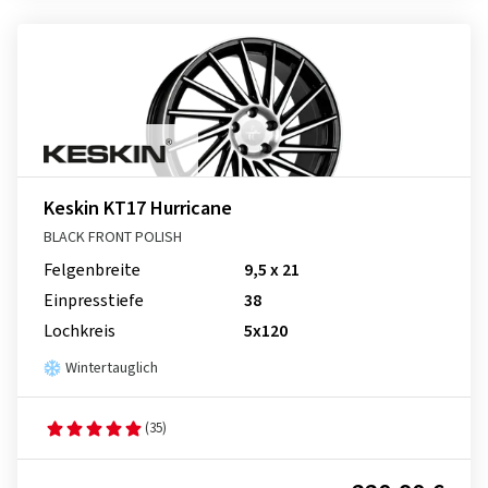
Keskin KT17 Hurricane
BLACK FRONT POLISH
Felgenbreite
9,5 x 21
Einpresstiefe
38
Lochkreis
5x120
Wintertauglich
(35)