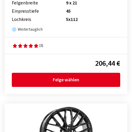
Felgenbreite
9 x 21
Einpresstiefe
45
Lochkreis
5x112
Wintertauglich
(8)
206,44 €
Felge wählen