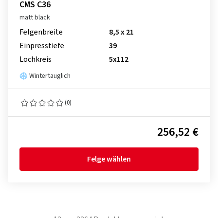
CMS C36
matt black
Felgenbreite
8,5 x 21
Einpresstiefe
39
Lochkreis
5x112
Wintertauglich
(0)
256,52 €
Felge wählen