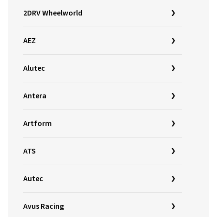
2DRV Wheelworld
AEZ
Alutec
Antera
Artform
ATS
Autec
Avus Racing