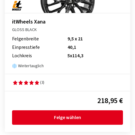
itWheels Xana
GLOSS BLACK
Felgenbreite
9,5 x 21
Einpresstiefe
40,1
Lochkreis
5x114,3
Wintertauglich
(3)
218,95 €
Felge wählen