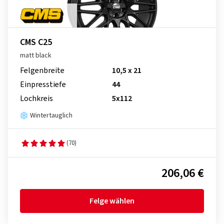
CMS C25
matt black
Felgenbreite
10,5 x 21
Einpresstiefe
44
Lochkreis
5x112
Wintertauglich
(70)
206,06 €
Felge wählen