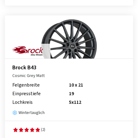
Brock B43
Cosmic Grey Matt
Felgenbreite
10 x 21
Einpresstiefe
19
Lochkreis
5x112
Wintertauglich
(2)