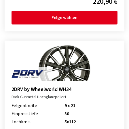
220,90 €
Felge wählen
2DRV by Wheelworld WH34
Dark Gunmetal Hochglanzpoliert
Felgenbreite
9 x 21
Einpresstiefe
30
Lochkreis
5x112