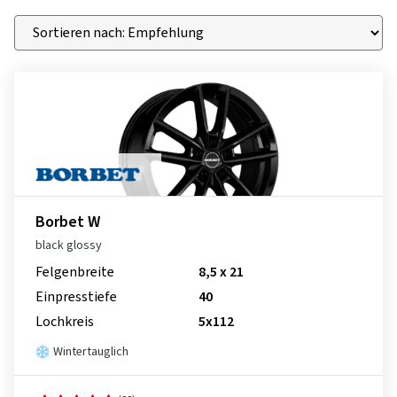
Borbet W
black glossy
Felgenbreite
8,5 x 21
Einpresstiefe
40
Lochkreis
5x112
Wintertauglich