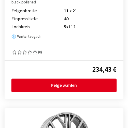
black polished
Felgenbreite
11 x 21
Einpresstiefe
40
Lochkreis
5x112
Wintertauglich
(0)
234,43 €
Felge wählen