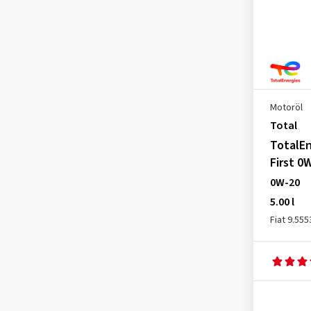
Peugeot PSA B71 2312
(1)
Porsche A40
(4)
Porsche C30
(1)
PSA (Peugeot, Citroen) B71
2290
(1)
Motoröl
Total
PSA B71 2010
(1)
TotalEn
PSA B71 2294
(2)
First 0W
PSA B71 2296
(1)
0W-20
PSA B71 2300
(2)
5.00 l
PSA B71 2302
(2)
Fiat 9.55
PSA B71 2312
(2)
Renault RN 0700
(3)
Renault RN 0710
(2)
Renault RN 07100
(1)