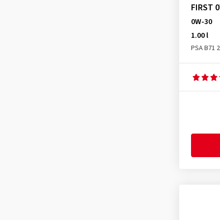
MB 229.3
(1)
FIRST 0
MB 229.5
(1)
0W-30
MB 229.52
(1)
1.00 l
PSA B71 
Mercedes MB 229.3
(2)
Mercedes MB 229.5
(3)
Mercedes MB 229.51
(1)
Mercedes MB 229.52
(1)
Opel OV 040 1547 - A20
(1)
Opel OV 040 1547 - D30
(2)
Opel OV 040 1547 - G30
(2)
Peugeot PSA B71 2010
(1)
Peugeot PSA B71 2290
(4)
Peugeot PSA B71 2297
(3)
Peugeot PSA B71 2302
(1)