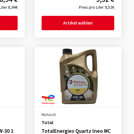
Liter 8,94€
Preis pro Liter 9,52€
Artikel wählen
Motoröl
Total
W-30 1
TotalEnergies Quartz Ineo MC