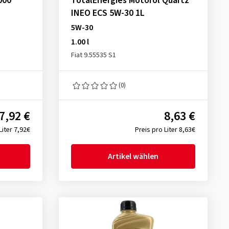
000
TotalEnergies Motoröl Quartz
INEO ECS 5W-30 1L
5W-30
1.00 l
Fiat 9.55535 S1
(0)
7,92 €
8,63 €
Liter 7,92€
Preis pro Liter 8,63€
Artikel wählen