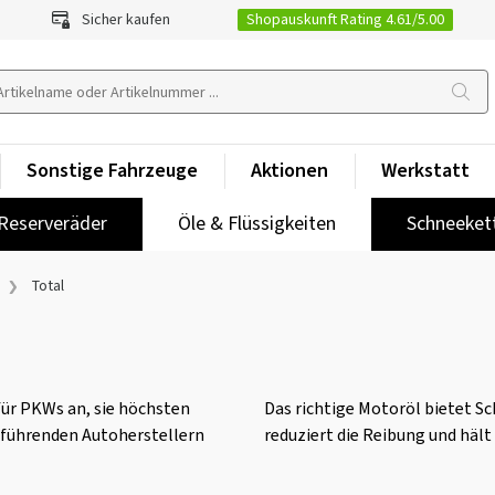
Shopauskunft Rating 4.61/5.00
Sicher kaufen
Sonstige Fahrzeuge
Aktionen
Werkstatt
Reserveräder
Öle & Flüssigkeiten
Schneeket
Total
für PKWs an, sie höchsten
Das richtige Motoröl bietet Sc
 führenden Autoherstellern
reduziert die Reibung und hält