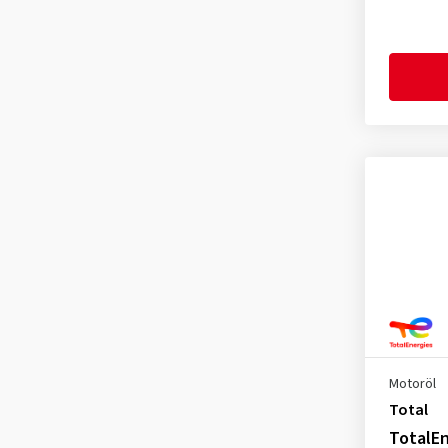
Fiat 9.55535 GSX
(2)
Fiat 9.55535 M2
(5)
Fiat 9.55535 S1
(2)
Fiat 9.55535 S2
(2)
Fiat 9.55535 T2
(2)
FIAT 9.55535-M2
(1)
Ford WSS M2C 913
(1)
Ford WSS M2C 913-C
(1)
Jaguar Land Rover STJLR
03.5003
(1)
Jaguar Land Rover STJLR
03.5007
Motoröl
(2)
Total
Kia
(2)
TotalEn