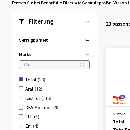
Passen Sie bei Bedarf die Filter wie Gebindegröße, Viskos
Filterung
23
passend
Verfügbarkeit
Direkt lieferbar
(23)
Marke
Total
(23)
Aral
(12)
Castrol
(116)
DBV Motoröl
(20)
Motoröl
ELF
(6)
Total
Eni
(4)