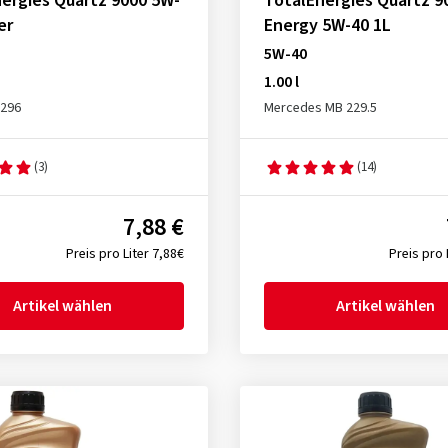
ergies Quartz 9000 5W-
TotalEnergies Quartz 9
er
Energy 5W-40 1L
5W-40
1.00 l
2296
Mercedes MB 229.5
(3)
(14)
7,88 €
Preis pro Liter 7,88€
Preis pro 
Artikel wählen
Artikel wählen