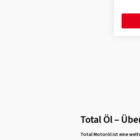
Stellantis FPW9.55535/09
(2)
Stellantis FPW9.55535/01
(1)
Stellantis FPW9.55535/02
(1)
Stellantis FPW9.55535/03
(3)
Toyota
(1)
VW 502 00
(3)
VW 504 00
(1)
VW 505 00
(6)
VW 507 00
(1)
VW 501 01
(2)
VW 502.00
(1)
Total Öl – Übe
VW 505.00
(1)
VW 505 01
(2)
Total Motoröl ist eine wel