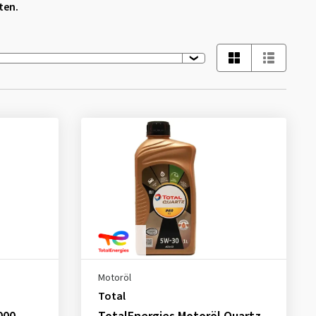
lten.
Motoröl
Total