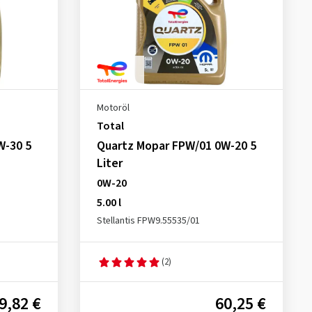
Motoröl
Total
W-30 5
Quartz Mopar FPW/01 0W-20 5
Liter
0W-20
5.00 l
Stellantis FPW9.55535/01
(2)
9,82 €
60,25 €