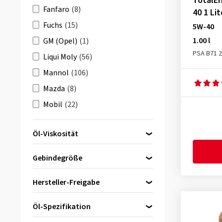
TotalEn
Fanfaro
(8)
40 1 Lit
Fuchs
(15)
5W-40
1.00 l
GM (Opel)
(1)
PSA B71 
Liqui Moly
(56)
Mannol
(106)
Mazda
(8)
Mobil
(22)
Motul
(35)
Öl-Viskosität
Petronas
(38)
0W-20
(2)
Q8 Oils
(5)
Gebindegröße
0W-30
(3)
Shell
(13)
1.00 l
(9)
5W-30
(9)
Hersteller-Freigabe
Volkswagen (VAG)
(8)
5.00 l
(12)
5W-40
(6)
Wolf Lubricants
(7)
20.00 l
(2)
Öl-Spezifikation
10W-40
(3)