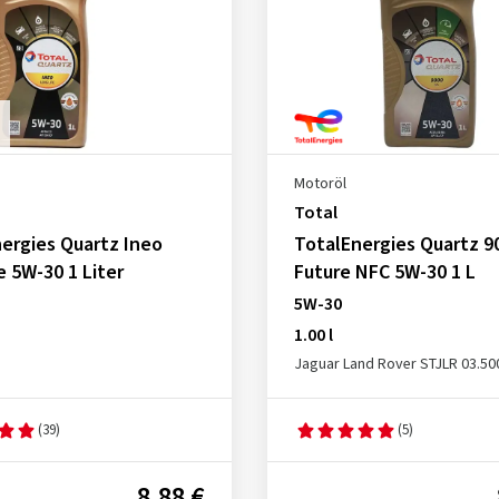
Motoröl
Total
ergies Quartz Ineo
TotalEnergies Quartz 9
e 5W-30 1 Liter
Future NFC 5W-30 1 L
5W-30
1.00 l
Jaguar Land Rover STJLR 03.50
(39)
(5)
8,88 €