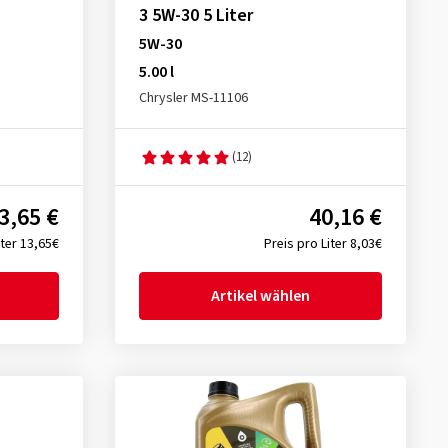
3 5W-30 5 Liter
5W-30
5.00 l
Chrysler MS-11106
(12)
3,65 €
40,16 €
iter 13,65€
Preis pro Liter 8,03€
Artikel wählen