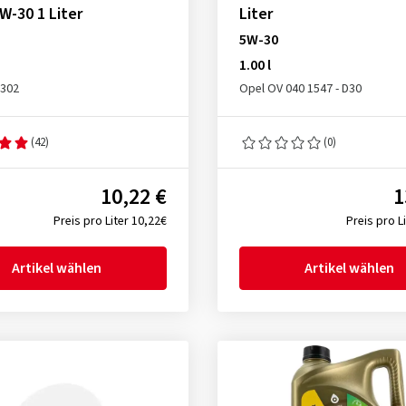
W-30 1 Liter
Liter
5W-30
1.00 l
2302
Opel OV 040 1547 - D30
(42)
(0)
10,22 €
1
Preis pro Liter 10,22€
Preis pro L
Artikel wählen
Artikel wählen