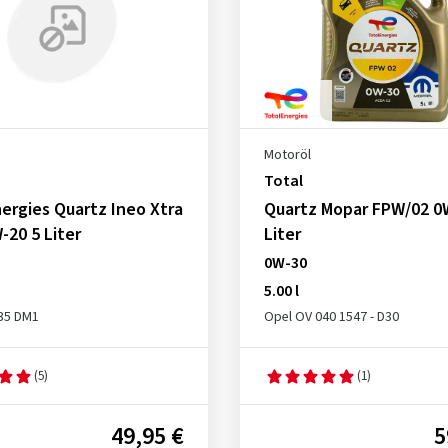
Motoröl
Total
ergies Quartz Ineo Xtra
Quartz Mopar FPW/02 0
-20 5 Liter
Liter
0W-30
5.00 l
535 DM1
Opel OV 040 1547 - D30
(5)
(1)
49,95 €
5