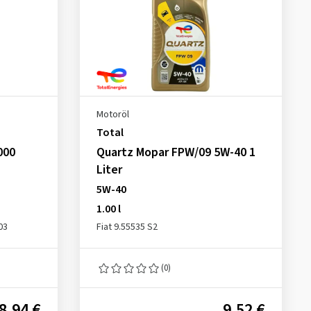
Motoröl
Total
000
Quartz Mopar FPW/09 5W-40 1
Liter
5W-40
1.00 l
03
Fiat 9.55535 S2
(0)
8,94 €
9,52 €