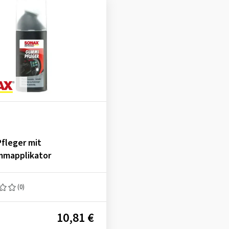
fleger mit
mapplikator
(0)
10,81 €