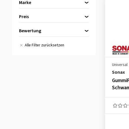
Marke
Sonax
(1)
Preis
Bewertung
bis
von
Alle Bewertungen
(1)
Alle Filter zurücksetzen
Universal
Sonax
GummiP
Schwam