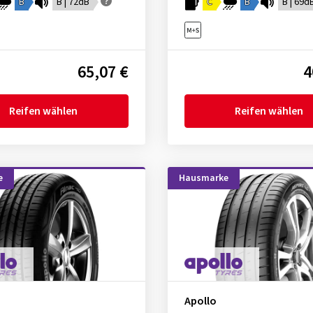
B
B | 72dB
C
B
B | 69d
65,07 €
4
Reifen wählen
Reifen wählen
e
Hausmarke
Apollo