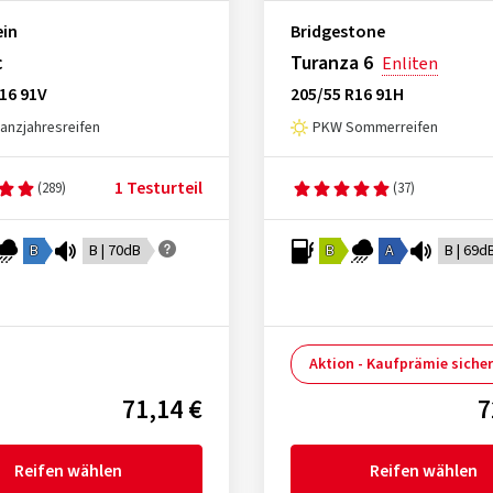
ein
Bridgestone
c
Turanza 6
Enliten
16 91V
205/55 R16 91H
nzjahresreifen
PKW Sommerreifen
1 Testurteil
(289)
(37)
B
B | 70dB
B
A
B | 69d
Aktion - Kaufprämie siche
71,14 €
7
Reifen wählen
Reifen wählen