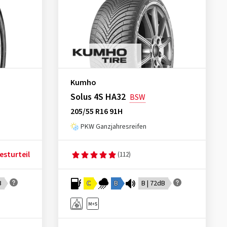
Kumho
Solus 4S HA32
BSW
205/55 R16 91H
PKW Ganzjahresreifen
esturteil
(112)
B
C
B
B | 72dB