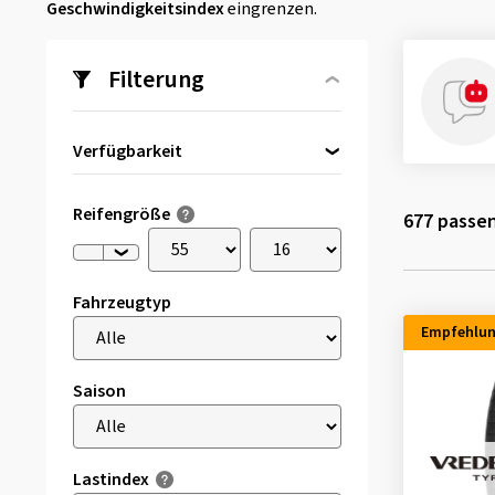
Geschwindigkeitsindex
eingrenzen.
Filterung
Verfügbarkeit
Direkt lieferbar
(86)
Reifengröße
677
passen
Fahrzeugtyp
Empfehlu
Saison
Lastindex