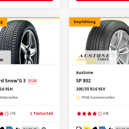
ng
Empfehlung
Austone
rd Snow'G 3
SP 802
BSW
16 91H
205/55 R16 91V
nterreifen
PKW Sommerreifen
1 Testurteil
(70)
(54)