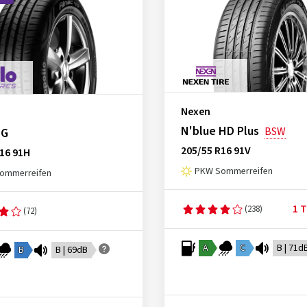
Nexen
N'blue HD Plus
BSW
 G
205/55 R16 91V
16 91H
PKW Sommerreifen
ommerreifen
1 T
(238)
(72)
A
C
B | 71d
B
B | 69dB