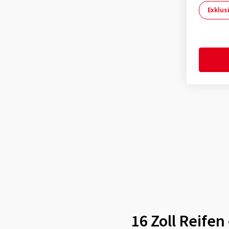
Roadstone
(1)
Exklus
Rotalla
(5)
Sailun
(7)
Sava
(8)
Semperit
(12)
Sumitomo
(4)
Superia Tires
(11)
Tomket
(3)
Torque
(1)
Toyo
(17)
Tracmax
(5)
Trazano
(1)
Triangle
(2)
16 Zoll Reife
Tristar
(5)