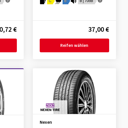
B
C
B
B | 70dB
0,72 €
37,00 €
Reifen wählen
Nexen