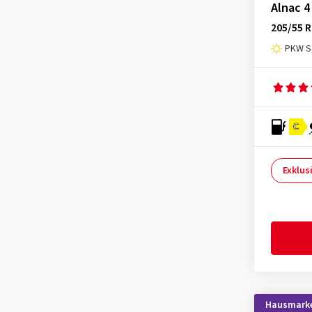
KLEBER
(5)
Alnac 4
205/55 R
Kormoran
(2)
PKW S
Kumho
(33)
Kustone
(1)
Landsail
(3)
Lassa
(2)
C
Laufenn
(17)
Leao
(1)
Exklus
Linglong
(5)
Mastersteel
(3)
Matador
(9)
Maxtrek
(1)
Maxxis
(9)
MICHELIN
(31)
Hausmark