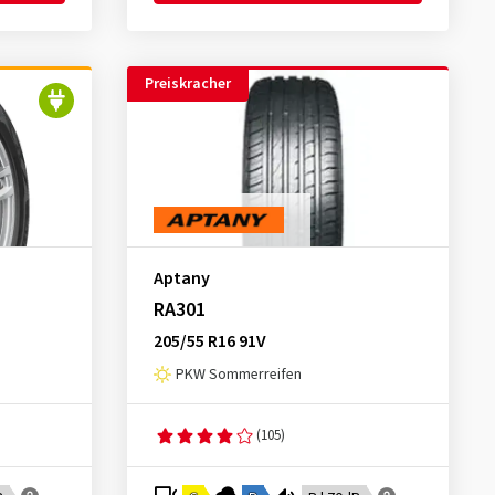
Preiskracher
Aptany
RA301
205/55 R16 91V
PKW Sommerreifen
(105)