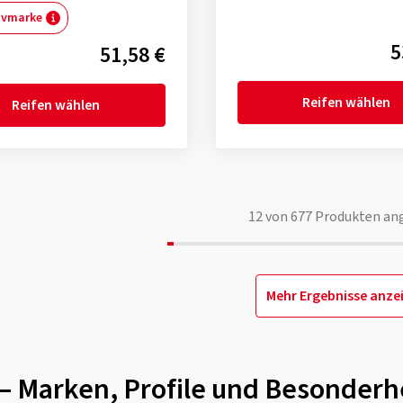
ivmarke
5
51,58 €
Reifen wählen
Reifen wählen
12
von
677
Produkten an
Mehr Ergebnisse anze
n – Marken, Profile und Besonderh