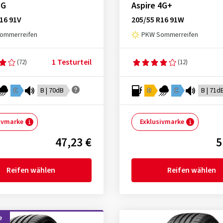
 G
Aspire 4G+
16 91V
205/55 R16 91W
ommerreifen
PKW Sommerreifen
1 Testurteil
(72)
(12)
C
B | 70dB
D
C
B | 71d
ivmarke
Exklusivmarke
47,23 €
5
Reifen wählen
Reifen wählen
e