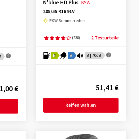
N'blue HD Plus
BSW
205/55 R16 91V
PKW Sommerreifen
2 Testurteile
(238)
B
B
B | 70dB
B
51,41 €
1,00 €
Reifen wählen