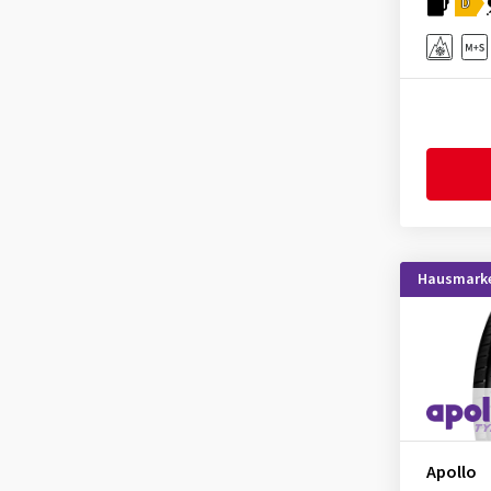
D
Falken
(24)
Firemax
(5)
Firestone
(11)
Fulda
(7)
Goodride
(4)
Goodtrip
(3)
Goodyear
(33)
Grenlander
(1)
Hausmark
GT Radial
(1)
Hankook
(34)
Hifly
(5)
Imperial
(9)
Infinity
(1)
Kenda
(9)
Apollo