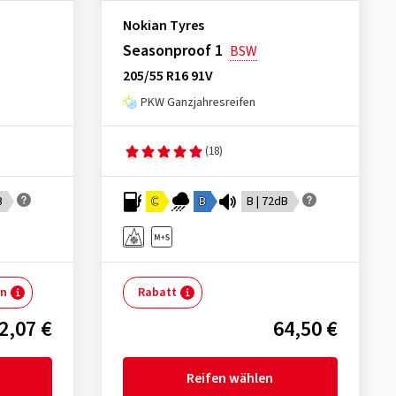
Nokian Tyres
Seasonproof 1
BSW
205/55 R16 91V
PKW Ganzjahresreifen
(18)
B
C
B
B | 72dB
rn
Rabatt
2,07 €
64,50 €
Reifen wählen