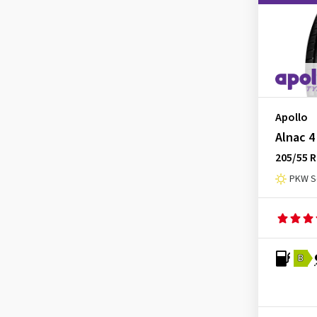
Minerva
(5)
Mirage
(1)
Momo
(1)
Nankang
(9)
Nexen
(32)
Apollo
Nokian Tyres
(12)
Alnac 4
Nordexx
(1)
205/55 R
Optimo
(4)
PKW S
Ovation
(3)
Petlas
(3)
Pirelli
(21)
Radar
(1)
B
Riken
(2)
Roadhog
(2)