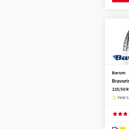
Yokohama
(3)
Barum
Bravuri
225/50 R
PKW S