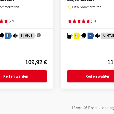
ommerreifen
PKW Sommerreifen
(22)
(31)
B
B | 69dB
C
A
A | 67d
109,92 €
11
Reifen wählen
Reifen wählen
12
von
46
Produkten ang