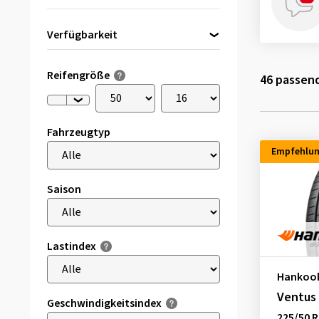
Verfügbarkeit
Direkt lieferbar
(3)
Reifengröße
46
passend
Fahrzeugtyp
Empfehlu
Saison
Lastindex
Hankoo
Ventus
Geschwindigkeitsindex
225/50 