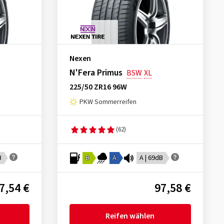
Nexen
N'Fera Primus
BSW
XL
225/50 ZR16 96W
PKW Sommerreifen
(62)
B
B
A
A | 69dB
7,54 €
97,58 €
Reifen wählen