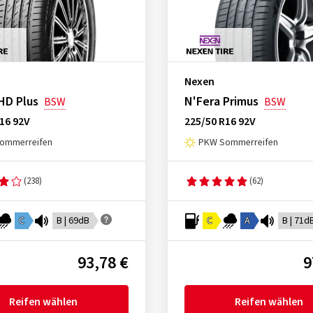
Nexen
HD Plus
N'Fera Primus
BSW
BSW
16 92V
225/50 R16 92V
ommerreifen
PKW Sommerreifen
(238)
(62)
C
B | 69dB
C
A
B | 71d
93,78 €
9
Reifen wählen
Reifen wählen