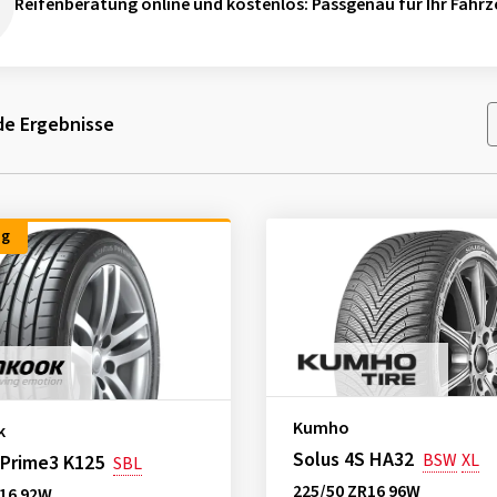
Reifenberatung online und kostenlos
: Passgenau für Ihr Fahrz
e Ergebnisse
ng
Kumho
k
Solus 4S HA32
BSW
XL
 Prime3 K125
SBL
225/50 ZR16 96W
R16 92W