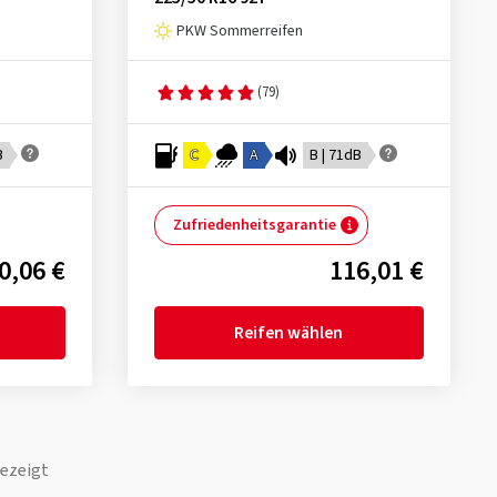
PKW Sommerreifen
(79)
B
C
A
B | 71dB
Zufriedenheitsgarantie
0,06 €
116,01 €
Reifen wählen
ezeigt