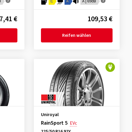
B
C
A
A | 69dB
7,41 €
109,53 €
Reifen wählen
Uniroyal
RainSport 5
EVc
225/50 R16 92Y