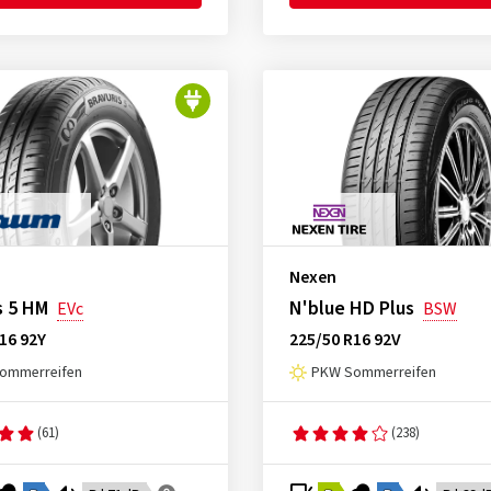
Nexen
s 5 HM
N'blue HD Plus
EVc
BSW
16 92Y
225/50 R16 92V
ommerreifen
PKW Sommerreifen
(61)
(238)