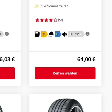
PKW Sommerreifen
(55)
B
D
B
B | 70dB
6,03 €
64,00 €
Reifen wählen