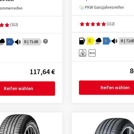
PKW Ganzjahresreifen
ommerreifen
(112)
(312)
C
B
B | 72d
A
B | 71dB
8
117,64 €
Reifen wählen
Reifen wählen