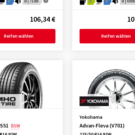
B
B | 71dB
B
B
B | 69d
106,34 €
10
Reifen wählen
Reifen wählen
Yokohama
HS51
Advan-Fleva (V701)
BSW
ZR16 92W
225/50 R16 92W