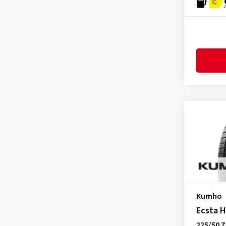
C
Kumho
Ecsta 
225/50 