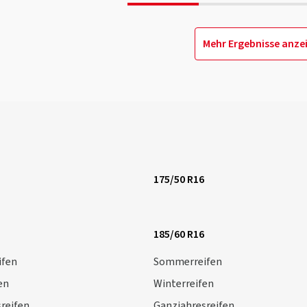
Mehr Ergebnisse anze
175/50 R16
185/60 R16
fen
Sommerreifen
en
Winterreifen
reifen
Ganzjahresreifen