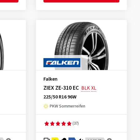
Falken
ZIEX ZE-310 EC
BLK
XL
225/50 R16 96W
PKW Sommerreifen
(37)