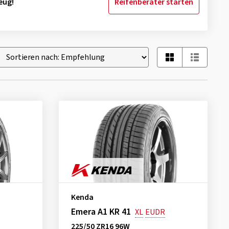
eug!
Reifenberater starten
Kenda
Emera A1 KR 41
XL
EUDR
225/50 ZR16 96W