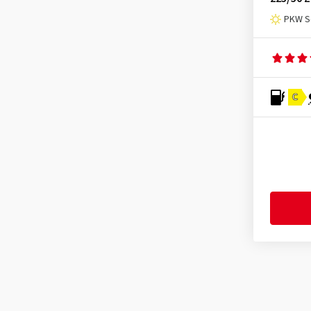
PKW S
C