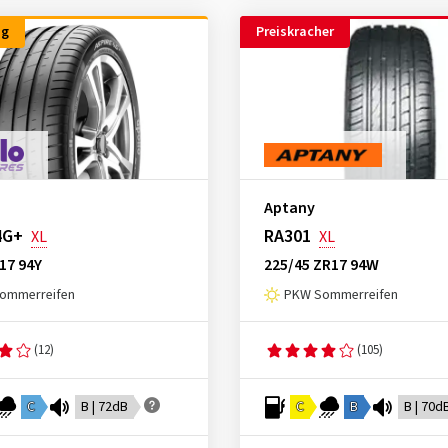
ng
Preiskracher
Aptany
4G+
RA301
XL
XL
17 94Y
225/45 ZR17 94W
ommerreifen
PKW Sommerreifen
(12)
(105)
C
B | 72dB
C
B
B | 70d