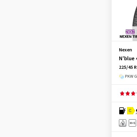
Pirelli
(22)
Riken
(1)
Roadhog
(1)
Roadstone
(1)
Rotalla
(2)
Nexen
Royal Black
(1)
N'blue 
Sailun
(7)
225/45 R
Sava
(6)
PKW Ga
Semperit
(5)
Sumitomo
(1)
Superia Tires
(5)
Syron
(3)
C
Tomket
(1)
Torque
(1)