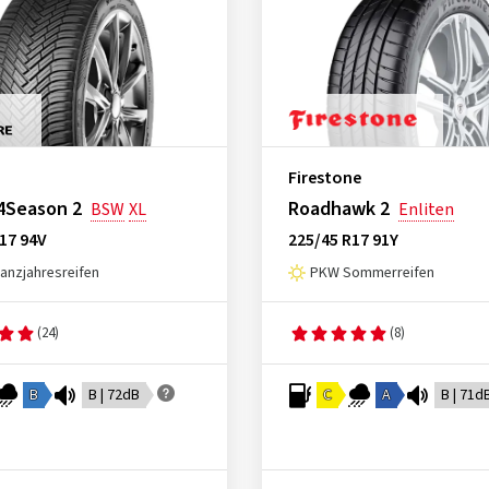
Firestone
4Season 2
Roadhawk 2
BSW
XL
Enliten
17 94V
225/45 R17 91Y
nzjahresreifen
PKW Sommerreifen
(24)
(8)
B
B | 72dB
C
A
B | 71d