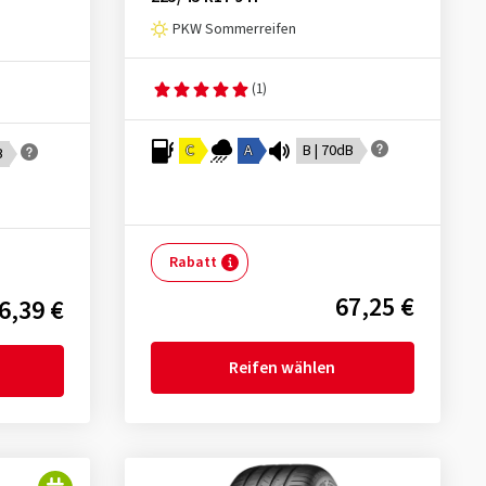
PKW Sommerreifen
(1)
C
A
B | 70dB
B
Rabatt
67,25 €
6,39 €
Reifen wählen