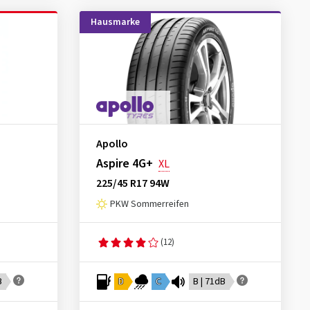
Hausmarke
Apollo
Aspire 4G+
XL
225/45 R17 94W
PKW Sommerreifen
(12)
B
D
C
B | 71dB