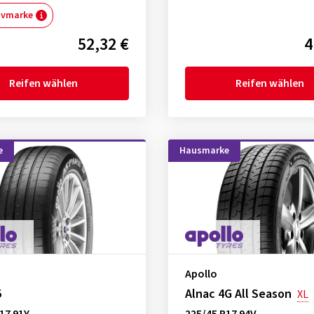
ivmarke
52,32 €
4
Reifen wählen
Reifen wählen
e
Hausmarke
Apollo
5
Alnac 4G All Season
XL