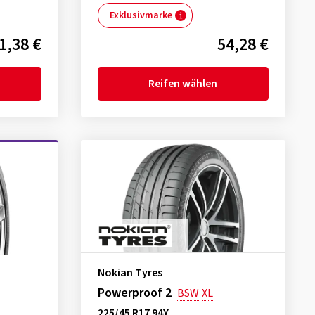
Exklusivmarke
1,38 €
54,28 €
Reifen wählen
Nokian Tyres
Powerproof 2
BSW
XL
225/45 R17 94Y