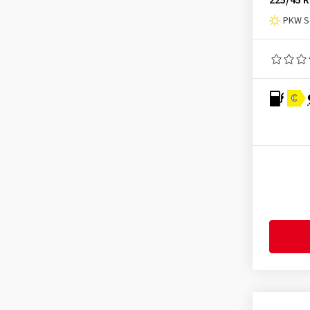
225/45 R
Linglong
(3)
PKW S
Mastersteel
(1)
Matador
(4)
Maxtrek
(1)
Maxxis
(7)
C
MICHELIN
(22)
Minerva
(1)
Mirage
(1)
Nankang
(2)
Nexen
(24)
Nokian Tyres
(10)
Optimo
(3)
Ovation
(2)
Petlas
(2)