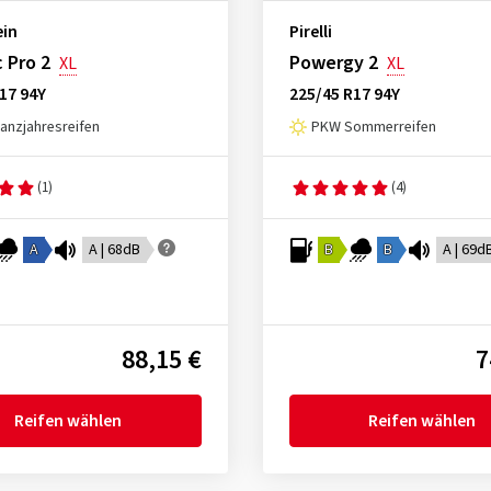
ein
Pirelli
 Pro 2
Powergy 2
XL
XL
17 94Y
225/45 R17 94Y
nzjahresreifen
PKW Sommerreifen
(1)
(4)
A
A | 68dB
B
B
A | 69d
88,15 €
7
Reifen wählen
Reifen wählen