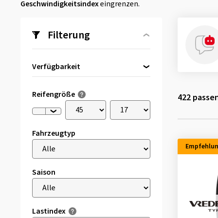
Geschwindigkeitsindex
eingrenzen.
Filterung
Verfügbarkeit
Direkt lieferbar
(47)
Reifengröße
422
passen
Fahrzeugtyp
Empfehlu
Saison
Lastindex