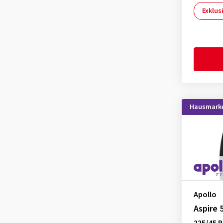
Fulda
(6)
Exklus
Goodride
(3)
Goodyear
(17)
Hankook
(16)
Hifly
(3)
Imperial
(3)
Kenda
(3)
Hausmark
KLEBER
(2)
Kormoran
(4)
Kumho
(19)
Landsail
(1)
Lassa
(1)
Apollo
Laufenn
(4)
Aspire 
Leao
(3)