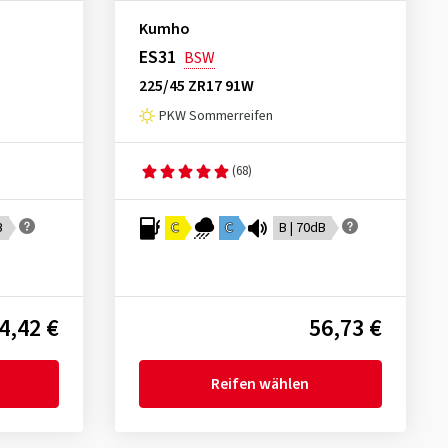
Kumho
ES31
BSW
225/45 ZR17 91W
PKW Sommerreifen
(68)
B
C
C
B | 70dB
4,42 €
56,73 €
Reifen wählen