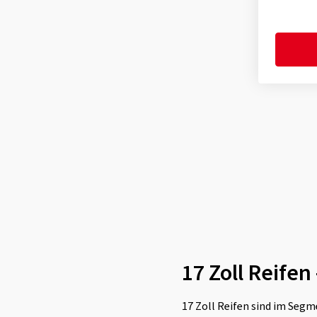
Toyo
(11)
Tracmax
(1)
Triangle
(2)
Tristar
(2)
Uniroyal
(10)
Vredestein
(10)
Yokohama
(13)
17 Zoll Reife
17 Zoll Reifen sind im Segm