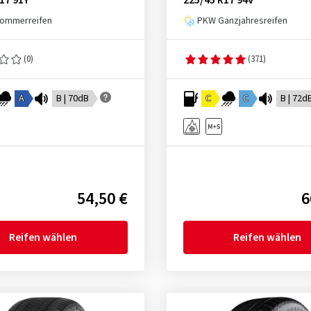
17 91Y
225/45 R17 94V
ommerreifen
PKW Ganzjahresreifen
(0)
(371)
A
B | 70dB
C
C
B | 72d
54,50 €
6
Reifen wählen
Reifen wählen