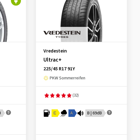
Vredestein
Ultrac+
225/45 R17 91Y
PKW Sommerreifen
(32)
B
C
A
B | 69dB