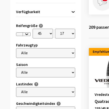
Verfügbarkeit
Direkt lieferbar
(12)
Reifengröße
209
passen
Fahrzeugtyp
Empfehlu
Saison
Lastindex
Vredest
Quatra
Geschwindigkeitsindex
235/45 R