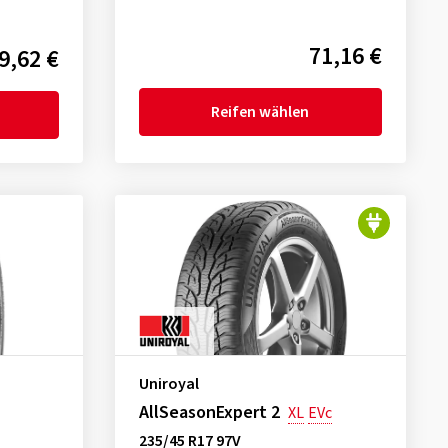
71,16 €
9,62 €
Reifen wählen
Uniroyal
AllSeasonExpert 2
XL
EVc
235/45 R17 97V