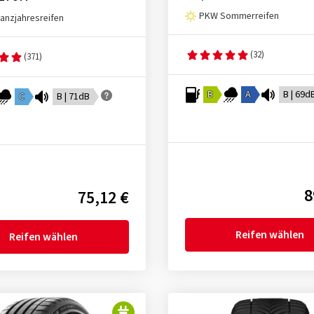
PKW Sommerreifen
nzjahresreifen
(32)
(371)
B
A
B | 69d
C
B | 71dB
8
75,12 €
Reifen wählen
Reifen wählen