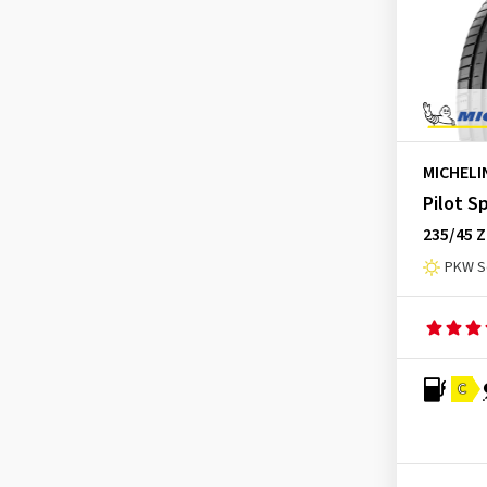
Sava
(2)
Semperit
(4)
Sumitomo
(2)
Sunny
(1)
Superia Tires
(1)
MICHELI
Tomket
(2)
Pilot S
Toyo
(7)
235/45 Z
Tracmax
(3)
PKW S
Triangle
(3)
Tristar
(2)
Uniroyal
(5)
C
Victory
(1)
Viking
(1)
Vredestein
(4)