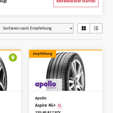
eug!
Reifenberater starten
Empfehlung
Apollo
Aspire 4G+
XL
235/45 R17 97Y