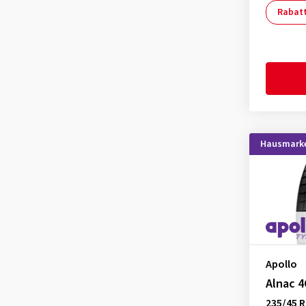
Kenda
(1)
Rabat
KLEBER
(3)
Kumho
(9)
Landsail
(2)
Lassa
(1)
Laufenn
(5)
Leao
(3)
Hausmark
Linglong
(2)
Mastersteel
(2)
Matador
(2)
Maxtrek
(2)
Maxxis
(5)
Apollo
Mazzini
(1)
Alnac 4
MICHELIN
(7)
235/45 R