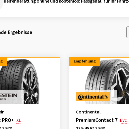
Reifenberatung online und kostenlos
: Passgenau für Ihr Fahrz
de Ergebnisse
ng
Empfehlung
ein
Continental
c PRO+
PremiumContact 7
XL
EVc
17 97Y
235/45 R17 94Y