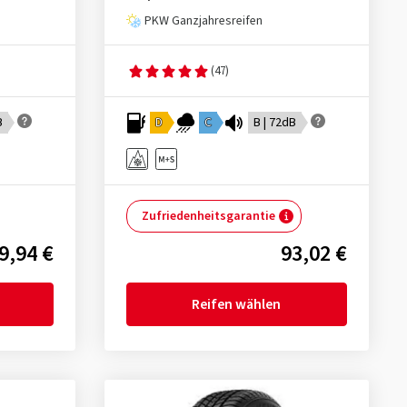
PKW Ganzjahresreifen
(47)
B
D
C
B | 72dB
Zufriedenheitsgarantie
9,94 €
93,02 €
Reifen wählen