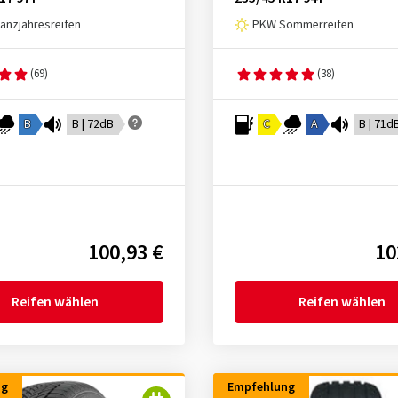
nzjahresreifen
PKW Sommerreifen
(69)
(38)
B
B | 72dB
C
A
B | 71d
100,93 €
10
Reifen wählen
Reifen wählen
ng
Empfehlung