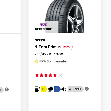
Nexen
N'Fera Primus
BSW
XL
235/45 ZR17 97W
PKW Sommerreifen
(62)
C
A
A | 69dB
B