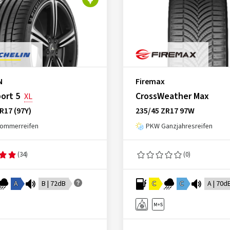
N
Firemax
port 5
CrossWeather Max
XL
R17 (97Y)
235/45 ZR17 97W
ommerreifen
PKW Ganzjahresreifen
(34)
(0)
A
B | 72dB
C
C
A | 70d