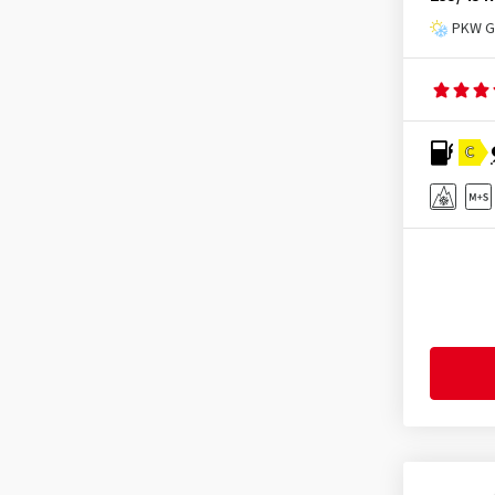
Minerva
(3)
PKW Ga
Mirage
(1)
Momo
(2)
Nankang
(4)
C
Nexen
(9)
Nokian Tyres
(3)
Optimo
(1)
Ovation
(1)
Petlas
(2)
Pirelli
(3)
Radar
(2)
Roadhog
(2)
Rotalla
(1)
Sailun
(4)