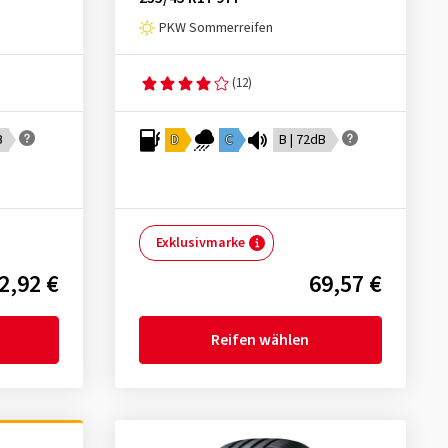
PKW Sommerreifen
(12)
B
D
C
B | 72dB
Exklusivmarke
2,92 €
69,57 €
Reifen wählen