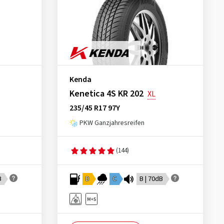
Kenda
Kenetica 4S KR 202
XL
235/45 R17 97Y
PKW Ganzjahresreifen
(144)
B
D
C
B | 70dB