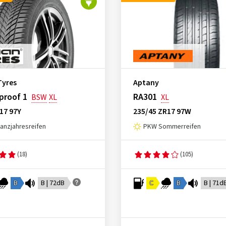
Tyres
Aptany
proof 1
RA301
BSW
XL
XL
17 97Y
235/45 ZR17 97W
nzjahresreifen
PKW Sommerreifen
(18)
(105)
B
B | 72dB
C
B
B | 71d