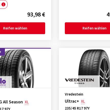
t
93,98 €
4
Reifen wählen
Reifen wählen
e
Vredestein
Ultrac+
XL
G All Season
XL
235/45 R17 97Y
17 97Y