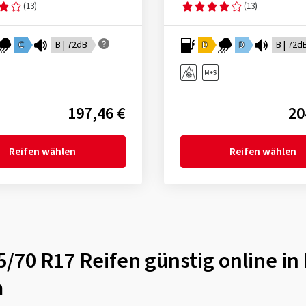
(13)
(13)
C
B | 72dB
D
D
B | 72d
197,46 €
20
Reifen wählen
Reifen wählen
5/70 R17 Reifen günstig online i
m