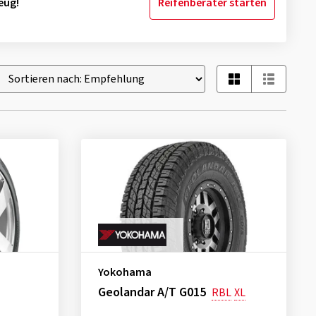
eug!
Reifenberater starten
Yokohama
Geolandar A/T G015
RBL
XL