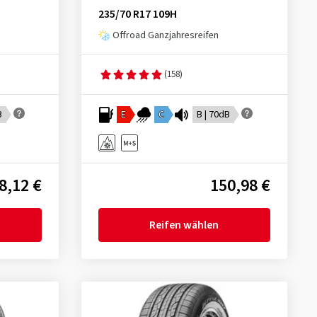
235/70 R17 109H
Offroad Ganzjahresreifen
(158)
B
E
C
B | 70dB
8,12 €
150,98 €
Reifen wählen