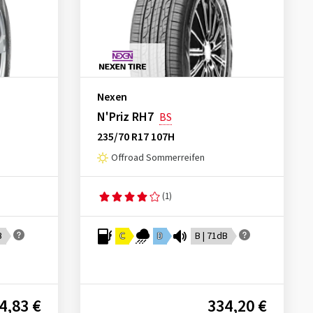
Nexen
N'Priz RH7
BS
235/70 R17 107H
Offroad Sommerreifen
(1)
B
C
D
B | 71dB
4,83 €
334,20 €