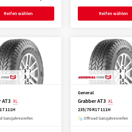
Reifen wählen
Reifen wählen
General
r AT3
Grabber AT3
XL
XL
R17 111H
235/70 R17 111H
d Ganzjahresreifen
Offroad Ganzjahresreifen