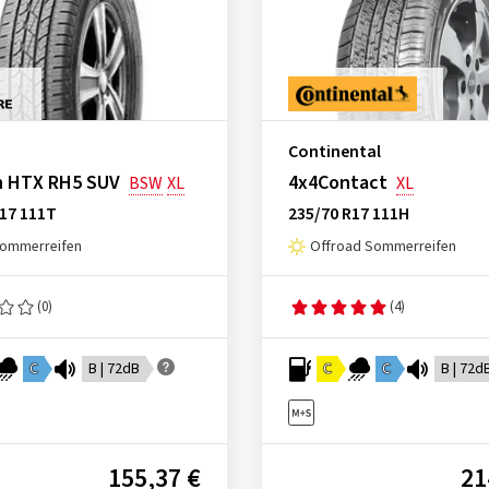
Continental
n HTX RH5 SUV
4x4Contact
BSW
XL
XL
R17 111T
235/70 R17 111H
ommerreifen
Offroad Sommerreifen
(0)
(4)
C
B | 72dB
C
C
B | 72d
155,37 €
21