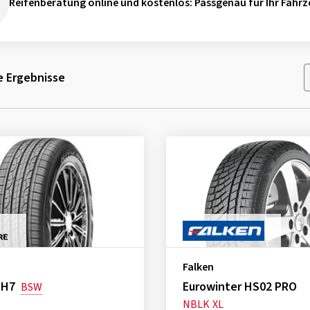
Reifenberatung online und kostenlos
: Passgenau für Ihr Fahrz
 Ergebnisse
Falken
RH7
Eurowinter HS02 PRO
BSW
NBLK
XL