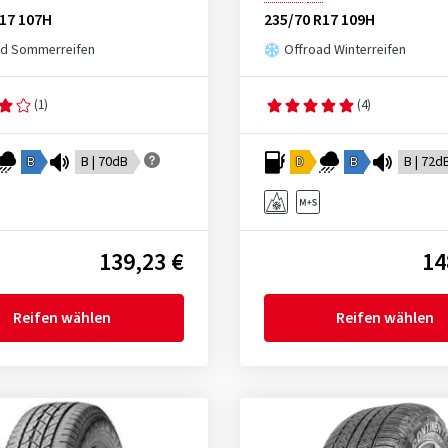
R17 107H
235/70 R17 109H
ad Sommerreifen
Offroad Winterreifen
(1)
(4)
B
B | 70dB
D
B
B | 72d
139,23 €
14
Reifen wählen
Reifen wählen