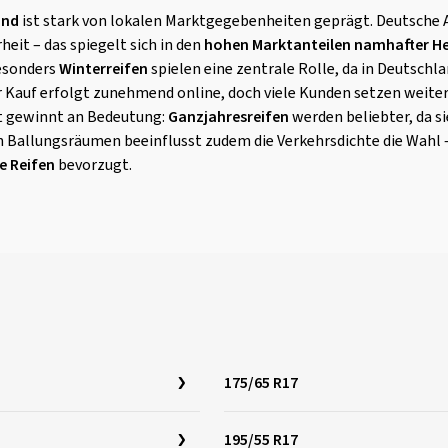
and
ist stark von lokalen Marktgegebenheiten geprägt. Deutsche 
heit – das spiegelt sich in den
hohen Marktanteilen namhafter Her
esonders
Winterreifen
spielen eine zentrale Rolle, da in Deutschla
er Kauf erfolgt zunehmend online, doch viele Kunden setzen weiter
t gewinnt an Bedeutung:
Ganzjahresreifen
werden beliebter, da s
n Ballungsräumen beeinflusst zudem die Verkehrsdichte die Wahl 
e Reifen
bevorzugt.
175/65 R17
195/55 R17