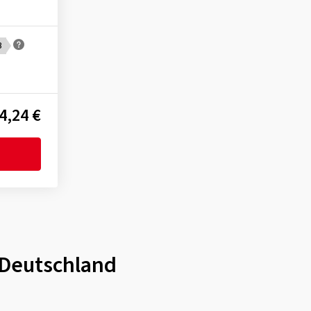
B
4,24 €
n Deutschland