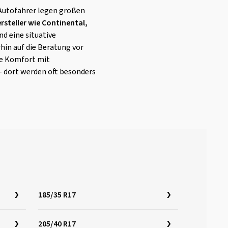
Autofahrer legen großen
steller wie Continental,
nd eine situative
hin auf die Beratung vor
ie Komfort mit
– dort werden oft besonders
185/35 R17
205/40 R17