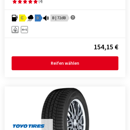
(4)
C
B
B | 72dB
154,15 €
Reifen wählen