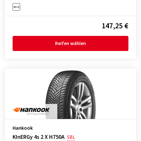
147,25 €
Reifen wählen
Hankook
KInERGy 4s 2 X H750A
SBL