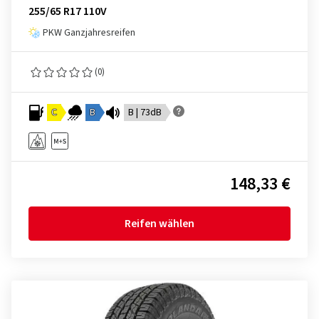
255/65 R17 110V
PKW Ganzjahresreifen
(0)
C
B
B | 73dB
148,33 €
Reifen wählen