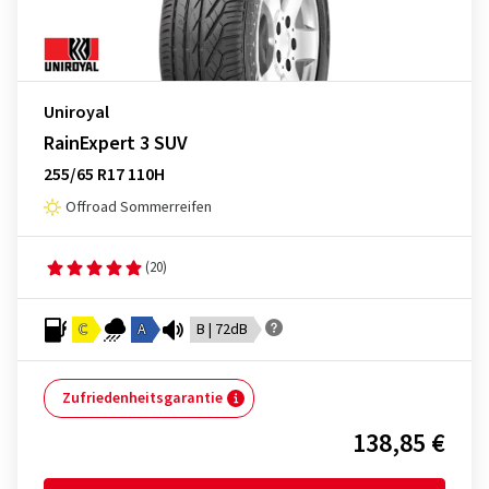
Uniroyal
RainExpert 3 SUV
255/65 R17 110H
Offroad Sommerreifen
(20)
C
A
B | 72dB
Zufriedenheitsgarantie
138,85 €