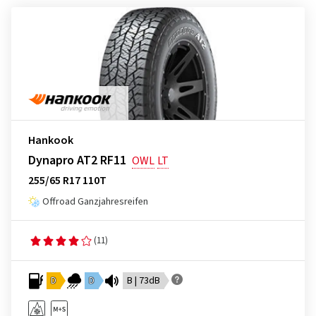
Hankook
Dynapro AT2 RF11
OWL
LT
255/65 R17 110T
Offroad Ganzjahresreifen
(11)
D
D
B | 73dB