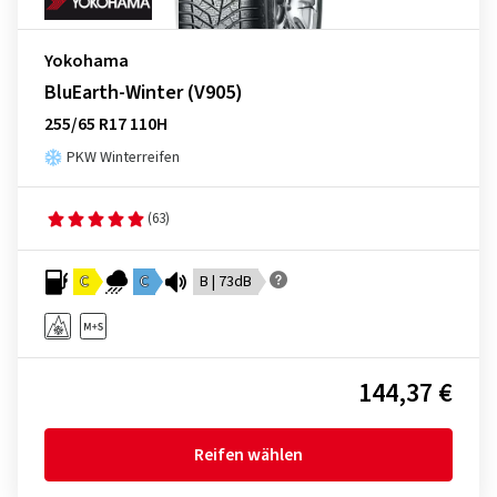
Yokohama
BluEarth-Winter (V905)
255/65 R17 110H
PKW Winterreifen
(63)
C
C
B | 73dB
144,37 €
Reifen wählen