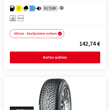
C
C
B | 72dB
Aktion - Kaufprämie sichern
142,74 €
Reifen wählen