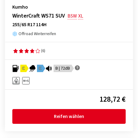
Kumho
WinterCraft WS71 SUV
BSW
XL
255/65 R17 114H
Offroad Winterreifen
(6)
C
C
B | 72dB
128,72 €
Reifen wählen