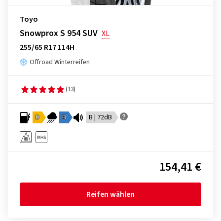
Toyo
Snowprox S 954 SUV
XL
255/65 R17 114H
Offroad Winterreifen
(13)
D
B
B | 72dB
154,41 €
Reifen wählen