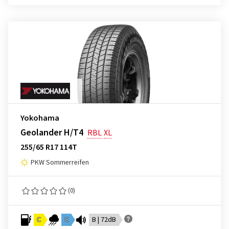
Yokohama
Geolander H/T4
RBL
XL
255/65 R17 114T
PKW Sommerreifen
(0)
C
C
B | 72dB