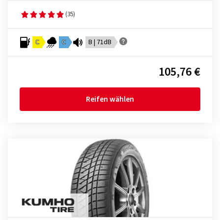
(35)
C
C
B | 71dB
105,76 €
Reifen wählen