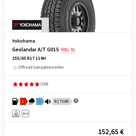
Yokohama
Geolandar A/T G015
RBL
XL
255/65 R17 114H
Offroad Ganzjahresreifen
(158)
E
C
B | 72dB
152,65 €