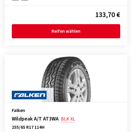
133,70 €
Reifen wählen
Falken
Wildpeak A/T AT3WA
BLK
XL
255/65 R17 114H