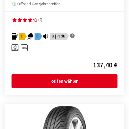
Offroad Ganzjahresreifen
(2)
D
C
B | 71dB
137,40 €
Reifen wählen