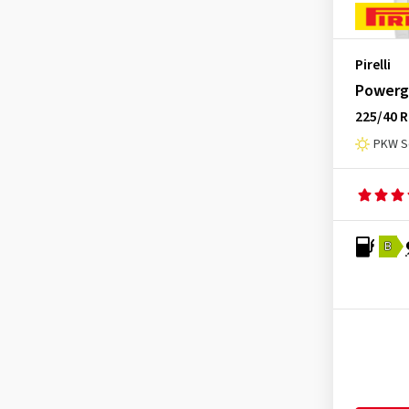
Optimo
(3)
Ovation
(2)
Pirelli
Petlas
(2)
Powerg
Pirelli
(21)
225/40 R
Riken
(2)
PKW S
Roadhog
(2)
Rotalla
(3)
Royal Black
(1)
B
Sailun
(4)
Sava
(2)
Semperit
(3)
Sumitomo
(1)
Superia Tires
(2)
Syron
(1)