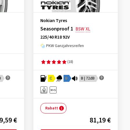
Nokian Tyres
Seasonproof 1
BSW
XL
225/40 R18 92V
PKW Ganzjahresreifen
(18)
B
C
B
B | 72dB
Rabatt
9,59 €
81,19 €