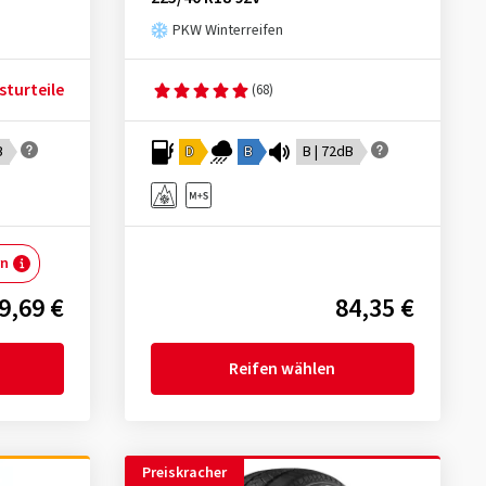
PKW Winterreifen
sturteile
(68)
B
D
B
B | 72dB
rn
9,69 €
84,35 €
Reifen wählen
Preiskracher