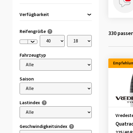
Verfügbarkeit
Direkt lieferbar
(35)
Reifengröße
330
passen
Fahrzeugtyp
Empfehlu
Saison
Lastindex
Vredest
Quatra
Geschwindigkeitsindex
225/40 R