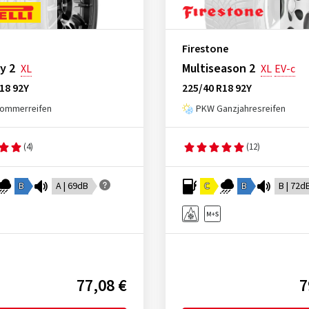
Firestone
y 2
Multiseason 2
XL
XL
EV-c
18 92Y
225/40 R18 92Y
ommerreifen
PKW Ganzjahresreifen
(4)
(12)
B
A | 69dB
C
B
B | 72d
77,08 €
7