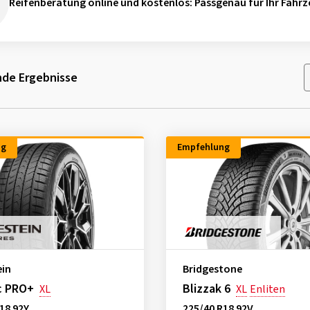
Reifenberatung online und kostenlos
: Passgenau für Ihr Fahrz
de Ergebnisse
ng
Empfehlung
ein
Bridgestone
c PRO+
Blizzak 6
XL
XL
Enliten
18 92Y
225/40 R18 92V