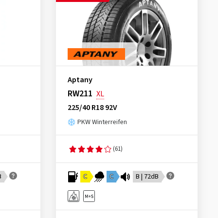
Aptany
RW211
XL
225/40 R18 92V
PKW Winterreifen
(61)
B
C
C
B | 72dB