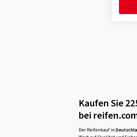
Tomket
(1)
Torque
(1)
Toyo
(11)
Tracmax
(1)
Triangle
(2)
Tristar
(1)
Uniroyal
(4)
Viking
(1)
Vredestein
(12)
Yokohama
(8)
Kaufen Sie 22
bei reifen.co
Der Reifenkauf in
Deutschl