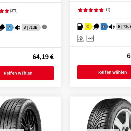
(12)
(371)
C
B
B | 72d
C
B | 71dB
6
64,19 €
Reifen wählen
Reifen wählen