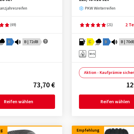
nzjahresreifen
PKW Winterreifen
2 Te
(69)
(21)
B
B | 72dB
C
B
B | 70d
Aktion - Kaufprämie siche
73,70 €
12
Reifen wählen
Reifen wählen
ng
Empfehlung