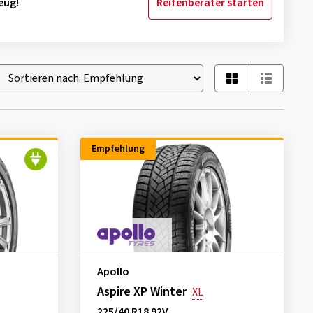
eug!
Reifenberater starten
Empfehlung
Apollo
Aspire XP Winter
XL
225/40 R18 92V