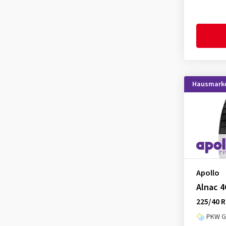
Goodride
(1)
Goodyear
(19)
Grenlander
(1)
Gripmax
(2)
GT Radial
(1)
Hausmark
Hankook
(14)
Hifly
(4)
Imperial
(2)
Kenda
(3)
KLEBER
(1)
Kormoran
(1)
Apollo
Kumho
(11)
Alnac 4
225/40 R
Landsail
(1)
PKW Ga
Lassa
(1)