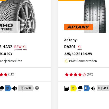
Aptany
S HA32
RA301
BSW
XL
XL
R18 92Y
225/40 ZR18 92W
nzjahresreifen
PKW Sommerreifen
(112)
(105)
B
B | 72dB
C
B
B | 70d