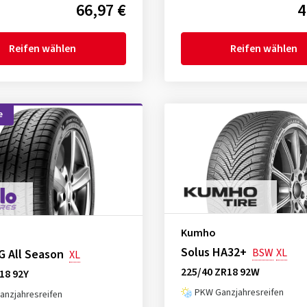
66,97 €
4
Reifen wählen
Reifen wählen
e
Kumho
Solus HA32+
BSW
XL
G All Season
XL
225/40 ZR18 92W
18 92Y
PKW Ganzjahresreifen
nzjahresreifen