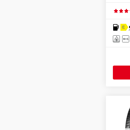
Laufenn
(2)
Leao
(3)
Linglong
(2)
C
Mastersteel
(3)
Matador
(2)
Maxtrek
(2)
Maxxis
(6)
MICHELIN
(19)
Minerva
(1)
Mirage
(2)
Nankang
(1)
Nexen
(11)
Nokian Tyres
(6)
Nordexx
(1)