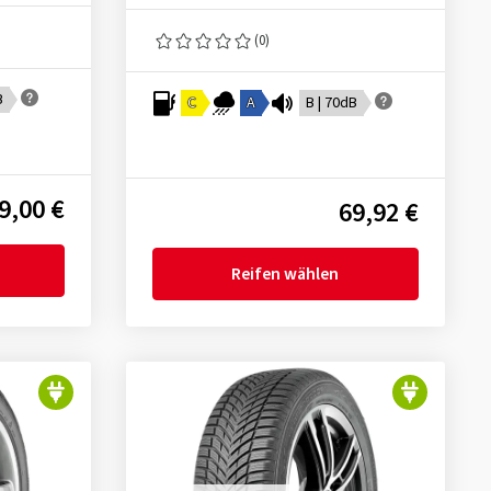
(0)
B
C
A
B | 70dB
9,00 €
69,92 €
Reifen wählen