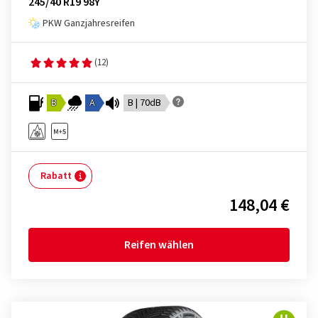
245/40 R19 98Y
PKW Ganzjahresreifen
(12)
B
A
B | 70dB
Rabatt
148,04 €
Reifen wählen