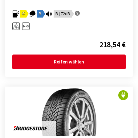
C
B
B | 72dB
218,54 €
Reifen wählen