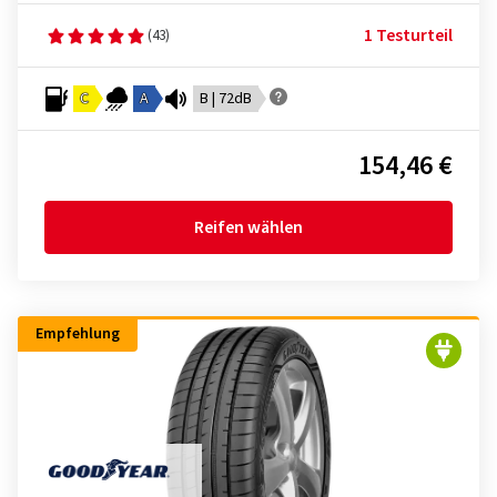
1 Testurteil
(43)
C
A
B | 72dB
154,46 €
Reifen wählen
Empfehlung