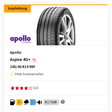
Empfehlung
Apollo
Aspire 4G+
XL
245/40 R19 98Y
PKW Sommerreifen
(12)
D
C
B | 72dB