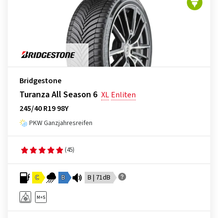
Bridgestone
Turanza All Season 6
XL
Enliten
245/40 R19 98Y
PKW Ganzjahresreifen
(45)
C
B
B | 71dB