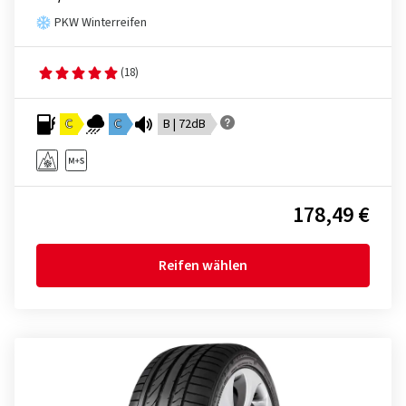
PKW Winterreifen
(18)
C
C
B | 72dB
178,49 €
Reifen wählen