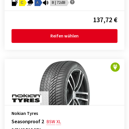
C
A
B | 72dB
137,72 €
Reifen wählen
Nokian Tyres
Seasonproof 2
BSW
XL