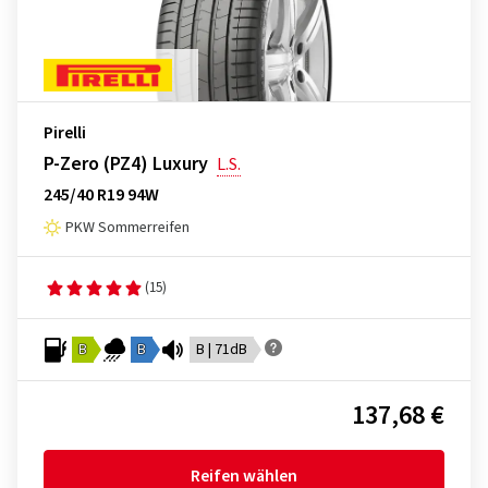
Pirelli
P-Zero (PZ4) Luxury
L.S.
245/40 R19 94W
PKW Sommerreifen
(15)
B
B
B | 71dB
137,68 €
Reifen wählen