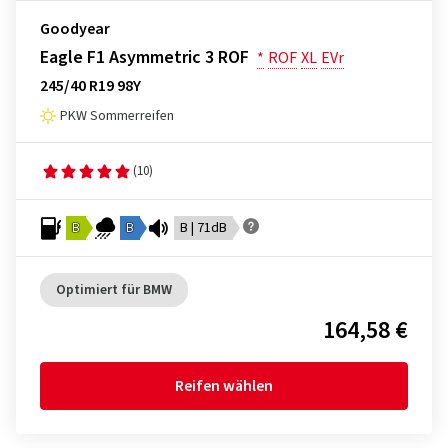
Goodyear
Eagle F1 Asymmetric 3 ROF
*
ROF
XL
EVr
245/40 R19 98Y
PKW Sommerreifen
(10)
B
B
B | 71dB
Optimiert für BMW
164,58 €
Reifen wählen