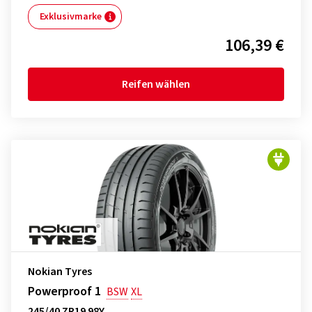
Exklusivmarke
106,39 €
Reifen wählen
Nokian Tyres
Powerproof 1
BSW
XL
245/40 ZR19 98Y