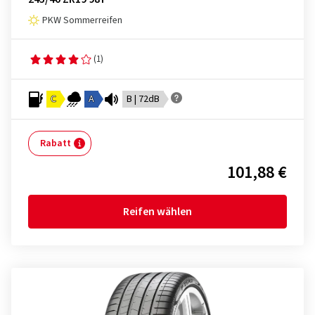
PKW Sommerreifen
(1)
C
A
B | 72dB
Rabatt
101,88 €
Reifen wählen