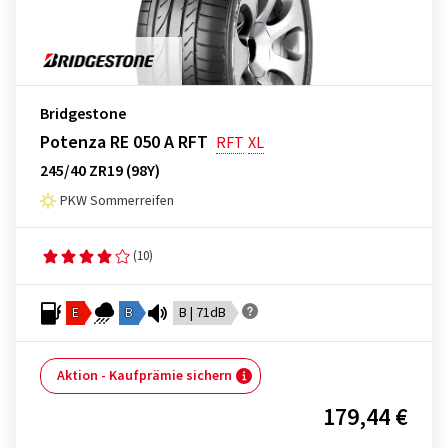
Bridgestone
Potenza RE 050 A RFT
RFT
XL
245/40 ZR19 (98Y)
PKW Sommerreifen
(10)
E
B
B | 71dB
Aktion - Kaufprämie sichern
179,44 €