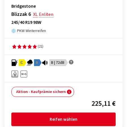
Bridgestone
Blizzak 6
XL
Enliten
245/40 R19 98W
PKW Winterreifen
(21)
C
B
B | 72dB
Aktion - Kaufprämie sichern
225,11 €
Reifen wählen