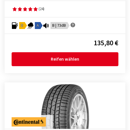
(24)
D
A
B | 73dB
135,80 €
Reifen wählen