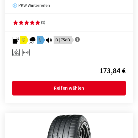
PKW Winterreifen
(9)
C
C
B | 75dB
173,84 €
Reifen wählen