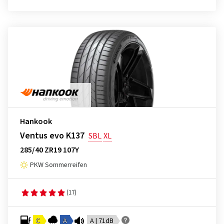
Hankook
Ventus evo K137
SBL
XL
285/40 ZR19 107Y
PKW Sommerreifen
(17)
C
A
A | 71dB