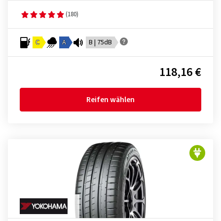
(180)
C
A
B | 75dB
118,16 €
Reifen wählen