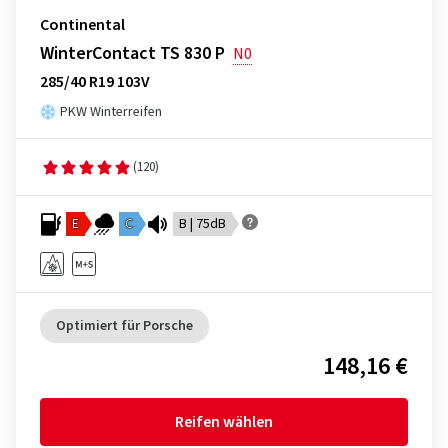
Continental
WinterContact TS 830 P
N0
285/40 R19 103V
PKW Winterreifen
(120)
E
C
B | 75dB
Optimiert für Porsche
148,16 €
Reifen wählen