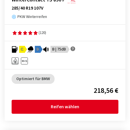
*
XL
285/40 R19 107V
PKW Winterreifen
(120)
C
B
B | 75dB
Optimiert für BMW
218,56 €
Reifen wählen