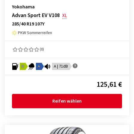
Yokohama
Advan Sport EV V108
XL
285/40 R19 107Y
PKW Sommerreifen
(0)
B
A
A | 71dB
125,61 €
Reifen wählen