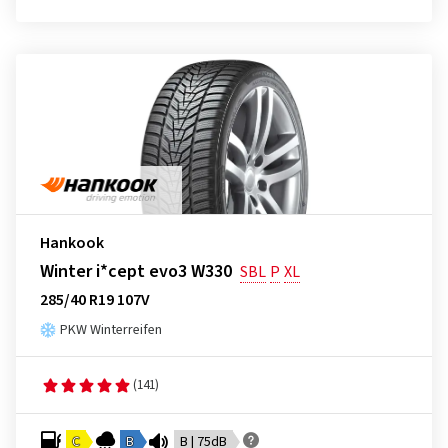
Hankook
Winter i*cept evo3 W330
SBL
P
XL
285/40 R19 107V
PKW Winterreifen
(141)
C
B
B | 75dB