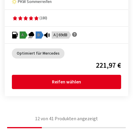
PKW Sommerreifen
(180)
A
B
A | 69dB
Optimiert für Mercedes
221,97 €
Reifen wählen
12
von
41
Produkten angezeigt