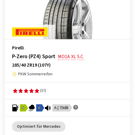
Pirelli
P-Zero (PZ4) Sport
MO1A
XL
S.C.
285/40 ZR19 (107Y)
PKW Sommerreifen
(57)
B
A
A | 70dB
Optimiert für Mercedes