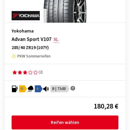
Yokohama
Advan Sport V107
XL
285/40 ZR19 (107Y)
PKW Sommerreifen
(2)
D
A
B | 73dB
180,28 €
Reifen wählen