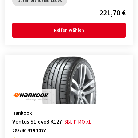
Optimiert für Mercedes
221,70 €
Reifen wählen
Hankook
Ventus S1 evo3 K127
SBL
P
MO
XL
285/40 R19 107Y