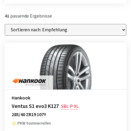
41
passende Ergebnisse
Hankook
Ventus S1 evo3 K127
SBL
P
XL
285/40 ZR19 107Y
PKW Sommerreifen