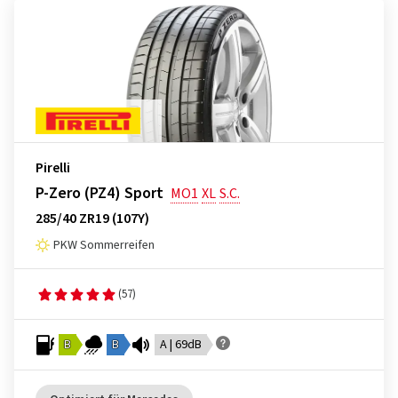
Pirelli
P-Zero (PZ4) Sport
MO1
XL
S.C.
285/40 ZR19 (107Y)
PKW Sommerreifen
(57)
B
B
A | 69dB