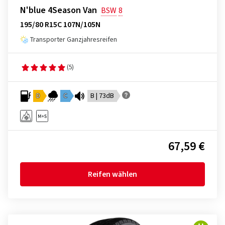
N'blue 4Season Van
BSW
8
195/80 R15C 107N/105N
Transporter Ganzjahresreifen
(5)
D
C
B | 73dB
67,59 €
Reifen wählen