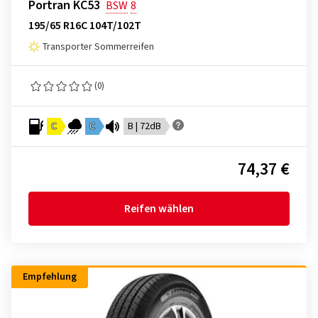
Portran KC53
BSW
8
195/65 R16C 104T/102T
Transporter Sommerreifen
(0)
C
C
B | 72dB
74,37 €
Reifen wählen
Empfehlung