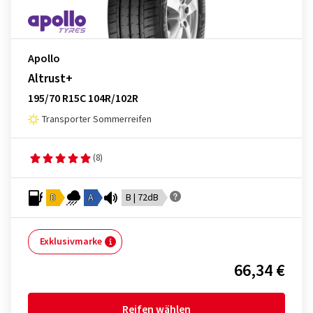
Apollo
Altrust+
195/70 R15C 104R/102R
Transporter Sommerreifen
(8)
D
A
B | 72dB
Exklusivmarke
66,34 €
Reifen wählen