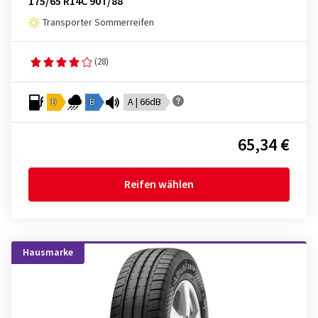
175/65 R14C 90T/88
Transporter Sommerreifen
(28)
D
B
A | 66dB
65,34 €
Reifen wählen
Hausmarke