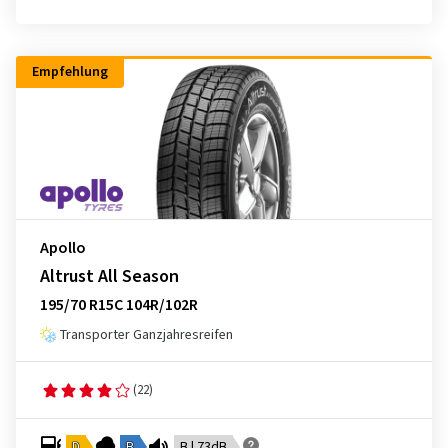
Empfehlung
Apollo
Altrust All Season
195/70 R15C 104R/102R
Transporter Ganzjahresreifen
(22)
D
B
B | 73dB