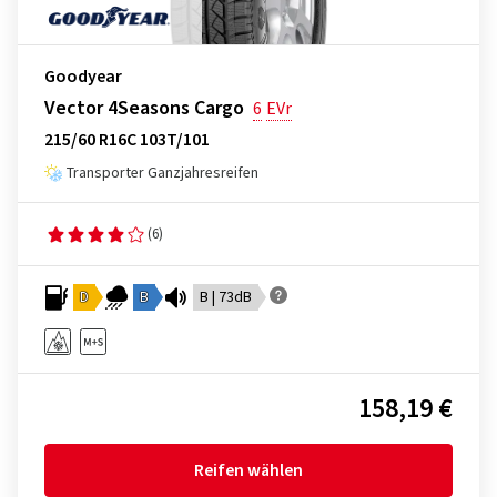
Goodyear
Vector 4Seasons Cargo
6
EVr
215/60 R16C 103T/101
Transporter Ganzjahresreifen
(6)
D
B
B | 73dB
158,19 €
Reifen wählen