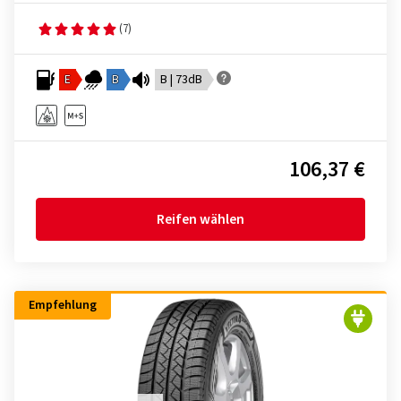
(7)
E
B
B | 73dB
106,37 €
Reifen wählen
Empfehlung