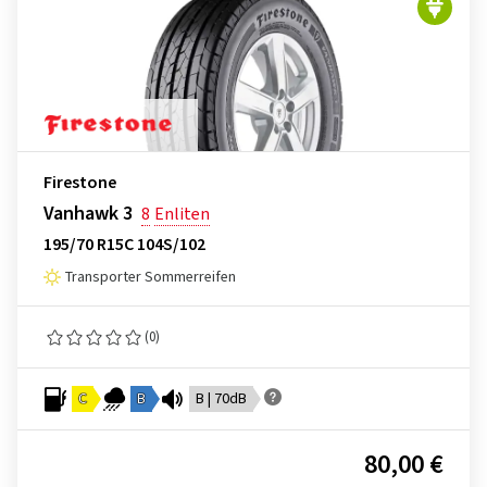
Firestone
Vanhawk 3
8
Enliten
195/70 R15C 104S/102
Transporter Sommerreifen
(0)
C
B
B | 70dB
80,00 €