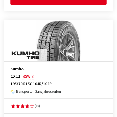
Kumho
CX11
BSW
8
195/70 R15C 104R/102R
Transporter Ganzjahresreifen
(10)