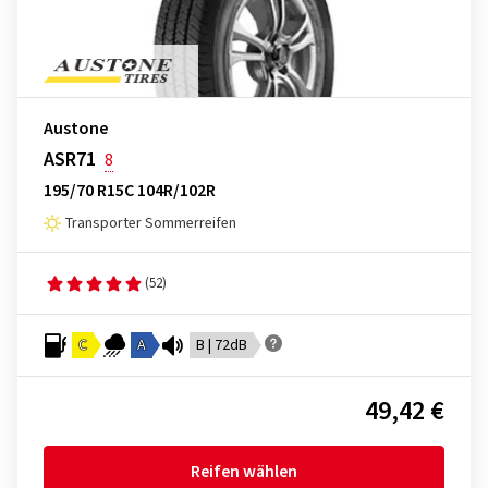
Austone
ASR71
8
195/70 R15C 104R/102R
Transporter Sommerreifen
(52)
C
A
B | 72dB
49,42 €
Reifen wählen