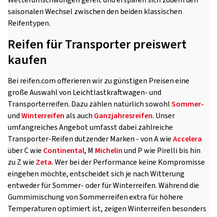
Wetterumschwüngen gefeit und ersparen sich zudem den
saisonalen Wechsel zwischen den beiden klassischen
Reifentypen.
Reifen für Transporter preiswert
kaufen
Bei reifen.com offerieren wir zu günstigen Preisen eine
große Auswahl von Leichtlastkraftwagen- und
Transporterreifen. Dazu zählen natürlich sowohl
Sommer-
und
Winterreifen
als auch
Ganzjahresreifen
. Unser
umfangreiches Angebot umfasst dabei zahlreiche
Transporter-Reifen dutzender Marken - von A wie
Accelera
über C wie
Continental
, M
Michelin
und P wie Pirelli bis hin
zu Z wie
Zeta
. Wer bei der Performance keine Kompromisse
eingehen möchte, entscheidet sich je nach Witterung
entweder für Sommer- oder für Winterreifen. Während die
Gummimischung von Sommerreifen extra für höhere
Temperaturen optimiert ist, zeigen Winterreifen besonders