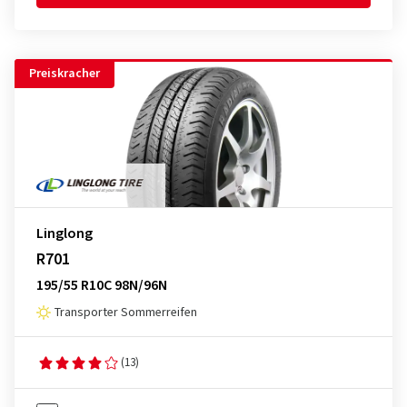
Preiskracher
Linglong
R701
195/55 R10C 98N/96N
Transporter Sommerreifen
(13)