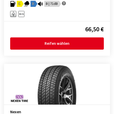
C
B
B | 71dB
66,50 €
Reifen wählen
Nexen