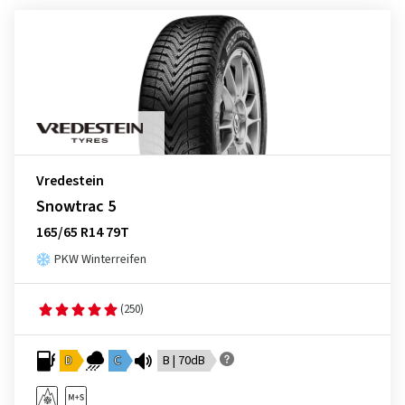
Vredestein
Snowtrac 5
165/65 R14 79T
PKW Winterreifen
(250)
D
C
B | 70dB