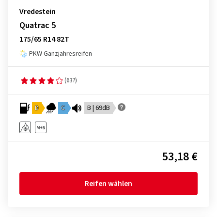
Vredestein
Quatrac 5
175/65 R14 82T
PKW Ganzjahresreifen
(637)
D
C
B | 69dB
53,18 €
Reifen wählen