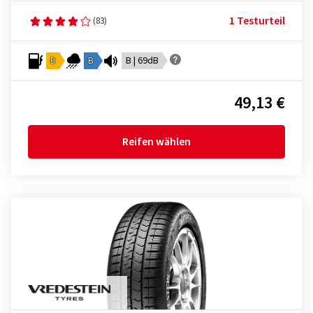
1 Testurteil
(83)
D
B
B | 69dB
49,13 €
Reifen wählen