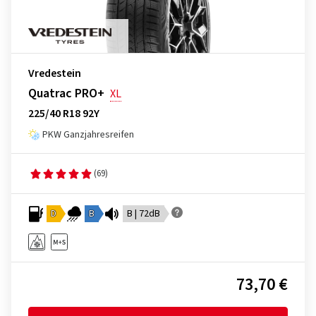
Vredestein
Quatrac PRO+
XL
225/40 R18 92Y
PKW Ganzjahresreifen
(69)
D
B
B | 72dB
73,70 €