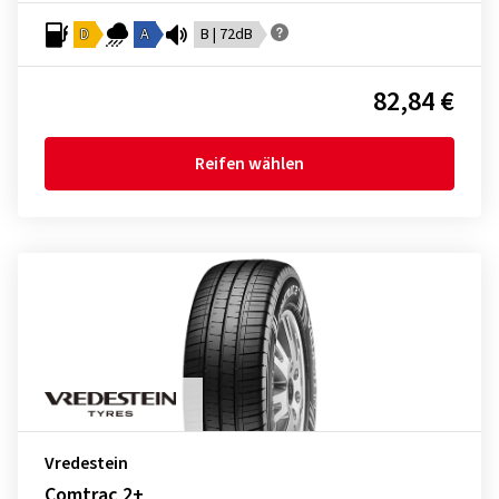
D
A
B | 72dB
82,84 €
Reifen wählen
Vredestein
Comtrac 2+