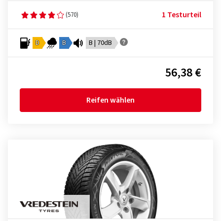
1 Testurteil
(570)
D
B
B | 70dB
56,38 €
Reifen wählen