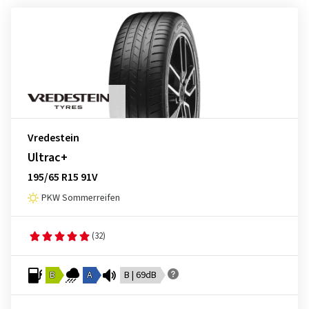
Vredestein
Ultrac+
195/65 R15 91V
PKW Sommerreifen
(32)
B
A
B | 69dB