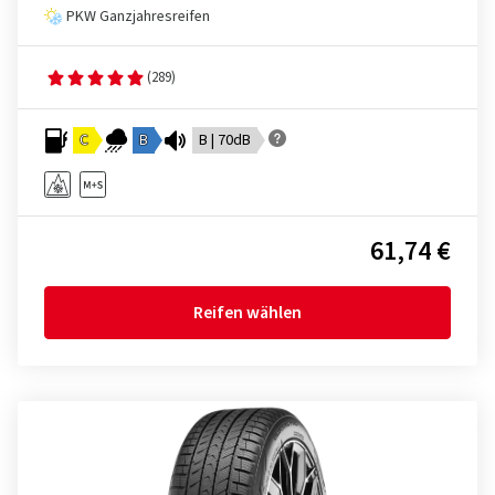
PKW Ganzjahresreifen
(289)
C
B
B | 70dB
61,74 €
Reifen wählen