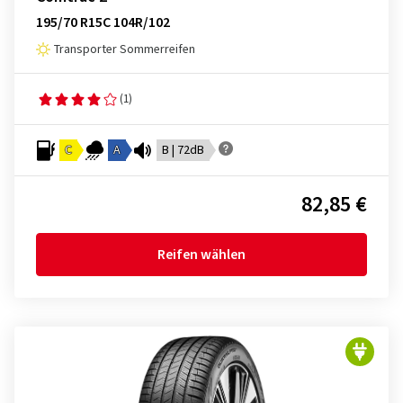
195/70 R15C 104R/102
Transporter Sommerreifen
(1)
C
A
B | 72dB
82,85 €
Reifen wählen