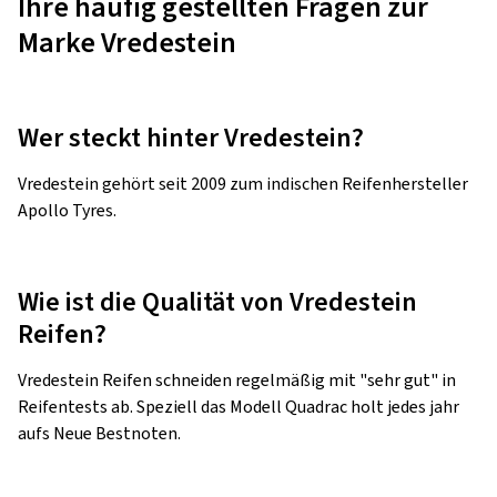
extremen Umgebungen bewiesen.
in Form 
ausgeset
Zum Reifen
Zum Rei
Ihre häufig gestellten Fragen zur
Marke Vredestein
Wer steckt hinter Vredestein?
Vredestein gehört seit 2009 zum indischen Reifenhersteller
Apollo Tyres.
Wie ist die Qualität von Vredestein