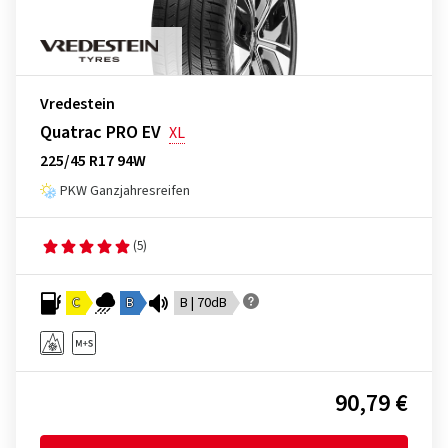
Vredestein
Quatrac PRO EV
XL
225/45 R17 94W
PKW Ganzjahresreifen
(5)
C
B
B | 70dB
90,79 €