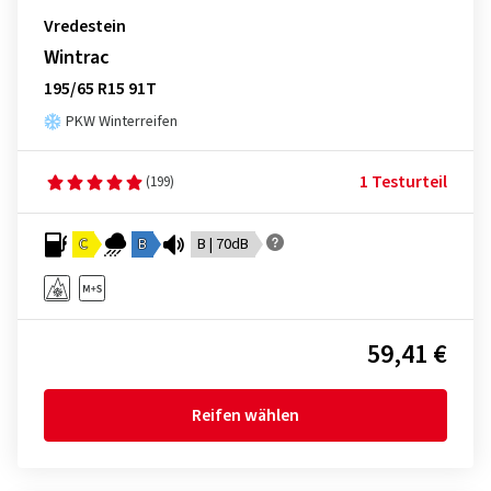
Vredestein
Wintrac
195/65 R15 91T
PKW Winterreifen
1 Testurteil
(199)
C
B
B | 70dB
59,41 €
Reifen wählen