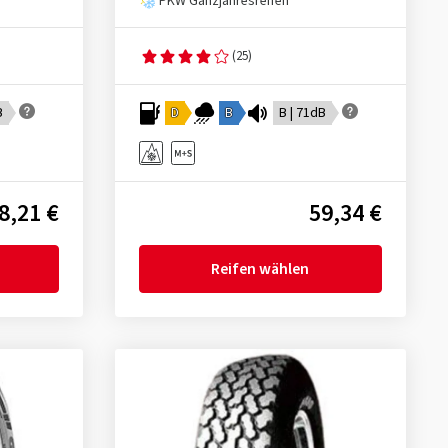
PKW Ganzjahresreifen
(25)
B
D
B
B | 71dB
8,21 €
59,34 €
Reifen wählen