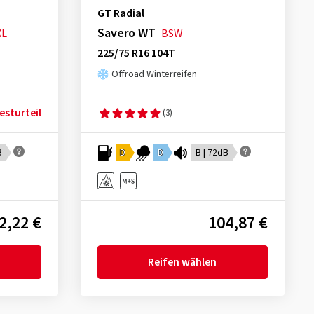
GT Radial
Savero WT
XL
BSW
225/75 R16 104T
Offroad Winterreifen
esturteil
(3)
B
D
D
B | 72dB
2,22 €
104,87 €
Reifen wählen