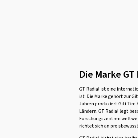
Linglong
(459)
Loder Tire
(1)
Marshal
(1)
Mastersteel
(96)
Matador
(382)
Maxtrek
(76)
Maxxis
(773)
Die Marke GT 
Mazzini
(2)
MICHELIN
(2259)
GT Radial ist eine internat
Minerva
(312)
ist. Die Marke gehört zur Gi
Minnell
(2)
Jahren produziert Giti Tire
Mirage
(44)
Ländern. GT Radial legt be
Forschungszentren weltweit
Momo
(127)
richtet sich an preisbewusst
Nankang
(582)