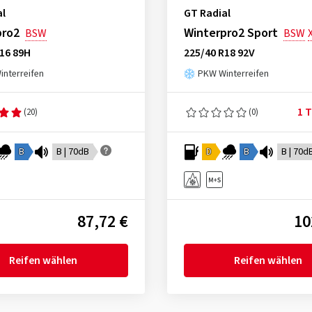
al
GT Radial
pro2
Winterpro2 Sport
BSW
BSW
16 89H
225/40 R18 92V
nterreifen
PKW Winterreifen
1 T
(20)
(0)
B
B | 70dB
D
B
B | 70d
87,72 €
10
Reifen wählen
Reifen wählen