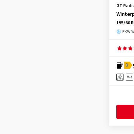
Infinity
(9)
GT Radi
Journey Tyre
(3)
Winter
Kenda
(249)
195/60 R
Kinforest
(1)
PKW Wi
Kingboss
(10)
Kingstar
(2)
KLEBER
(124)
D
Kormoran
(164)
Kumho
(1536)
Kustone
(1)
Landsail
(187)
Lassa
(51)
Laufenn
(527)
Leao
(173)