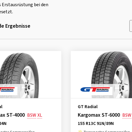
s Erstausrüstung bei den
esetzt.
e Ergebnisse
al
GT Radial
ax ST-4000
Kargomax ST-6000
BSW
XL
BSW
84N
155 R13C 91N/89N