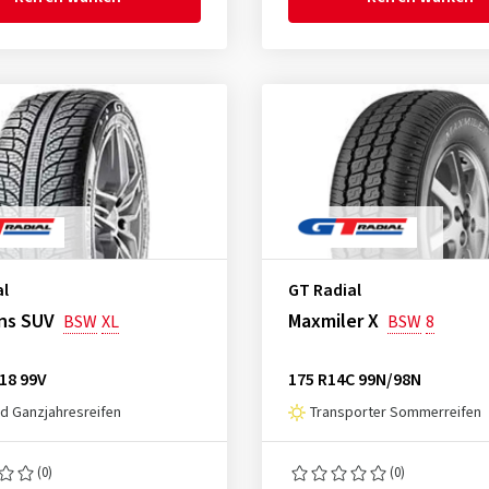
al
GT Radial
ns SUV
Maxmiler X
BSW
XL
BSW
8
18 99V
175 R14C 99N/98N
d Ganzjahresreifen
Transporter Sommerreifen
(0)
(0)