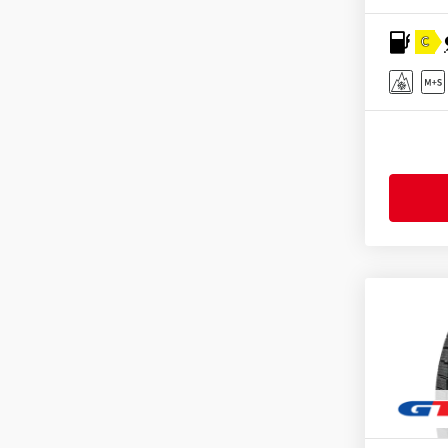
Fulda
(278)
General
(256)
C
Gislaved
(1)
GiTi
(4)
Goodride
(333)
Goodtrip
(17)
Goodyear
(1776)
Grenlander
(25)
Gripmax
(170)
Hankook
(2200)
Headway
(7)
Heidenau
(14)
Hifly
(370)
Imperial
(626)