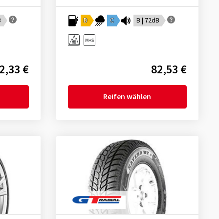
B
D
C
B | 72dB
2,33 €
82,53 €
Reifen wählen