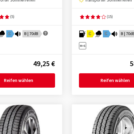
porter Sommerreifen
Transporter Sommerreifen
(5)
(15)
C
B | 70dB
C
C
B | 70d
49,25 €
5
Reifen wählen
Reifen wählen