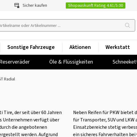
Shopauskunft Rating 4.61/5.00
Sicher kaufen
Sonstige Fahrzeuge
Aktionen
Werkstatt
Reserveräder
Öle & Flüssigkeiten
Schneeket
GT Radial
i Tire, der seit über 60 Jahren
Neben Reifen für PKW bietet d
 Das Unternehmen verfügt über
für Transporter, SUV und LKW a
odurch die angebotenen
Einsatzbereiche stetig verbes
ergestellt werden. Aufgrund
ein sicheres Fahrverhalten be