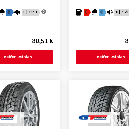
B
B | 72dB
E
C
B | 71d
80,51 €
8
Reifen wählen
Reifen wählen