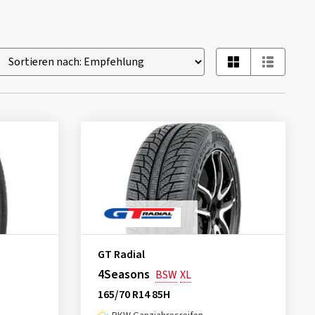
GT Radial
4Seasons
BSW
XL
165/70 R14 85H