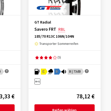
GT Radial
Savero FRT
RBL
185/70 R13C 106N/104N
Transporter Sommerreifen
(5)
B
C
B
B | 73dB
3,33 €
78,12 €
Reifen wählen