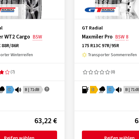
al
GT Radial
er WT2 Cargo
Maxmiler Pro
BSW
BSW
8
C 88R/86R
175 R13C 97R/95R
orter Winterreifen
Transporter Sommerreifen
(7)
(0)
C
B | 71dB
D
C
B | 71d
63,22 €
6
Reifen wählen
Reifen wählen