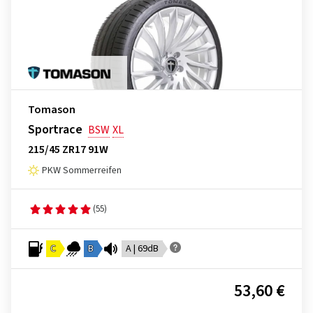
Tomason
Sportrace
BSW
XL
215/45 ZR17 91W
PKW Sommerreifen
(55)
C
B
A | 69dB
53,60 €