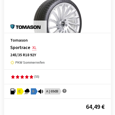
Tomason
Sportrace
XL
245/35 R18 92Y
PKW Sommerreifen
(55)
C
B
A | 69dB
64,49 €