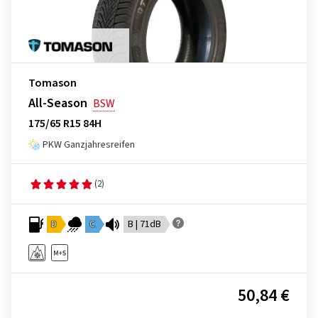
Tomason
All-Season
BSW
175/65 R15 84H
PKW Ganzjahresreifen
(2)
D
C
B | 71dB
50,84 €