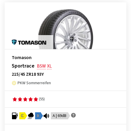
Tomason
Sportrace
BSW
XL
215/45 ZR18 93Y
PKW Sommerreifen
(55)
C
B
A | 69dB