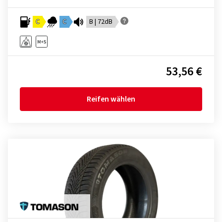
C
C
B | 72dB
53,56 €
Reifen wählen