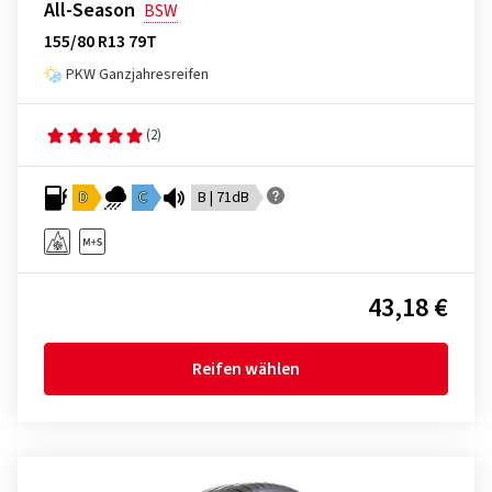
All-Season
BSW
155/80 R13 79T
PKW Ganzjahresreifen
(2)
D
C
B | 71dB
43,18 €
Reifen wählen