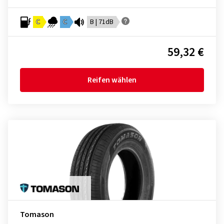
C
C
B | 71dB
59,32 €
Reifen wählen
Tomason