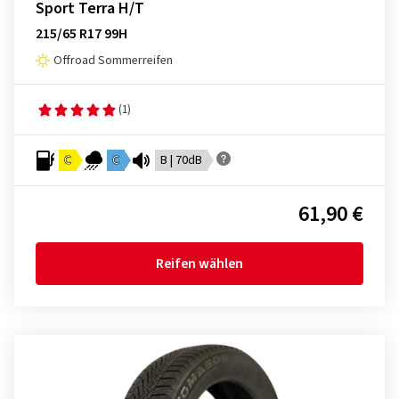
Sport Terra H/T
215/65 R17 99H
Offroad Sommerreifen
(1)
C
C
B | 70dB
61,90 €
Reifen wählen