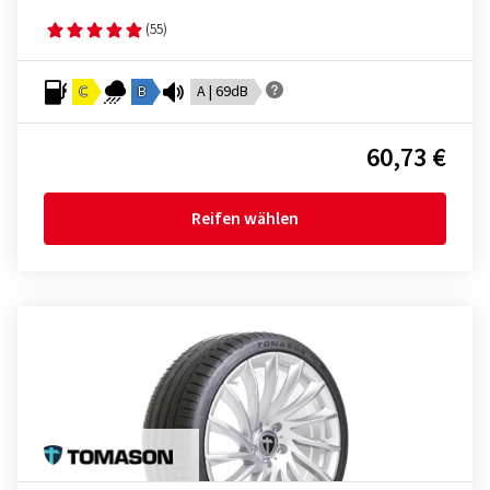
(55)
C
B
A | 69dB
60,73 €
Reifen wählen