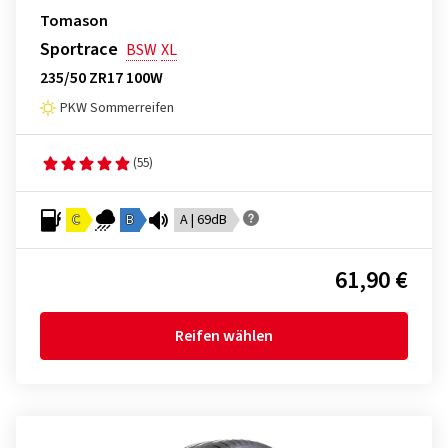
Tomason
Sportrace
BSW
XL
235/50 ZR17 100W
PKW Sommerreifen
(55)
C
B
A | 69dB
61,90 €
Reifen wählen