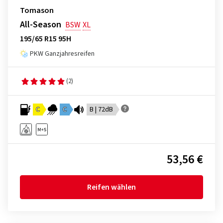
Tomason
All-Season
BSW
XL
195/65 R15 95H
PKW Ganzjahresreifen
(2)
C
C
B | 72dB
53,56 €
Reifen wählen