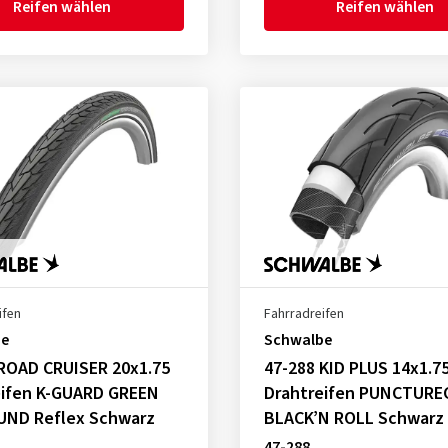
Reifen wählen
Reifen wählen
ifen
Fahrradreifen
be
Schwalbe
 ROAD CRUISER 20x1.75
47-288 KID PLUS 14x1.7
eifen K-GUARD GREEN
Drahtreifen PUNCTUR
ND Reflex Schwarz
BLACK’N ROLL Schwarz
47-288