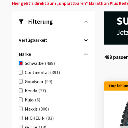
Hier geht's direkt zum „unplattbaren“ Marathon Plus Reif
Filterung
Verfügbarkeit
Direkt lieferbar
(481)
Marke
489
passen
Schwalbe
(489)
Continental
(391)
Goodyear
(99)
Empfehlu
Kenda
(77)
Kujo
(6)
Maxxis
(306)
MICHELIN
(83)
reTyre
(14)