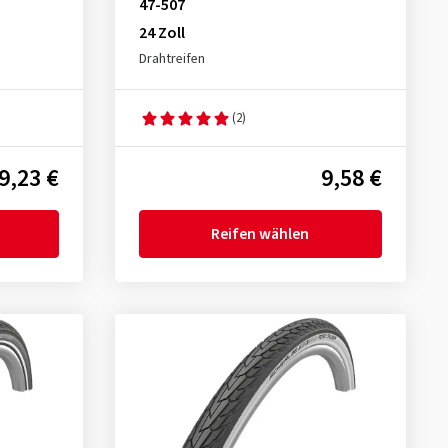
47-507
24 Zoll
Drahtreifen
(2)
9,23 €
9,58 €
Reifen wählen