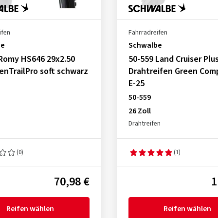
ifen
Fahrradreifen
be
Schwalbe
 Romy HS646 29x2.50
50-559 Land Cruiser Plu
fenTrailPro soft schwarz
Drahtreifen Green Co
E-25
50-559
26 Zoll
Drahtreifen
(0)
(1)
70,98 €
1
Reifen wählen
Reifen wählen