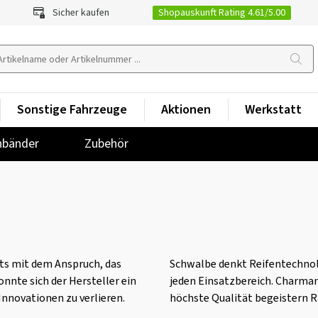
Shopauskunft Rating 4.61/5.00
Sicher kaufen
Sonstige Fahrzeuge
Aktionen
Werkstatt
nbänder
Zubehör
ets mit dem Anspruch, das
Schwalbe denkt Reifentechnol
nnte sich der Hersteller ein
jeden Einsatzbereich. Charman
nnovationen zu verlieren.
höchste Qualität begeistern R