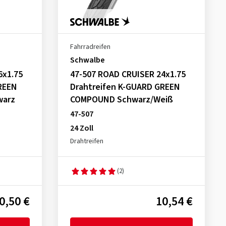
Fahrradreifen
Schwalbe
6x1.75
47-507 ROAD CRUISER 24x1.75
REEN
Drahtreifen K-GUARD GREEN
warz
COMPOUND Schwarz/Weiß
47-507
24 Zoll
Drahtreifen
(2)
0,50 €
10,54 €