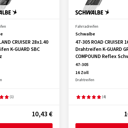
ifen
Fahrradreifen
be
Schwalbe
 LAND CRUISER 28x1.40
47-305 ROAD CRUISER 1
eifen K-GUARD SBC
Drahtreifen K-GUARD G
z
COMPOUND Reflex Sch
47-305
16 Zoll
en
Drahtreifen
(1)
(4)
10,43 €
1