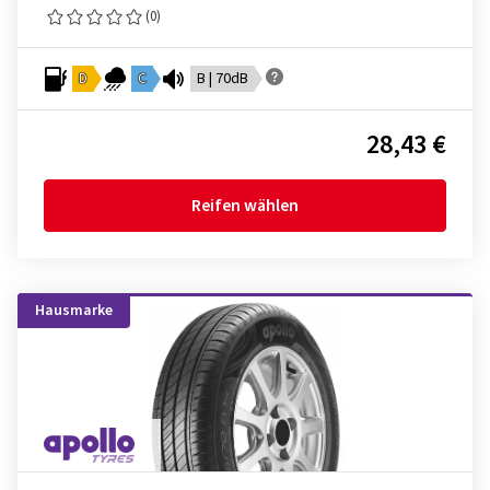
(0)
D
C
B | 70dB
28,43 €
Reifen wählen
Hausmarke