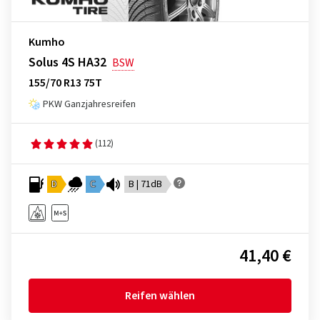
Kumho
Solus 4S HA32
BSW
155/70 R13 75T
PKW Ganzjahresreifen
(112)
D
C
B | 71dB
41,40 €
Reifen wählen