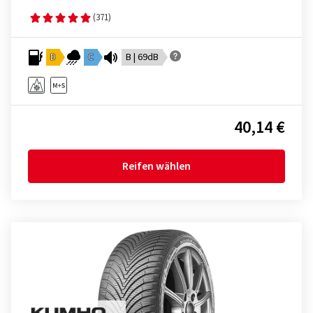
(371)
D
C
B | 69dB
40,14 €
Reifen wählen