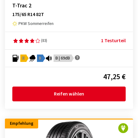
T-Trac 2
175/65 R14 82T
PKW Sommerreifen
1 Testurteil
(83)
D
B
B | 69dB
47,25 €
Reifen wählen
Empfehlung