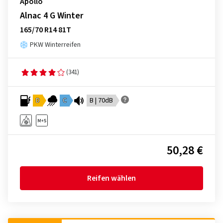
Apollo
Alnac 4 G Winter
165/70 R14 81T
PKW Winterreifen
(341)
D
C
B | 70dB
50,28 €
Reifen wählen