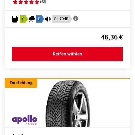
(68)
B
B
B | 70dB
46,36 €
Reifen wählen
Empfehlung