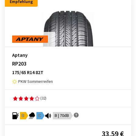
Empfehlung
Aptany
RP203
175/65 R14 82T
PKW Sommerreifen
(32)
D
C
B | 70dB
33,59 €