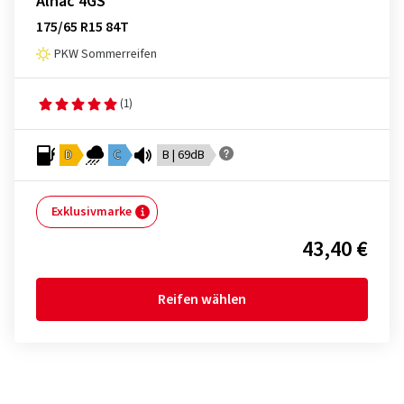
Alnac 4GS
175/65 R15 84T
PKW Sommerreifen
(1)
D
C
B | 69dB
Exklusivmarke
43,40 €
Reifen wählen