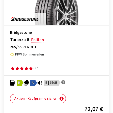
Bridgestone
Turanza 6
Enliten
205/55 R16 91H
PKW Sommerreifen
(37)
B
A
B | 69dB
Aktion - Kaufprämie sichern
72,07 €