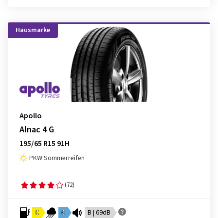
Hausmarke
Apollo
Alnac 4 G
195/65 R15 91H
PKW Sommerreifen
(72)
C
C
B | 69dB