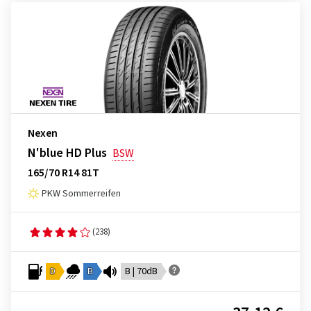
Nexen
N'blue HD Plus
BSW
165/70 R14 81T
PKW Sommerreifen
(238)
D
B
B | 70dB