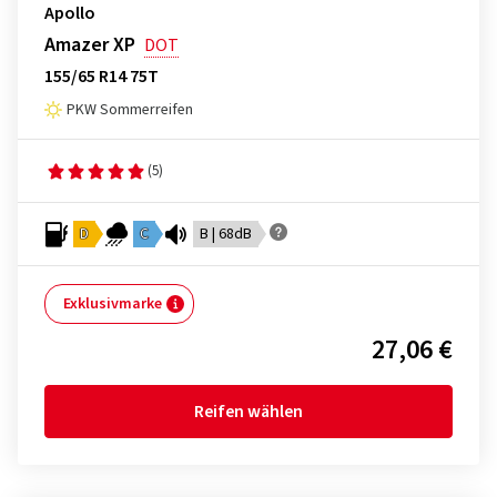
Apollo
Amazer XP
DOT
155/65 R14 75T
PKW Sommerreifen
(5)
D
C
B | 68dB
Exklusivmarke
27,06 €
Reifen wählen