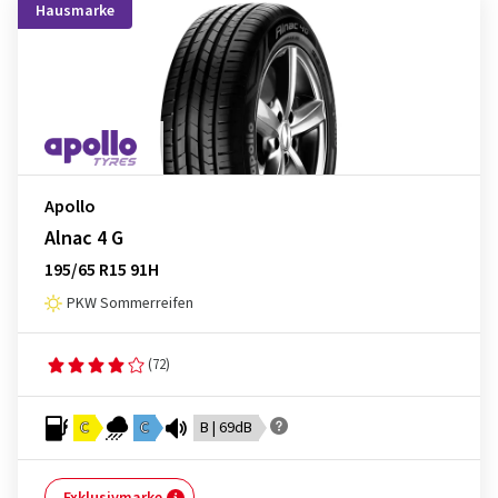
Hausmarke
Apollo
Alnac 4 G
195/65 R15 91H
PKW Sommerreifen
(72)
C
C
B | 69dB