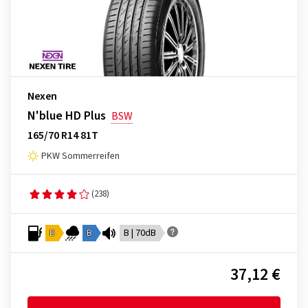
Nexen
N'blue HD Plus
BSW
165/70 R14 81T
PKW Sommerreifen
(238)
D
B
B | 70dB
37,12 €