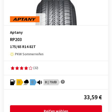
Aptany
RP203
175/65 R14 82T
PKW Sommerreifen
(32)
D
C
B | 70dB
33,59 €
Reifen wählen