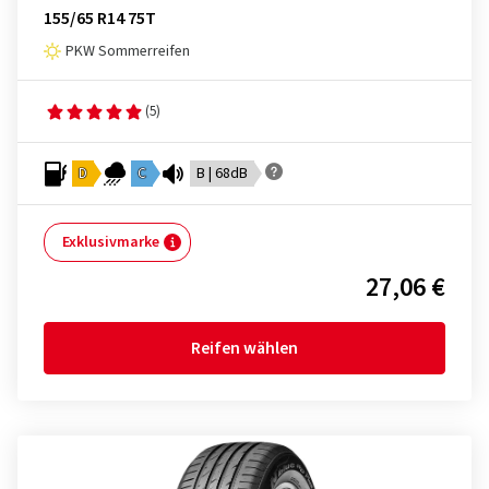
155/65 R14 75T
PKW Sommerreifen
(5)
D
C
B | 68dB
Exklusivmarke
27,06 €
Reifen wählen