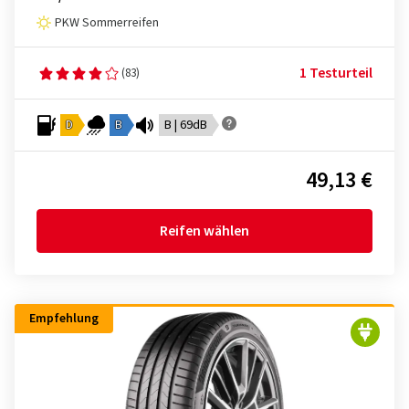
PKW Sommerreifen
1 Testurteil
(83)
D
B
B | 69dB
49,13 €
Reifen wählen
Empfehlung