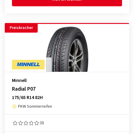
Preiskracher
Minnell
Radial P07
175/65 R14 82H
PKW Sommerreifen
(0)