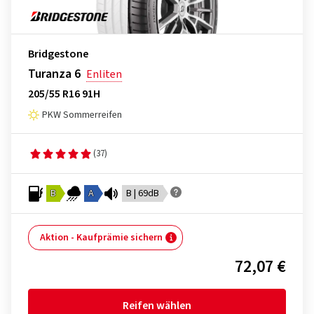
Bridgestone
Turanza 6
Enliten
205/55 R16 91H
PKW Sommerreifen
(37)
B
A
B | 69dB
Aktion - Kaufprämie sichern
72,07 €
Reifen wählen