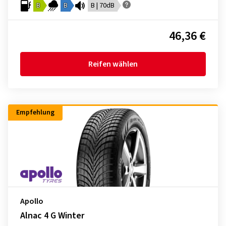
B
B
B | 70dB
46,36 €
Reifen wählen
Empfehlung
Apollo
Alnac 4 G Winter