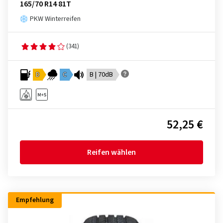
165/70 R14 81T
PKW Winterreifen
(341)
D
C
B | 70dB
52,25 €
Reifen wählen
Empfehlung