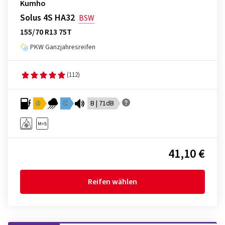
Kumho
Solus 4S HA32
BSW
155/70 R13 75T
PKW Ganzjahresreifen
(112)
D
C
B | 71dB
41,10 €
Reifen wählen