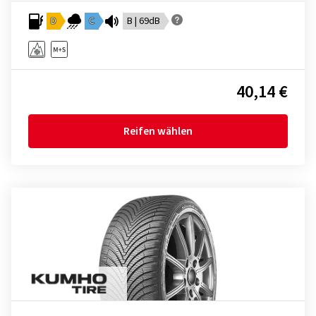
D
C
B | 69dB
40,14 €
Reifen wählen