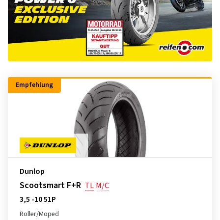
Empfehlung
Dunlop
Scootsmart F+R
TL
M/C
3,5 -10 51P
Roller/Moped