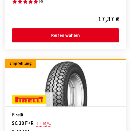
(4)
17,37 €
Reifen wählen
Empfehlung
Pirelli
SC 30 F+R
TT
M/C