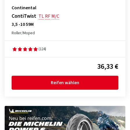
Continental
ContiTwist
TL
RF
M/C
3,5 -10 59M
Roller/Moped
(124)
36,33 €
Reifen wählen