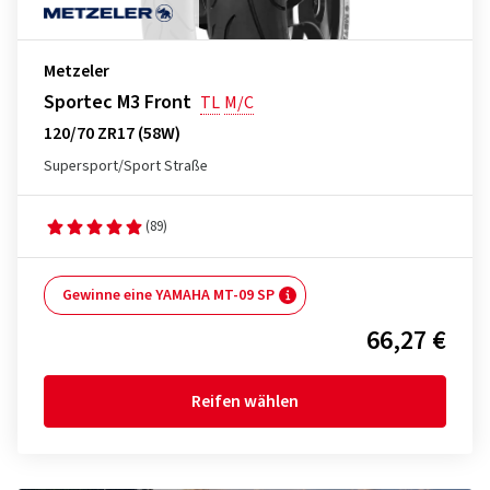
Metzeler
Sportec M3 Front
TL
M/C
120/70 ZR17 (58W)
Supersport/Sport Straße
(89)
Gewinne eine YAMAHA MT-09 SP
66,27 €
Reifen wählen