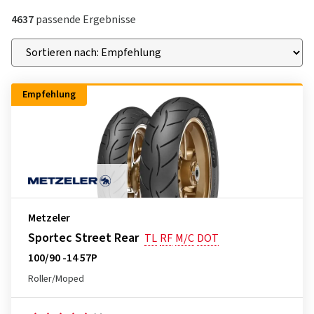
4637
passende Ergebnisse
Empfehlung
Metzeler
Sportec Street Rear
TL
RF
M/C
DOT
100/90 -14 57P
Roller/Moped