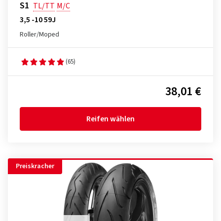
S1
TL/TT
M/C
3,5 -10 59J
Roller/Moped
(65)
38,01 €
Reifen wählen
Preiskracher