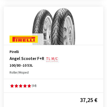
Pirelli
Angel Scooter F+R
TL
M/C
100/80 -10 53L
Roller/Moped
(64)
37,25 €