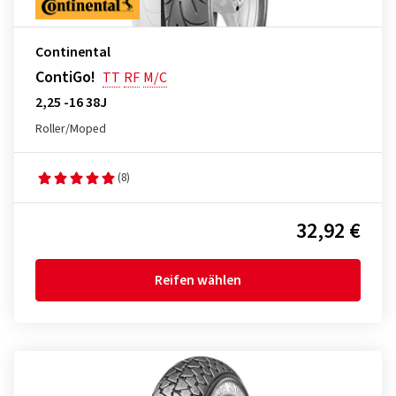
Continental
ContiGo!
TT
RF
M/C
2,25 -16 38J
Roller/Moped
(8)
32,92 €
Reifen wählen