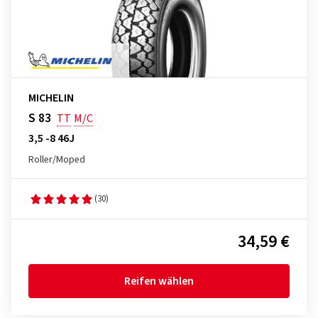
MICHELIN
S 83
TT
M/C
3,5 -8 46J
Roller/Moped
(30)
34,59 €
Reifen wählen