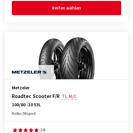
Reifen wählen
Metzeler
Roadtec Scooter F/R
TL
M/C
100/80 -10 53L
Roller/Moped
(24)