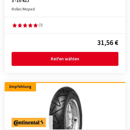
3 -10 42J
Roller/Moped
(7)
31,56 €
Reifen wählen
Empfehlung