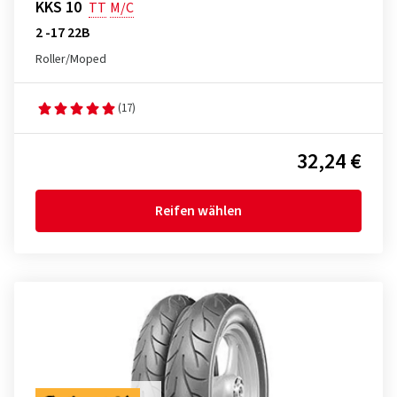
KKS 10
TT
M/C
2 -17 22B
Roller/Moped
(17)
32,24 €
Reifen wählen