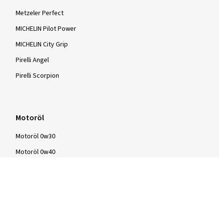
Metzeler Perfect
MICHELIN Pilot Power
MICHELIN City Grip
Pirelli Angel
Pirelli Scorpion
Motoröl
Motoröl 0w30
Motoröl 0w40
Motoröl 5w30
Motoröl 5w40
Motoröl 10w40
Motoröl 15w40