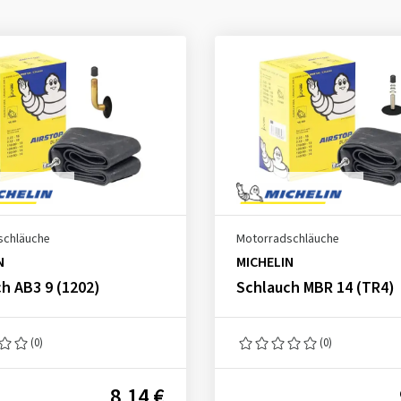
schläuche
Motorradschläuche
N
MICHELIN
h AB3 9 (1202)
Schlauch MBR 14 (TR4)
(0)
(0)
8,14 €