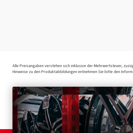
100/80-17
(1)
100/90-19 110/80-19
(1)
100/90-16
(1)
100/90-18
(2)
100/90-19
(1)
160/60-17
(1)
110/70-17
(1)
Alle Preisangaben verstehen sich inklusive der Mehrwertsteuer, zuz
110/80-17
(1)
Hinweise zu den Produktabbildungen entnehmen Sie bitte den Informa
110/80-18
(2)
110/90-16
(1)
110/90-17
(1)
110/90-18
(2)
110/90-19
(3)
120/60-19
(1)