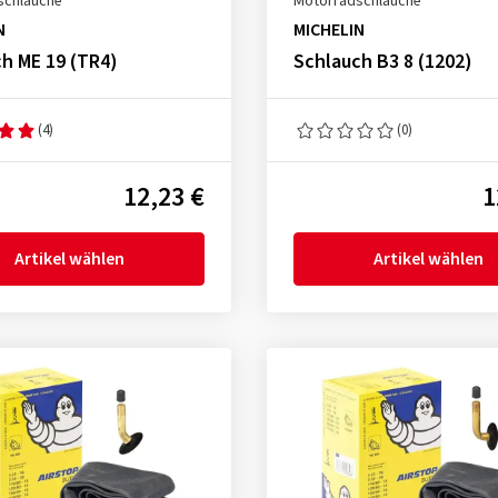
schläuche
Motorradschläuche
N
MICHELIN
h ME 19 (TR4)
Schlauch B3 8 (1202)
(4)
(0)
12,23 €
1
Artikel wählen
Artikel wählen