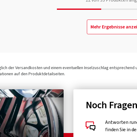
12
von
33
Produkten ang
Mehr Ergebnisse anze
üglich der Versandkosten und einem eventuellen Inselzuschlag entsprechend
tionen auf den Produktdetailseiten.
Noch Frage
Antworten run
finden Sie in d