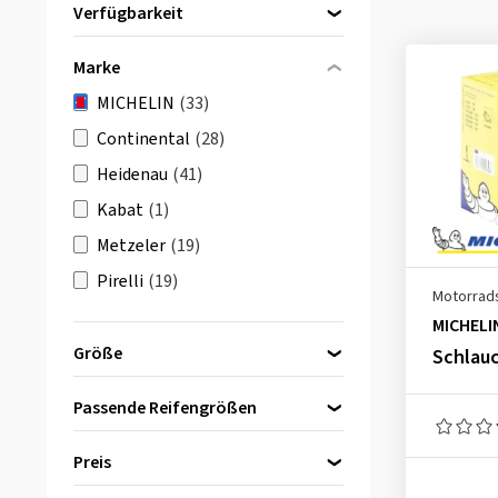
Verfügbarkeit
Direkt lieferbar
(33)
Marke
MICHELIN
(33)
Continental
(28)
Heidenau
(41)
Kabat
(1)
Metzeler
(19)
Pirelli
(19)
Motorrad
MICHELI
Größe
Schlauc
Passende Reifengrößen
8 Zoll
(3)
Preis
9 Zoll
(1)