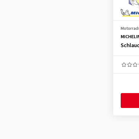
70/100-19
(1)
80/90-16
(1)
80/90-17
(1)
Motorrad
80/90-21
(1)
MICHELI
80/100-12
(1)
Schlauc
80/100-18
(1)
80/100-21
(2)
90/80-16
(1)
90/80-17
(1)
90/100-14
(1)
90/100-19
(1)
90/100-21
(2)
100/70-17
(1)
100/80-16
(1)