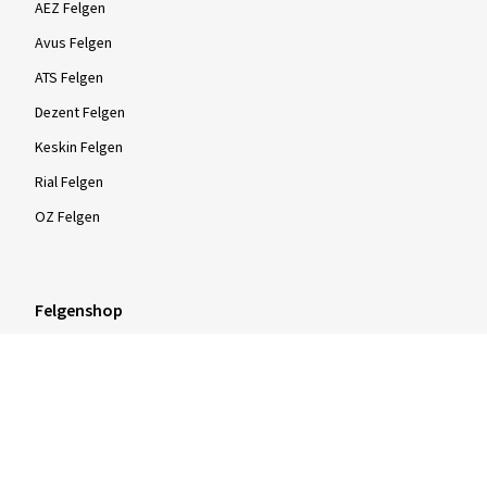
AEZ Felgen
Avus Felgen
ATS Felgen
Dezent Felgen
Keskin Felgen
Rial Felgen
OZ Felgen
Felgenshop
Felgenkonfigurator
Kompletträder kaufen
16 Zoll Alufelgen
17 Zoll Alufelgen