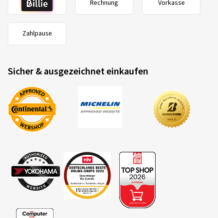
Rechnung
Vorkasse
Verifizierter Kauf
Thomas J., Deutschland
Zahlpause
Alles Super, pünktlich und schnell, korrekte Arbeit
Sicher & ausgezeichnet einkaufen
07.04.2026
Verifizierter Kauf
Uwe S., Deutschland
29.01.2026
Verifizierter Kauf
Nicole P., Deutschland