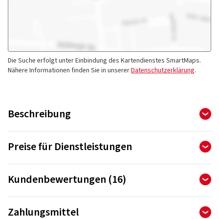
Die Suche erfolgt unter Einbindung des Kartendienstes SmartMaps.
Nähere Informationen finden Sie in unserer
Datenschutzerklärung
.
Beschreibung
reifencom GmbH in Berlin Spandau
Preise für Dienstleistungen
Die Kerndienstleistung unseres Reifenhandels in Berlin
Spandau ist der Reifenwechsel. Des Weiteren bieten wir
Kundenbewertungen (16)
Reifenmontage
Radwechsel
Motor
folgende Serviceleistungen an:
4,88
Ø
/ 5 Sterne
Zahlungsmittel
Beratung beim Kauf von Reifen und Felgen
von insgesamt 16 Bewertungen
Alle Montagepreise verstehen sich pro Rad,