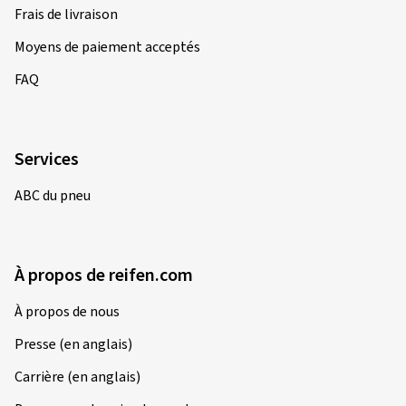
Frais de livraison
Moyens de paiement acceptés
21/10/2025
Achat vérifié
FAQ
Matthias R., Suisse
Top!
Services
(Traduire)
ABC du pneu
Dimension:
110/70 R17 54H
Type de route utilisé:
Mixte
Ø Kilométrage annuel moyen:
10000 km
À propos de reifen.com
Type de véhicule:
KTM 390 Duke C1/C2/C3
À propos de nous
Presse (en anglais)
Carrière (en anglais)
07/10/2025
Achat vérifié