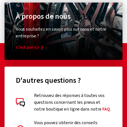
le service client)
1 étoile
(0)
E-mail :
market.surveillance@bridgestone.eu
À propos de nous
Vous souhaitez en savoir plus sur nous et notre
entreprise ?
C'est par ici
D'autres questions ?
Retrouvez des réponses à toutes vos
Évaluations des clients en détail
questions concernant les pneus et
notre boutique en ligne dans notre
FAQ
.
Vous pouvez obtenir des conseils