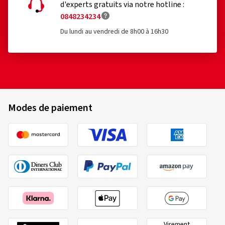
d'experts gratuits via notre hotline :
0848234234
15/07/2026
Achat vérifié
Du lundi au vendredi de 8h00 à 16h30
Christian O., Allemagne
Dimension:
120/70 ZR17 (58W)
Type de route utilisé:
Mixte
Ø Kilométrage annuel moyen:
2000 km
Modes de paiement
29/05/2026
Achat vérifié
Moritz M., Allemagne
Dimension:
110/70 R17 54H
Type de route utilisé:
Mixte
Ø Kilométrage annuel moyen:
4000 km
Virement