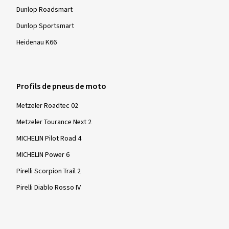
Dunlop Roadsmart
Lutz E., Allemagne
Dunlop Sportsmart
Dimension:
120/70 ZR17 (58W)
Heidenau K66
Type de route utilisé:
Mixte
Ø Kilométrage annuel moyen:
20000 km
Profils de pneus de moto
Metzeler Roadtec 02
Afficher plus d'avis
Metzeler Tourance Next 2
MICHELIN Pilot Road 4
MICHELIN Power 6
Pirelli Scorpion Trail 2
Pirelli Diablo Rosso IV