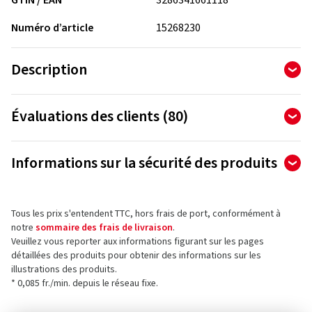
GTIN / EAN
3286341661118
Numéro d’article
15268230
Description
Bridgestone Battlax S22 - Pneu moto sport
Évaluations des clients (80)
4,91
Temps au tour amélioré de 5 % sur piste mouillée
Ø
/ 5 Étoiles
Informations sur la sécurité des produits
sur un total de 80 évaluations
Vitesse en virage plus élevée sur piste sèche
Fabricant
Les évaluations ne peuvent être publiées que par les clients
qui ont
commandé et reçu
l'article.
Aucune perte de kilométrage
Tous les prix s'entendent TTC, hors frais de port, conformément à
Bridgestone EU NV/SA
notre
sommaire des frais de livraison
.
Via del Fosso del Salceto 13/15
Veuillez vous reporter aux informations figurant sur les pages
Une surface de contact plus large pour une
00128 Rome
5 étoiles
(73)
détaillées des produits pour obtenir des informations sur les
meilleure adhérence
Italie
illustrations des produits.
4 étoiles
(7)
* 0,085 fr./min. depuis le réseau fixe.
3 étoiles
(0)
Meilleure adhérence sur toute la plage de
Contact pour la sécurité des produits (pas pour
températures
2 étoiles
(0)