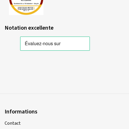
07/05/2026
Achat vérifié
Erik L., Allemagne
Notation excellente
Dimension:
120/70 ZR17 (58W)
Type de route utilisé:
Mixte
Ø Kilométrage annuel moyen:
5000 km
18/12/2025
Achat vérifié
Steffen S., Allemagne
Dimension:
120/70 ZR17 (58W)
Informations
Type de route utilisé:
Mixte
Ø Kilométrage annuel moyen:
10000 km
Contact