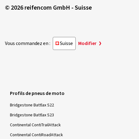
© 2026 reifencom GmbH - Suisse
26/09/2025
Achat vérifié
Vous commandez en :
Suisse
Modifier
Ronald B., Autriche
2. Mal sehr gut. Überrascht von guten Nassgrip.
(Traduire)
Dimension:
120/70 ZR17 (58W)
Type de route utilisé:
Mixte
Profils de pneus de moto
Ø Kilométrage annuel moyen:
4000 km
Bridgestone Battlax S22
Bridgestone Battlax S23
Continental ContiTrailAttack
09/09/2025
Achat vérifié
Continental ContiRoadAttack