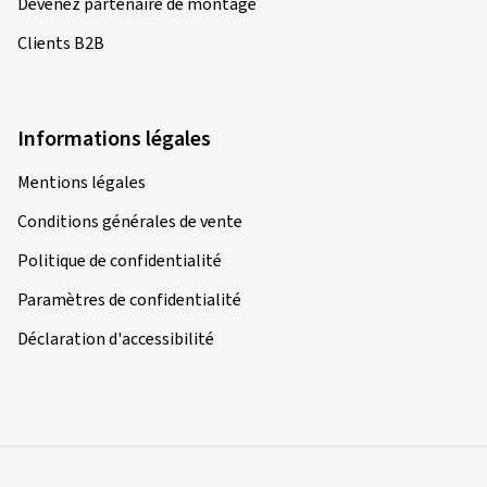
Devenez partenaire de montage
Maik T., Allemagne
Clients B2B
Dimension:
110/70 R17 54H
Type de route utilisé:
Mixte
Ø Kilométrage annuel moyen:
7000 km
Informations légales
Type de véhicule:
ZERO SR
Mentions légales
Conditions générales de vente
Politique de confidentialité
01/10/2025
Achat vérifié
Paramètres de confidentialité
Eduard Z., Allemagne
Déclaration d'accessibilité
Dimension:
120/70 ZR17 (58W)
Type de route utilisé:
Mixte
Ø Kilométrage annuel moyen:
6000 km
Type de véhicule:
TRIUMPH Speed Triple S / RS
NN02