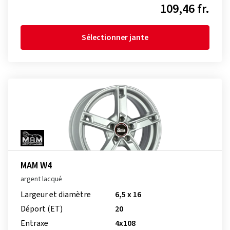
109,46 fr.
Sélectionner jante
MAM W4
argent lacqué
Largeur et diamètre
6,5 x 16
Déport (ET)
20
Entraxe
4x108