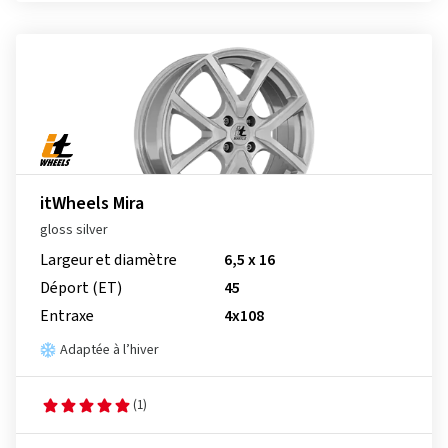
itWheels Mira
gloss silver
Largeur et diamètre
6,5 x 16
Déport (ET)
45
Entraxe
4x108
Adaptée à l’hiver
(1)