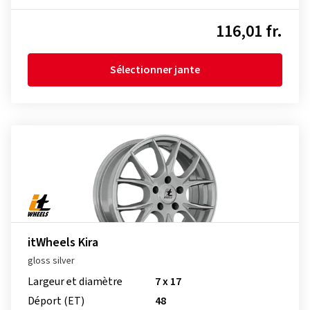
116,01 fr.
Sélectionner jante
itWheels Kira
gloss silver
Largeur et diamètre
7 x 17
Déport (ET)
48