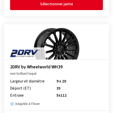
Sélectionner jante
2DRV by Wheelworld WH39
noir brilliant laqué
Largeur et diamètre
9 x 20
Déport (ET)
35
Entraxe
5x112
Adaptée à l’hiver