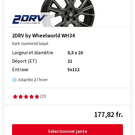
2DRV by Wheelworld WH34
Dark Gunmetal laqué
Largeur et diamètre
8,5 x 20
Déport (ET)
21
Entraxe
5x112
Adaptée à l’hiver
(27)
177,82 fr.
Sélectionner jante