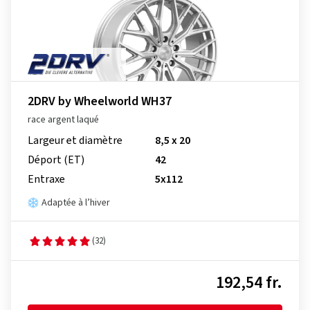
2DRV by Wheelworld WH37
race argent laqué
Largeur et diamètre
8,5 x 20
Déport (ET)
42
Entraxe
5x112
Adaptée à l’hiver
(32)
192,54 fr.