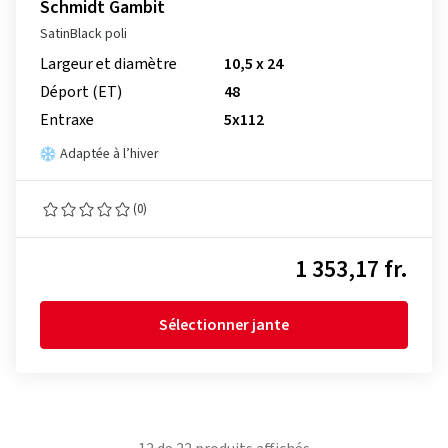
Schmidt Gambit
SatinBlack poli
Largeur et diamètre
10,5 x 24
Déport (ET)
48
Entraxe
5x112
Adaptée à l’hiver
(0)
1 353,17 fr.
Sélectionner jante