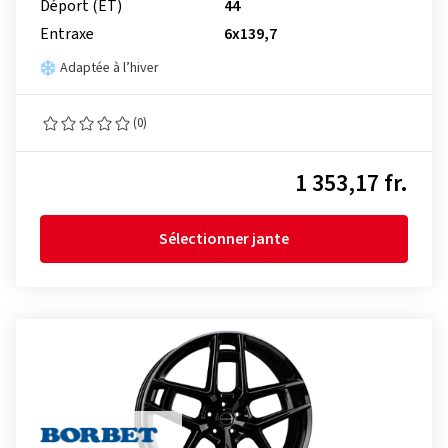
Déport (ET)
44
Entraxe
6x139,7
Adaptée à l’hiver
(0)
1 353,17 fr.
Sélectionner jante