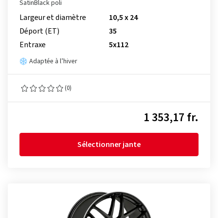
SatinBlack poli
Largeur et diamètre
10,5 x 24
Déport (ET)
35
Entraxe
5x112
Adaptée à l’hiver
(0)
1 353,17 fr.
Sélectionner jante