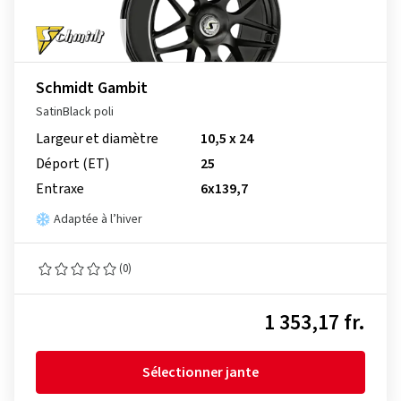
Schmidt Gambit
SatinBlack poli
Largeur et diamètre
10,5 x 24
Déport (ET)
25
Entraxe
6x139,7
Adaptée à l’hiver
(0)
1 353,17 fr.
Sélectionner jante