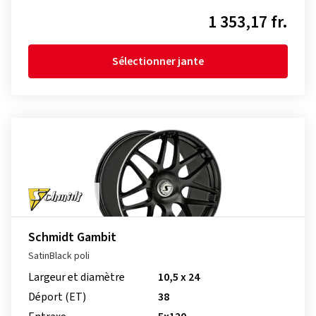
1 353,17 fr.
Sélectionner jante
Schmidt Gambit
SatinBlack poli
Largeur et diamètre
10,5 x 24
Déport (ET)
38