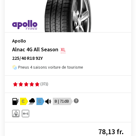
Apollo
Alnac 4G All Season
XL
225/40 R18 92Y
Pneus 4 saisons voiture de tourisme
(371)
C
C
B | 71dB
78,13 fr.