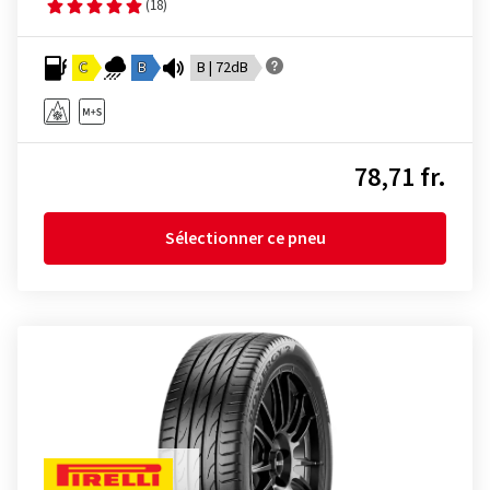
(18)
C
B
B | 72dB
78,71 fr.
Sélectionner ce pneu