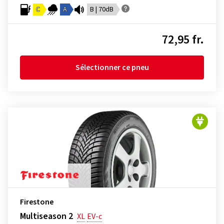
C
A
B | 70dB
72,95 fr.
Sélectionner ce pneu
Firestone
Multiseason 2
XL
EV-c