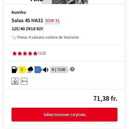
Kumho
Solus 4S HA32
BSW
XL
225/40 ZR18 92Y
Pneus 4 saisons voiture de tourisme
(112)
C
B
B | 72dB
71,38 fr.
Sélectionner ce pneu