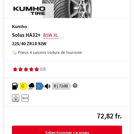
Kumho
Solus HA32+
BSW
XL
225/40 ZR18 92W
Pneus 4 saisons voiture de tourisme
(12)
C
B
B | 72dB
72,82 fr.
Sélectionner ce pneu