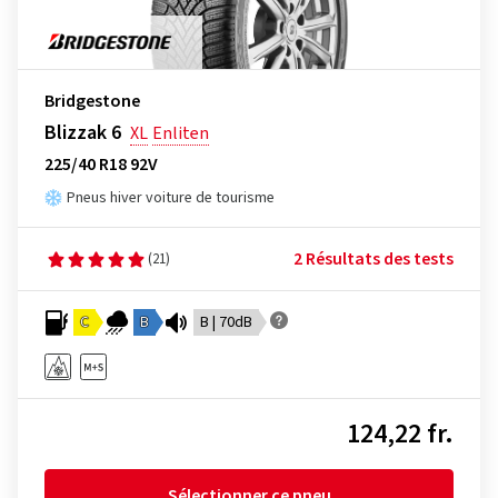
Bridgestone
Blizzak 6
XL
Enliten
225/40 R18 92V
Pneus hiver voiture de tourisme
2 Résultats des tests
(21)
C
B
B | 70dB
124,22 fr.
Sélectionner ce pneu