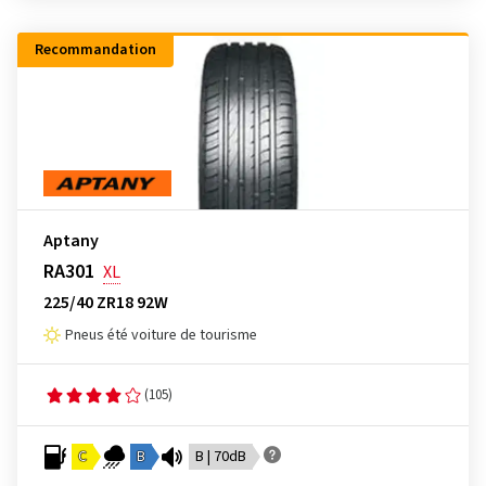
Recommandation
Aptany
RA301
XL
225/40 ZR18 92W
Pneus été voiture de tourisme
(105)
C
B
B | 70dB