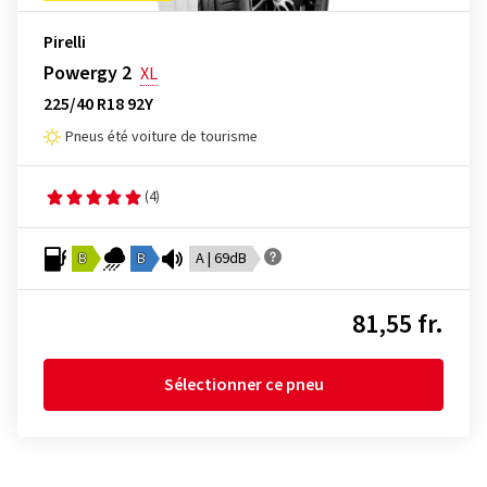
Pirelli
Powergy 2
XL
225/40 R18 92Y
Pneus été voiture de tourisme
(4)
B
B
A | 69dB
81,55 fr.
Sélectionner ce pneu