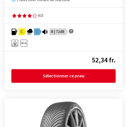
Pneus hiver voiture de tourisme
(62)
C
C
B | 72dB
52,34 fr.
Sélectionner ce pneu