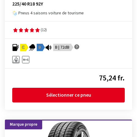
225/40 R18 92Y
Pneus 4 saisons voiture de tourisme
(12)
C
B
B | 72dB
75,24 fr.
Sélectionner ce pneu
Marque propre