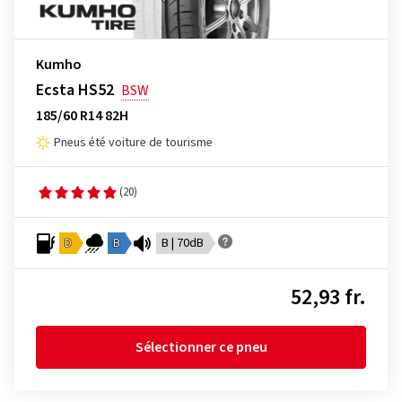
Kumho
Ecsta HS52
BSW
185/60 R14 82H
Pneus été voiture de tourisme
(20)
D
B
B | 70dB
52,93 fr.
Sélectionner ce pneu