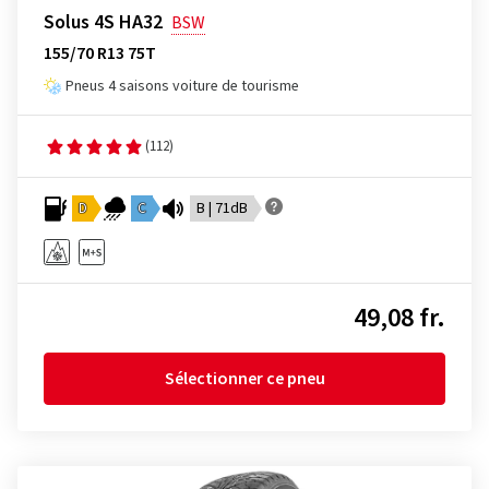
Solus 4S HA32
BSW
155/70 R13 75T
Pneus 4 saisons voiture de tourisme
(112)
D
C
B | 71dB
49,08 fr.
Sélectionner ce pneu