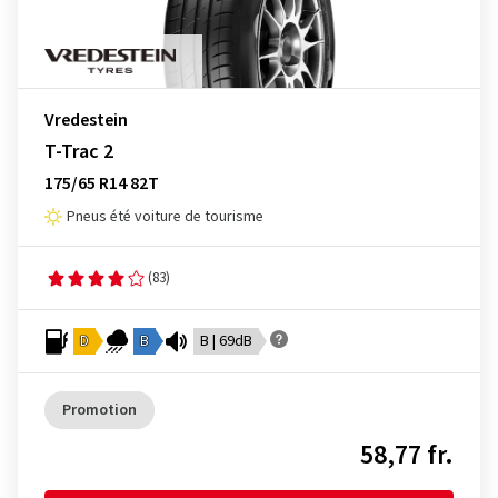
Vredestein
T-Trac 2
175/65 R14 82T
Pneus été voiture de tourisme
(83)
D
B
B | 69dB
Promotion
58,77 fr.