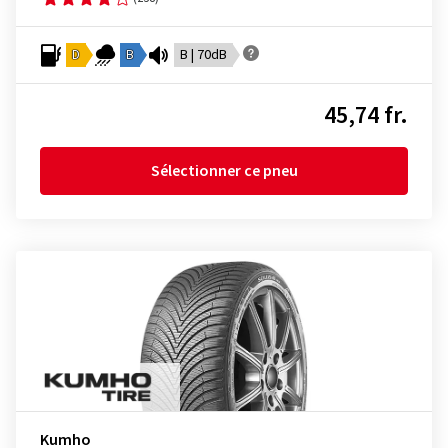
D
B
B | 70dB
45,74 fr.
Sélectionner ce pneu
Kumho