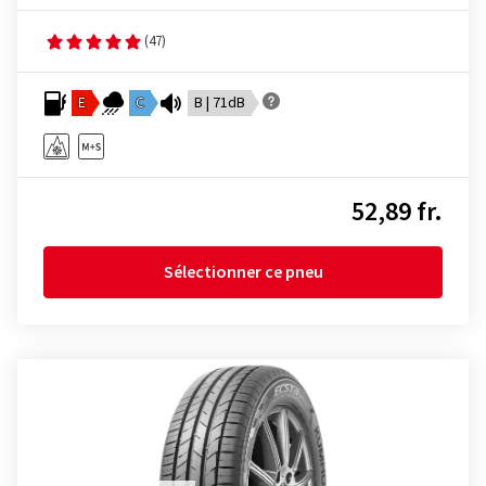
(47)
E
C
B | 71dB
52,89 fr.
Sélectionner ce pneu