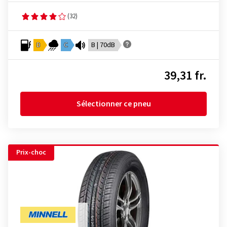
(32)
D
C
B | 70dB
39,31 fr.
Sélectionner ce pneu
Prix-choc