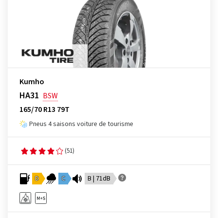
Kumho
HA31
BSW
165/70 R13 79T
Pneus 4 saisons voiture de tourisme
(51)
D
C
B | 71dB