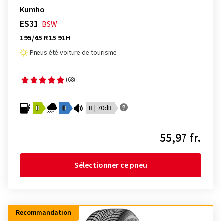
Kumho
ES31
BSW
195/65 R15 91H
Pneus été voiture de tourisme
(68)
B
B
B | 70dB
55,97 fr.
Sélectionner ce pneu
Recommandation