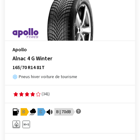
Apollo
Alnac 4 G Winter
165/70 R14 81T
Pneus hiver voiture de tourisme
(341)
D
C
B | 70dB