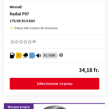
Minnell
Radial P07
175/65 R14 82H
Pneus été voiture de tourisme
(0)
D
C
B | 70dB
34,18 fr.
Sélectionner ce pneu
Marque propre