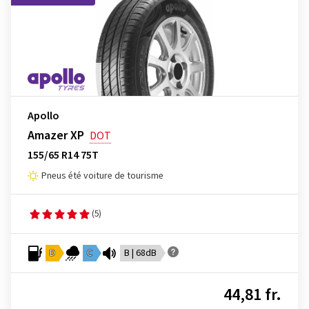
Apollo
Amazer XP
DOT
155/65 R14 75T
Pneus été voiture de tourisme
(5)
D
C
B | 68dB
44,81 fr.